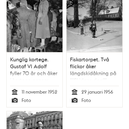
Kunglig kortege.
Fiskartorpet. Två
Gustaf VI Adolf
flickor åker
fyller 70 år och åker
längdskidåkning på
i kortege genom
""Skidans dag"".
staden. Längs
(7000
11 november 1952
29 januari 1956
kortegens väg stod
stockholmare följde
Tid
Tid
Foto
Foto
stockholmare och
Skid- och
Typ
Typ
väntade i regnet
friluftsfrämjandets
uppmaning att
komma till
Fiskartorpet och