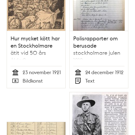
Hur mycket kött har
Polisrapporter om
en Stockholmare
berusade
ätit vid 50 års
stockholmare julen
ålder?
1912
[Tidningsillustration
23 november 1921
24 december 1912
1921]
Tid
Tid
Bildkonst
Text
Typ
Typ