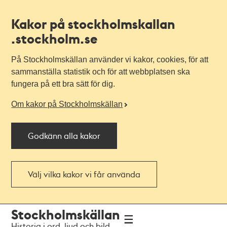
Kakor på stockholmskallan
.stockholm.se
På Stockholmskällan använder vi kakor, cookies, för att
sammanställa statistik och för att webbplatsen ska
fungera på ett bra sätt för dig.
Om kakor på Stockholmskällan
Godkänn alla kakor
Välj vilka kakor vi får använda
Till
Till
Stockholmskällan
navigationen
huvudinnehållet
Historia i ord, ljud och bild