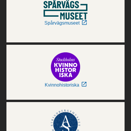
Spårvägsmuseet
Kvinnohistoriska