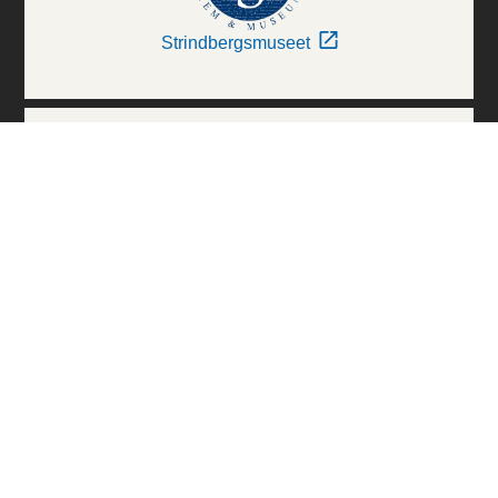
Strindbergsmuseet
Thielska Galleriet
Världskulturmuseerna