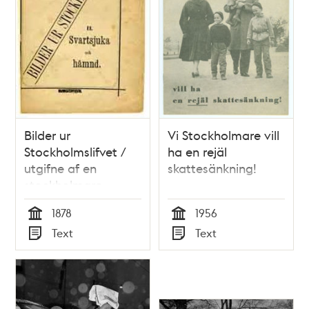
Bilder ur
Vi Stockholmare vill
Stockholmslifvet /
ha en rejäl
utgifne af en
skattesänkning!
stockholmare
1878
1956
Tid
Tid
Text
Text
Typ
Typ