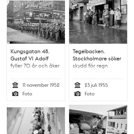
kaffebord på
Drottninggatan
villatomter
norrut
Kungsgatan 48.
Tegelbacken.
Gustaf VI Adolf
Stockholmare söker
fyller 70 år och åker
skydd för regn
i kortege genom
utanför vänthall
staden. Längs
11 november 1952
23 juli 1955
kortegens väg stod
Tid
Tid
Foto
Foto
Livgardister och
Typ
Typ
stockholmare och
väntade