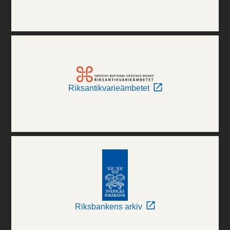
Riksantikvarieämbetet
Riksbankens arkiv