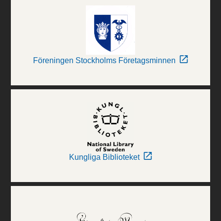
Föreningen Stockholms Företagsminnen
Kungliga Biblioteket