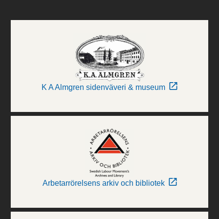
K A Almgren sidenväveri & museum
Arbetarrörelsens arkiv och bibliotek