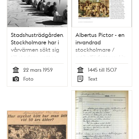
Stadshusträdgården.
Albertus Pictor - en
Stockholmare har i
invandrad
vårvärmen sökt sig
stockholmare /
till stadens vatten
artikelförfattare: Lin
och slagit sig ner
Annerbäck
22 mars 1959
1445 till 1507
vid Stadshuset. Vy
Tid
Tid
Foto
Text
mot Riddarholmen.
Typ
Typ
Skulpturen till
vänster är Carl Eldhs
""Sången""