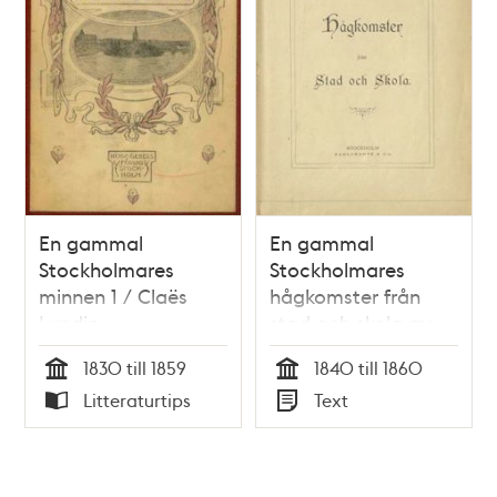
En gammal
En gammal
Stockholmares
Stockholmares
minnen 1 / Claës
hågkomster från
Lundin
stad och skola av
Olof Arvid
1830 till 1859
1840 till 1860
Stridsberg
Tid
Tid
Litteraturtips
Text
Typ
Typ