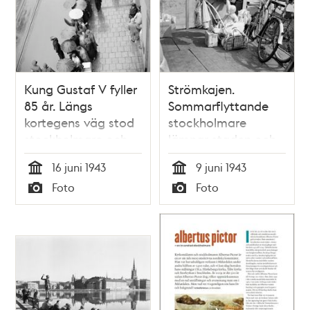
Kung Gustaf V fyller
Strömkajen.
85 år. Längs
Sommarflyttande
kortegens väg stod
stockholmare
stockholmare och
lämnar staden och
väntade i regnet
åker ut till
16 juni 1943
9 juni 1943
skärgården. En
Tid
Tid
Foto
Foto
mamma gör sig och
Typ
Typ
sitt barn redo för
att gå på
skärgårdsbåten