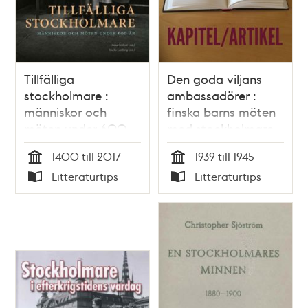
Tillfälliga
Den goda viljans
stockholmare :
ambassadörer :
människor och
finska barns möten
möten under 600
med stockholmare
år
under andra
1400 till 2017
1939 till 1945
världskriget / Ann
Tid
Tid
Litteraturtips
Litteraturtips
Nehlin
Typ
Typ