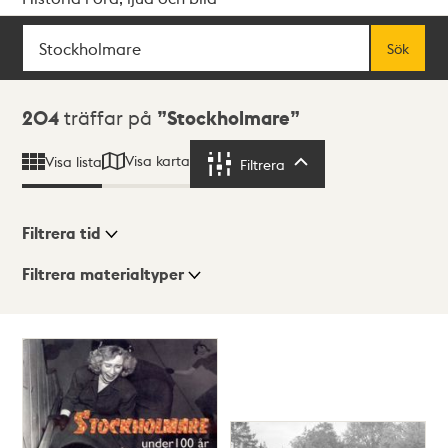
Sök
Fritextsök
Sök
Sökresultat
204
träffar på
Stockholmare
Visa karta
Visa lista
Filtrera
Filtrera
Filtrera tid
Filtrera materialtyper
Visningsläge
Totalt
204
träffar
Lista
Karta