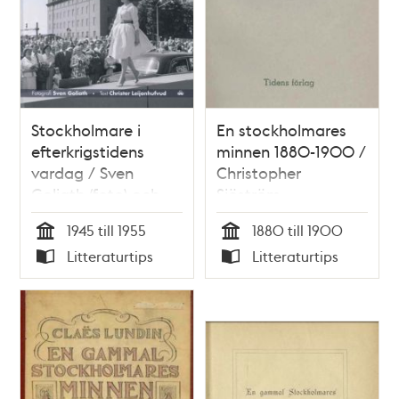
Stockholmare i
En stockholmares
efterkrigstidens
minnen 1880-1900 /
vardag / Sven
Christopher
Goliath (foto) och
Sjöström
Christer
1945 till 1955
1880 till 1900
Leijonhufvud (text)
Tid
Tid
Litteraturtips
Litteraturtips
Typ
Typ