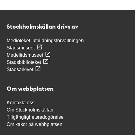
Kontakt
Stockholmskällan
Stockholmskällan drivs av
Medioteket, utbildningsförvaltningen
Stadsmuseet
Medeltidsmuseet
Stadsbiblioteket
Stadsarkivet
Om webbplatsen
Kontakta oss
Om Stockholmskällan
Tillgänglighetsredogörelse
Om kakor på webbplatsen