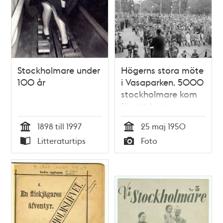
Stockholmare under
Högerns stora möte
100 år
i Vasaparken. 5000
stockholmare kom
för att lyssna
1898 till 1997
25 maj 1950
Tid
Tid
Litteraturtips
Foto
Typ
Typ