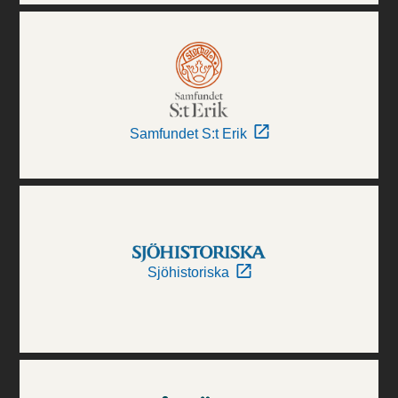
Samfundet S:t Erik
Sjöhistoriska