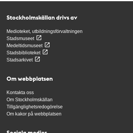
Kontakt
Stockholmskällan
Stockholmskällan drivs av
Medioteket, utbildningsförvaltningen
Stadsmuseet
Medeltidsmuseet
Stadsbiblioteket
Stadsarkivet
Om webbplatsen
Kontakta oss
Om Stockholmskällan
Tillgänglighetsredogörelse
Om kakor på webbplatsen
Sociala medier