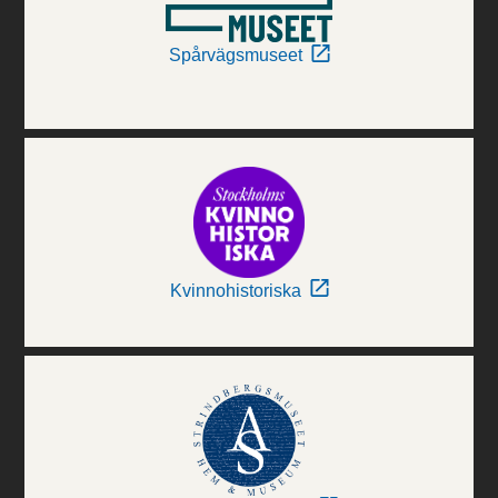
Spårvägsmuseet
Kvinnohistoriska