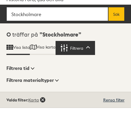
Sök
Fritextsök
Sök
Sökresultat
0
träffar på
Stockholmare
Visa karta
Visa lista
Filtrera
Filtrera
Filtrera tid
Filtrera materialtyper
Visningsläge
Totalt
Valda filter:
Karta
Rensa filter
0
träffar
Lista
Karta