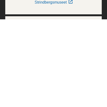
Strindbergsmuseet
Thielska Galleriet
Världskulturmuseerna