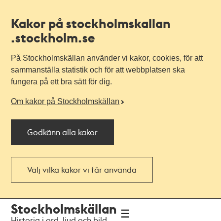
Kakor på stockholmskallan
.stockholm.se
På Stockholmskällan använder vi kakor, cookies, för att
sammanställa statistik och för att webbplatsen ska
fungera på ett bra sätt för dig.
Om kakor på Stockholmskällan
Godkänn alla kakor
Välj vilka kakor vi får använda
Till
Till
Stockholmskällan
navigationen
huvudinnehållet
Historia i ord, ljud och bild