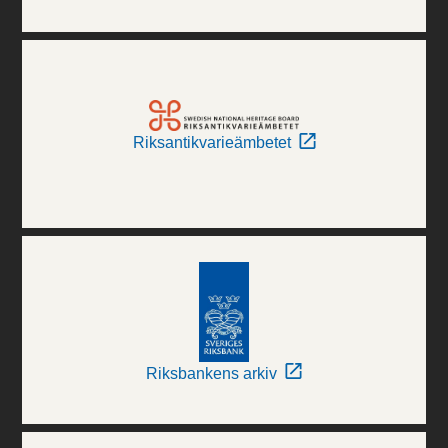
Riksantikvarieämbetet
Riksbankens arkiv