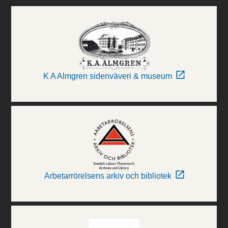
K A Almgren sidenväveri & museum
Arbetarrörelsens arkiv och bibliotek