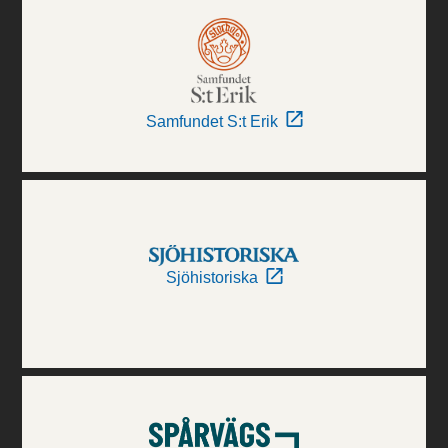
Samfundet S:t Erik
Sjöhistoriska