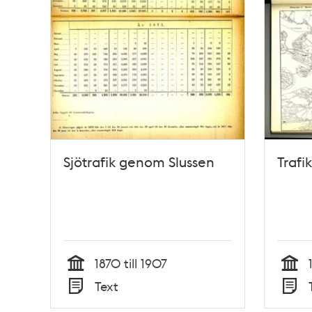
Sjötrafik genom Slussen
Trafi
1870 till 1907
Tid
Tid
Text
Typ
Typ