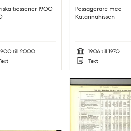
riska tidsserier 1900-
Passagerare med
0
Katarinahissen
1900 till 2000
1906 till 1970
Tid
Text
Text
Typ