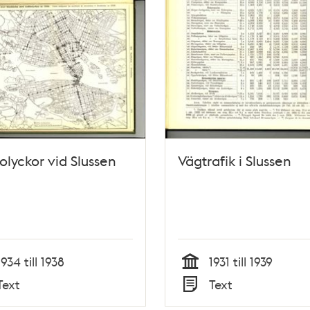
kolyckor vid Slussen
Vägtrafik i Slussen
1934 till 1938
1931 till 1939
Tid
Text
Text
Typ