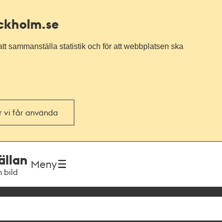
ockholm.se
tt sammanställa statistik och för att webbplatsen ska
or vi får använda
ällan
Meny
h bild