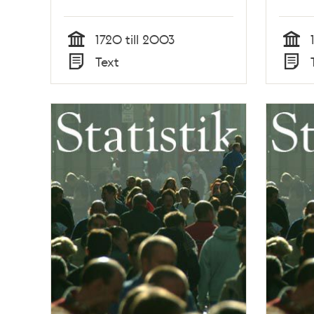
1720 till 2003
Tid
Tid
Text
Typ
Typ