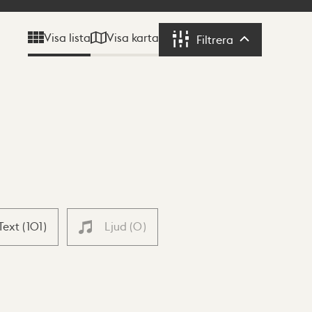
Visa karta
Visa lista
Filtrera
Filtrera
Text
(
101
)
Ljud
(
0
)