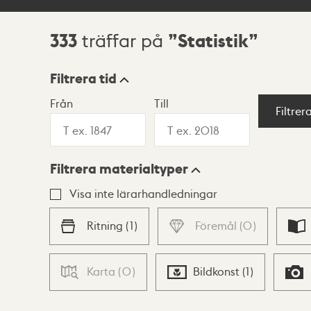
333
Statistik
träffar på
Sökresultat
Filtrera tid
Från
Till
Visningsläge
Filtrer
Filtrera materialtyper
Lista
Karta
Visa inte lärarhandledningar
Ritning
(
1
)
Föremål
(
0
)
Karta
(
0
)
Bildkonst
(
1
)