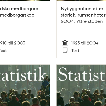
index
ndska medborgare
Nybyggnation efter
r medborgarskap
storlek, rumsenheter
2004. Yttre staden
1910 till 2003
1925 till 2004
Tid
Text
Text
Typ