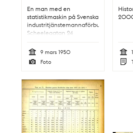
En man med en
Histo
statistikmaskin på Svenska
200
industritjänstemannaförbundet,
Scheelegatan 24
9 mars 1950
Tid
Tid
Foto
Typ
Typ