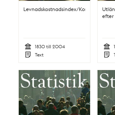
Levnadskostnadsindex/Konsumentpris
Utlä
efte
1830 till 2004
Tid
Tid
Text
Typ
Typ