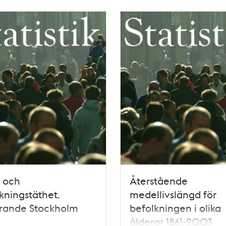
 och
Återstående
kningstäthet.
medellivslängd för
rande Stockholm
befolkningen i olika
ålderar 1861-2003