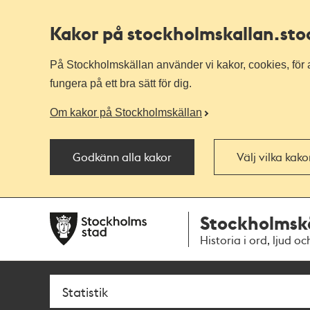
Kakor på stockholmskallan
.st
På Stockholmskällan använder vi kakor, cookies, för a
fungera på ett bra sätt för dig.
Om kakor på Stockholmskällan
Godkänn alla kakor
Välj vilka kak
Till
Till
Stockholmsk
navigationen
huvudinnehållet
Historia i ord, ljud oc
Sök
Fritextsök