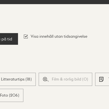
Visa innehåll utan tidsangivelse
a på tid
Litteraturtips
(
18
)
Film & rörlig bild
(
0
)
Foto
(
206
)