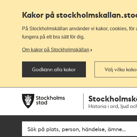
Kakor på stockholmskallan
.st
På Stockholmskällan använder vi kakor, cookies, för a
fungera på ett bra sätt för dig.
Om kakor på Stockholmskällan
Godkänn alla kakor
Välj vilka kak
Till
Till
Stockholmsk
navigationen
huvudinnehållet
Historia i ord, ljud oc
Fritextsök