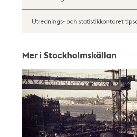
Utrednings- och statistikkontoret tips
Mer i Stockholmskällan
Relaterade
poster
och
teman