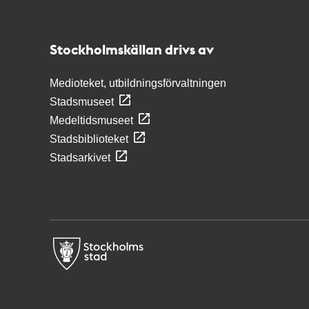
Kontakt
Stockholmskällan
Stockholmskällan drivs av
Medioteket, utbildningsförvaltningen
Stadsmuseet
Medeltidsmuseet
Stadsbiblioteket
Stadsarkivet