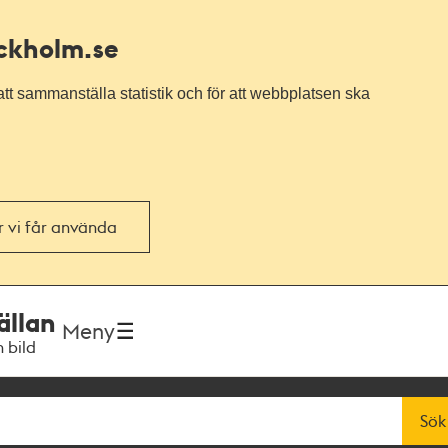
ockholm.se
tt sammanställa statistik och för att webbplatsen ska
or vi får använda
ällan
Meny
h bild
Sök