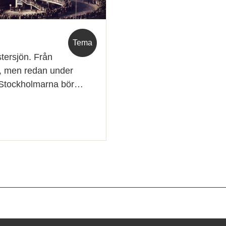
Tema
stersjön. Från
r, men redan under
 Stockholmarna bör…