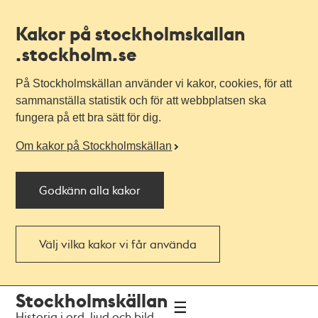
Kakor på stockholmskallan
.stockholm.se
På Stockholmskällan använder vi kakor, cookies, för att
sammanställa statistik och för att webbplatsen ska
fungera på ett bra sätt för dig.
Om kakor på Stockholmskällan
Godkänn alla kakor
Välj vilka kakor vi får använda
Till
Till
Stockholmskällan
navigationen
huvudinnehållet
Historia i ord, ljud och bild