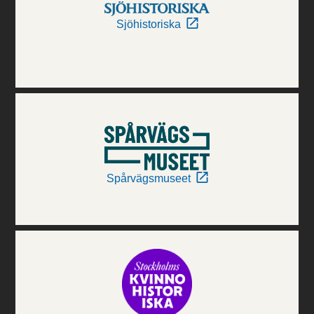
Sjöhistoriska
Spårvägsmuseet