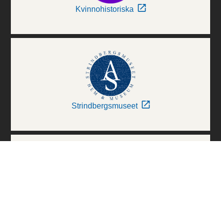
Kvinnohistoriska
Strindbergsmuseet
Thielska Galleriet