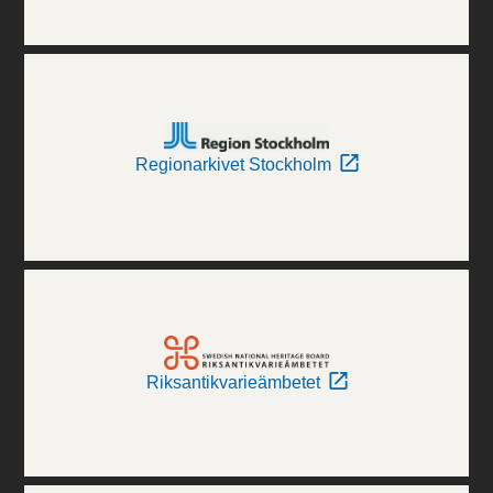
Regionarkivet Stockholm
Riksantikvarieämbetet