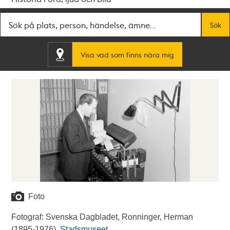
Fritextsök
Sök
Visa vad som finns nära mig
Foto
Fotograf: Svenska Dagbladet, Ronninger, Herman
(1895-1976).
Stadsmuseet