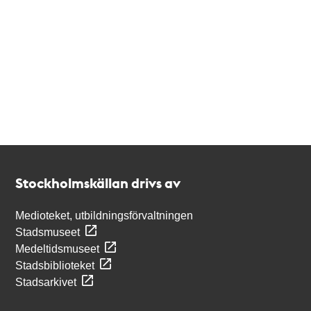
Kontakt
Stockholmskällan
Stockholmskällan drivs av
Medioteket, utbildningsförvaltningen
Stadsmuseet
Medeltidsmuseet
Stadsbiblioteket
Stadsarkivet