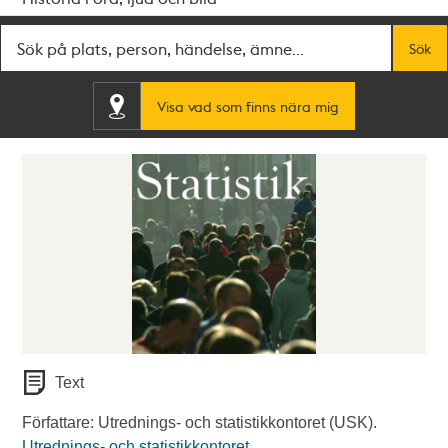
Fritextsök
Sök
Visa vad som finns nära mig
Text
Författare: Utrednings- och statistikkontoret (USK).
Utrednings- och statistikkontoret