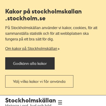
Kakor på stockholmskallan
.stockholm.se
På Stockholmskällan använder vi kakor, cookies, för att
sammanställa statistik och för att webbplatsen ska
fungera på ett bra sätt för dig.
Om kakor på Stockholmskällan
Godkänn alla kakor
Välj vilka kakor vi får använda
Till
Till
Stockholmskällan
navigationen
huvudinnehållet
Historia i ord, ljud och bild