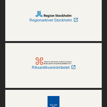
Regionarkivet Stockholm
Riksantikvarieämbetet