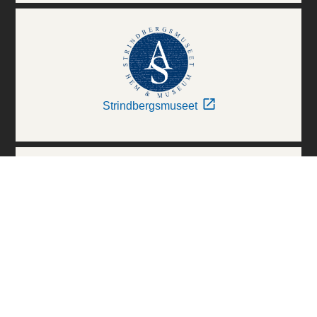
Strindbergsmuseet
Thielska Galleriet