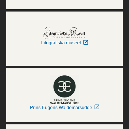
Litografiska museet
Prins Eugens Waldemarsudde