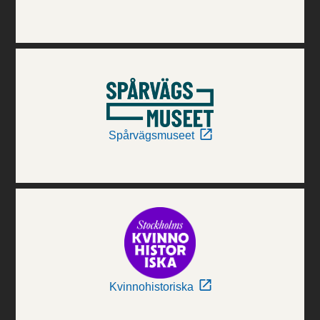
Spårvägsmuseet
Kvinnohistoriska