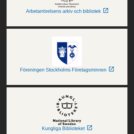
Arbetarrörelsens arkiv och bibliotek
Föreningen Stockholms Företagsminnen
Kungliga Biblioteket