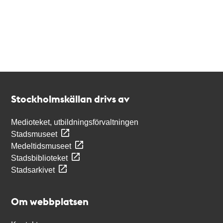
Kontakt
Stockholmskällan
Stockholmskällan drivs av
Medioteket, utbildningsförvaltningen
Stadsmuseet
Medeltidsmuseet
Stadsbiblioteket
Stadsarkivet
Om webbplatsen