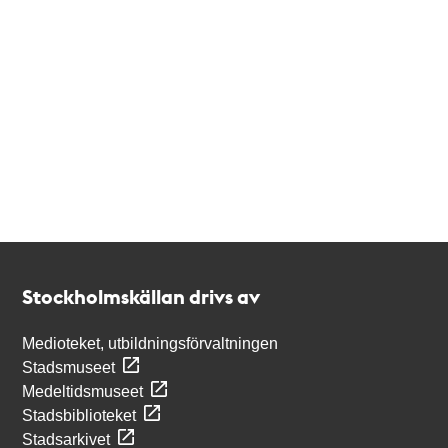
Kontakt
Stockholmskällan
Stockholmskällan drivs av
Medioteket, utbildningsförvaltningen
Stadsmuseet
Medeltidsmuseet
Stadsbiblioteket
Stadsarkivet