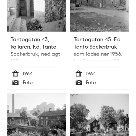
Tantogatan 43,
Tantogatan 45. F.d.
källaren. F.d. Tanto
Tanto Sockerbruk
Sockerbruk, nedlagt
som lades ner 1956.
1956. Nu
Nu Tantogatan 73,
Tantogatan 73, kv.
kv. Kulltorp
1964
1964
Kulltorp
Tid
Tid
Foto
Foto
Typ
Typ