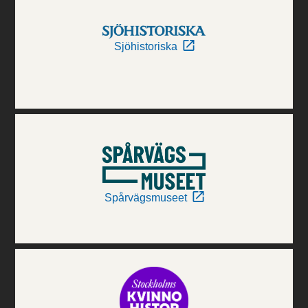
Sjöhistoriska
Spårvägsmuseet