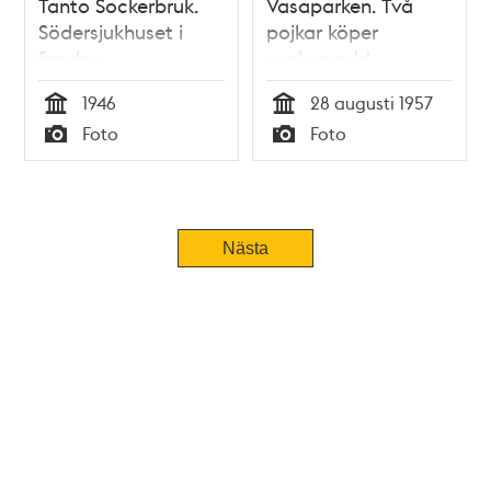
Tanto Sockerbruk.
Vasaparken. Två
Södersjukhuset i
pojkar köper
fonden
sockervadd
1946
28 augusti 1957
Tid
Tid
Foto
Foto
Typ
Typ
Nästa