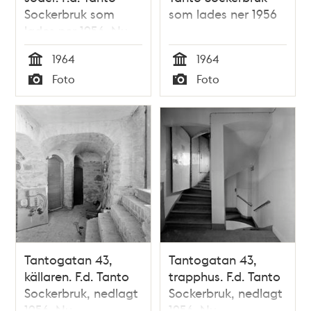
Sockerbruk som
som lades ner 1956
lades ner 1956. Nu
Tantogatan 73, kv.
1964
1964
Kulltorp
Tid
Tid
Foto
Foto
Typ
Typ
Tantogatan 43,
Tantogatan 43,
källaren. F.d. Tanto
trapphus. F.d. Tanto
Sockerbruk, nedlagt
Sockerbruk, nedlagt
1956. Nu
1956. Nu