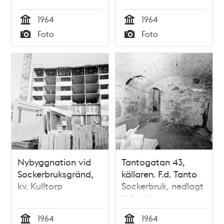
Tantogatan 73, kv.
Tantogatan 73, kv.
1964
1964
Kulltorp
Kulltorp
Tid
Tid
Foto
Foto
Typ
Typ
Nybyggnation vid
Tantogatan 43,
Sockerbruksgränd,
källaren. F.d. Tanto
kv. Kulltorp
Sockerbruk, nedlagt
1956. Nu
Tantogatan 73, kv.
1964
1964
Kulltorp