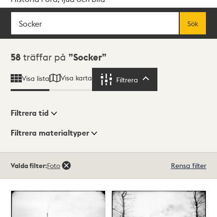
Sök
Fritextsök
Sök
Sökresultat
58
träffar på
Socker
Visa karta
Visa lista
Filtrera
Filtrera
Filtrera tid
Filtrera materialtyper
Visningsläge
Totalt
Valda filter:
Foto
Rensa filter
58
träffar
Lista
Karta