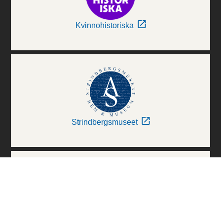
Kvinnohistoriska
Strindbergsmuseet
Thielska Galleriet