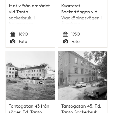
Motiv från området
Kvarteret
vid Tanto
Sockertången vid
sockerbruk. I
Wadköpingsvägen i
bakgrunden
Åkeshovs
arbetarbostäder
småstugeområde
1890
1930
Tid
Tid
Foto
Foto
Typ
Typ
Tantogatan 43 från
Tantogatan 45. F.d.
söder. F.d. Tanto
Tanto Sockerbruk