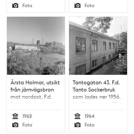
Tid
Tid
Foto
Foto
Typ
Typ
Årsta Holmar, utsikt
Tantogatan 43. F.d.
från järnvägsbron
Tanto Sockerbruk
mot nordost. F.d.
som lades ner 1956.
Tanto Sockerbruk
Nu Tantogatan 73,
och Södersjukhuset i
kv. Kulltorp
1962
1964
fonden
Tid
Tid
Foto
Foto
Typ
Typ