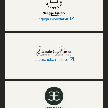
Kungliga Biblioteket
Litografiska museet