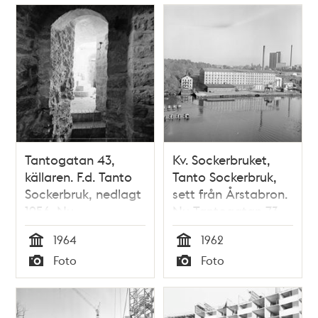
Tantogatan 43,
Kv. Sockerbruket,
källaren. F.d. Tanto
Tanto Sockerbruk,
Sockerbruk, nedlagt
sett från Årstabron.
1956. Nu
Nu Tantogatan 73,
Tantogatan 73, kv.
kv. Kulltorp
1964
1962
Kulltorp
Tid
Tid
Foto
Foto
Typ
Typ