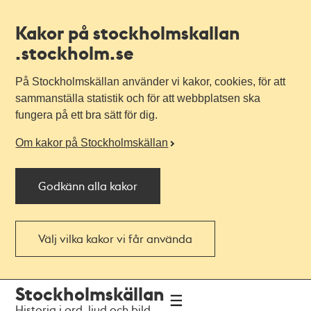
Kakor på stockholmskallan
.stockholm.se
På Stockholmskällan använder vi kakor, cookies, för att
sammanställa statistik och för att webbplatsen ska
fungera på ett bra sätt för dig.
Om kakor på Stockholmskällan
Godkänn alla kakor
Välj vilka kakor vi får använda
Till
Till
Stockholmskällan
navigationen
huvudinnehållet
Historia i ord, ljud och bild