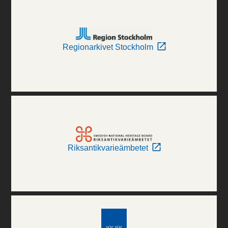
Regionarkivet Stockholm
Riksantikvarieämbetet