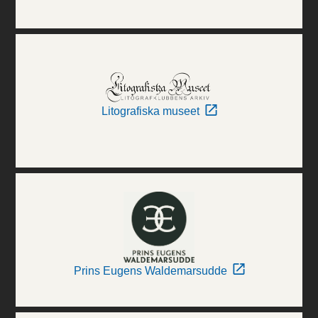
Litografiska museet
Prins Eugens Waldemarsudde