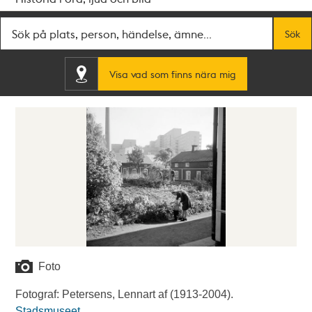
Fritextsök
Sök
Visa vad som finns nära mig
Foto
Fotograf: Petersens, Lennart af (1913-2004).
Stadsmuseet