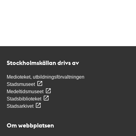
Kontakt
Stockholmskällan
Stockholmskällan drivs av
Medioteket, utbildningsförvaltningen
Stadsmuseet
Medeltidsmuseet
Stadsbiblioteket
Stadsarkivet
Om webbplatsen