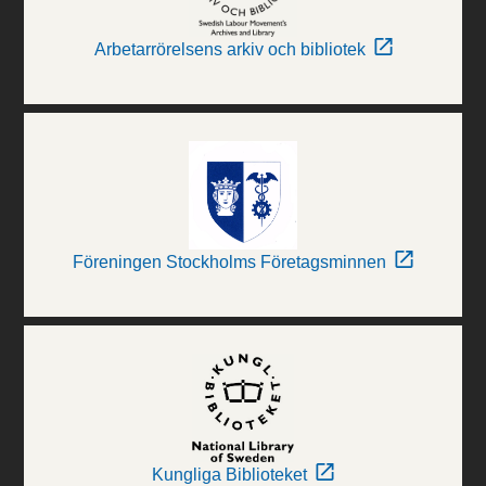
Arbetarrörelsens arkiv och bibliotek
Föreningen Stockholms Företagsminnen
Kungliga Biblioteket