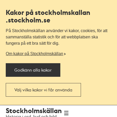
Kakor på stockholmskallan
.stockholm.se
På Stockholmskällan använder vi kakor, cookies, för att
sammanställa statistik och för att webbplatsen ska
fungera på ett bra sätt för dig.
Om kakor på Stockholmskällan
Godkänn alla kakor
Välj vilka kakor vi får använda
Till
Till
Stockholmskällan
navigationen
huvudinnehållet
Historia i ord, ljud och bild