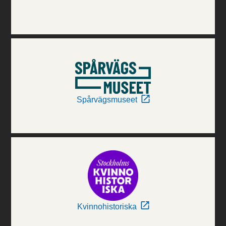
Spårvägsmuseet
Kvinnohistoriska