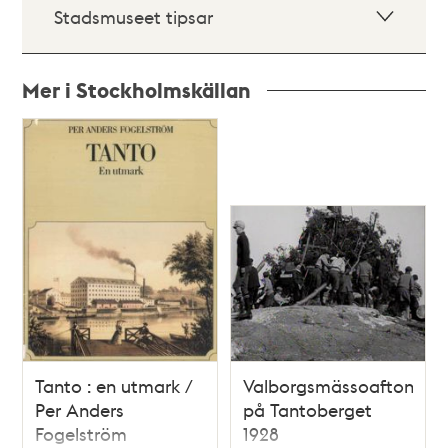
Stadsmuseet tipsar
Mer i Stockholmskällan
Relaterade
poster
och
teman
Tanto : en utmark /
Valborgsmässoafton
Per Anders
på Tantoberget
Fogelström
1928