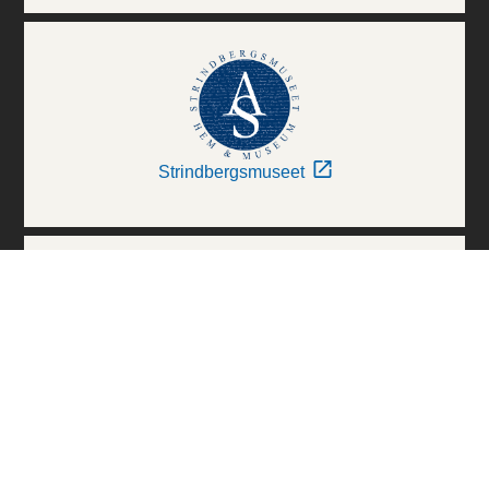
Strindbergsmuseet
Thielska Galleriet