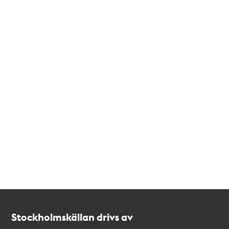
Kontakt
Stockholmskällan
Stockholmskällan drivs av