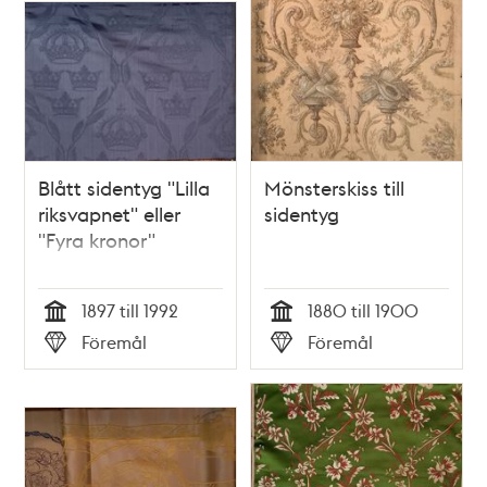
Blått sidentyg "Lilla
Mönsterskiss till
riksvapnet" eller
sidentyg
"Fyra kronor"
1897 till 1992
1880 till 1900
Tid
Tid
Föremål
Föremål
Typ
Typ