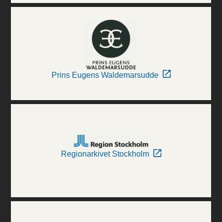
Prins Eugens Waldemarsudde
Regionarkivet Stockholm