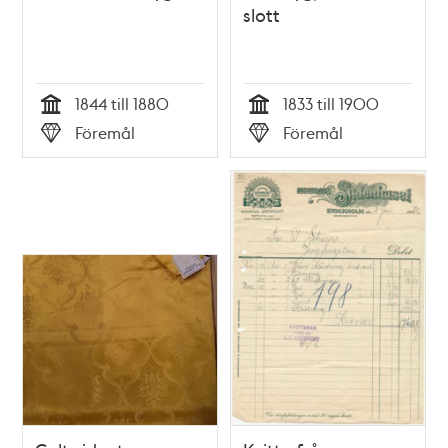
slott
1844 till 1880
1833 till 1900
Tid
Tid
Föremål
Föremål
Typ
Typ