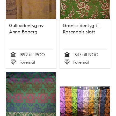
Gult sidentyg av
Grönt sidentyg till
Anna Boberg
Rosendals slott
1899 till 1900
1847 till 1900
Tid
Tid
Föremål
Föremål
Typ
Typ