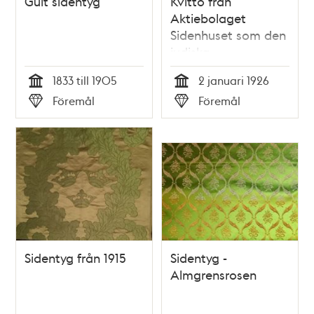
Gult sidentyg
Kvitto från
Aktiebolaget
Sidenhuset som den
judiska
societetskvinnan
1833 till 1905
2 januari 1926
Irene Strauss
Tid
Tid
Föremål
Föremål
sparade
Typ
Typ
Sidentyg från 1915
Sidentyg -
Almgrensrosen