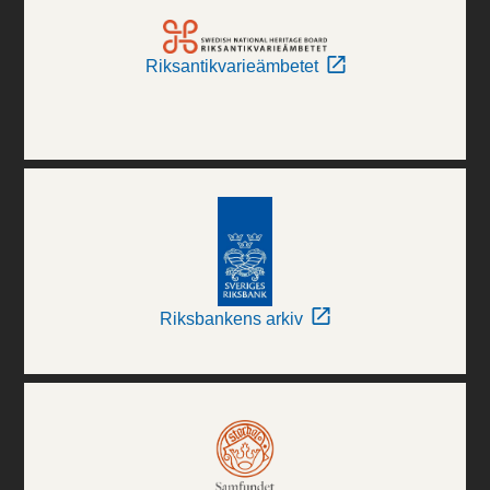
Riksantikvarieämbetet
Riksbankens arkiv