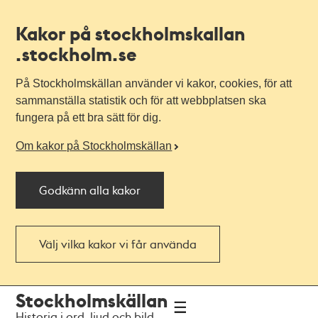
Kakor på stockholmskallan
.stockholm.se
På Stockholmskällan använder vi kakor, cookies, för att
sammanställa statistik och för att webbplatsen ska
fungera på ett bra sätt för dig.
Om kakor på Stockholmskällan
Godkänn alla kakor
Välj vilka kakor vi får använda
Till
Till
Stockholmskällan
navigationen
huvudinnehållet
Historia i ord, ljud och bild