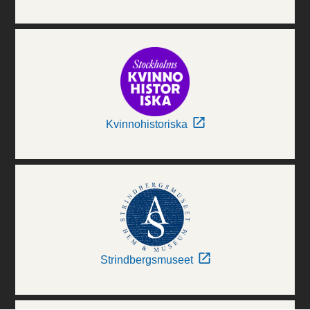
Kvinnohistoriska
Strindbergsmuseet