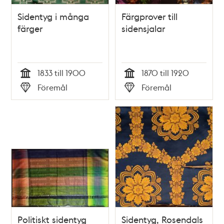
Sidentyg i många
Färgprover till
färger
sidensjalar
1833 till 1900
1870 till 1920
Tid
Tid
Föremål
Föremål
Typ
Typ
Politiskt sidentyg
Sidentyg, Rosendals