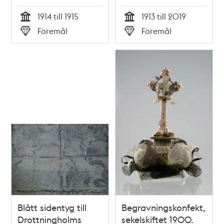
1914 till 1915
1913 till 2019
Tid
Tid
Föremål
Föremål
Typ
Typ
Blått sidentyg till
Begravningskonfekt,
Drottningholms
sekelskiftet 1900.