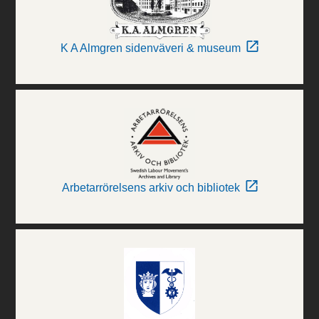
K A Almgren sidenväveri & museum
Arbetarrörelsens arkiv och bibliotek