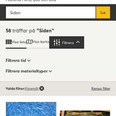
Sök
Fritextsök
Sök
Sökresultat
58
träffar på
Siden
Visa karta
Visa lista
Filtrera
Filtrera
Filtrera tid
Filtrera materialtyper
Visningsläge
Totalt
Valda filter:
Föremål
Rensa filter
58
träffar
Lista
Karta