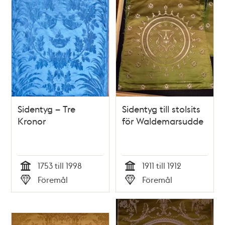
Sidentyg – Tre
Sidentyg till stolsits
Kronor
för Waldemarsudde
1753 till 1998
1911 till 1912
Tid
Tid
Föremål
Föremål
Typ
Typ