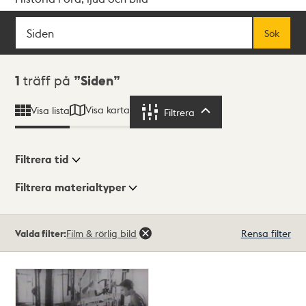
Sök
Fritextsök
Sök
Sökresultat
1
träff på
Siden
Visa karta
Visa lista
Filtrera
Filtrera
Filtrera tid
Filtrera materialtyper
Visningsläge
Totalt
Valda filter:
Film & rörlig bild
Rensa filter
1
träffar
Lista
Karta