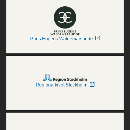
Prins Eugens Waldemarsudde
Regionarkivet Stockholm