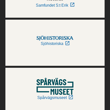
Samfundet S:t Erik
Sjöhistoriska
Spårvägsmuseet