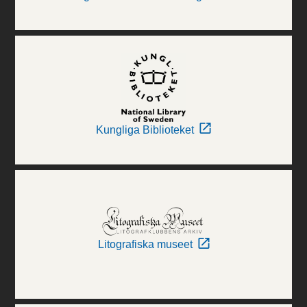
Kungliga Biblioteket
Litografiska museet