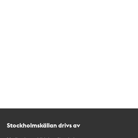
Kontakt
Stockholmskällan
Stockholmskällan drivs av