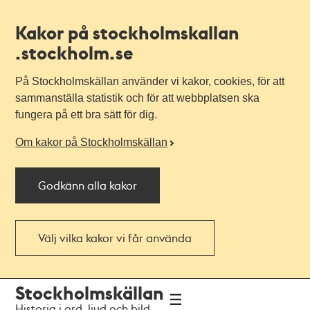
Kakor på stockholmskallan
.stockholm.se
På Stockholmskällan använder vi kakor, cookies, för att
sammanställa statistik och för att webbplatsen ska
fungera på ett bra sätt för dig.
Om kakor på Stockholmskällan
Godkänn alla kakor
Välj vilka kakor vi får använda
Till
Till
Stockholmskällan
navigationen
huvudinnehållet
Historia i ord, ljud och bild