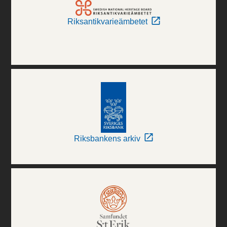
Riksantikvarieämbetet
Riksbankens arkiv