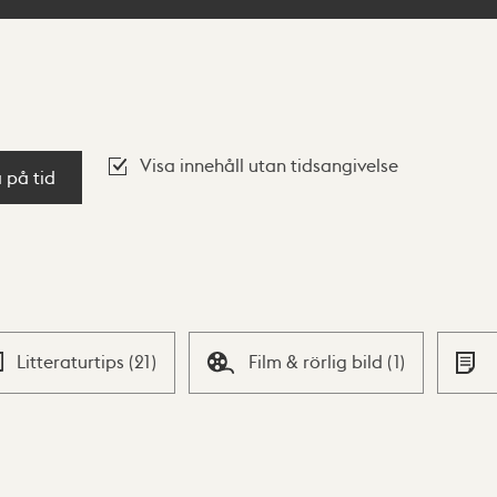
Visa innehåll utan tidsangivelse
a på tid
Litteraturtips
(
21
)
Film & rörlig bild
(
1
)