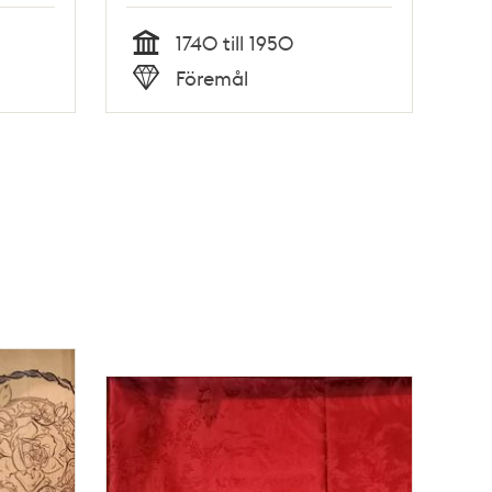
1740 till 1950
Tid
Föremål
Typ