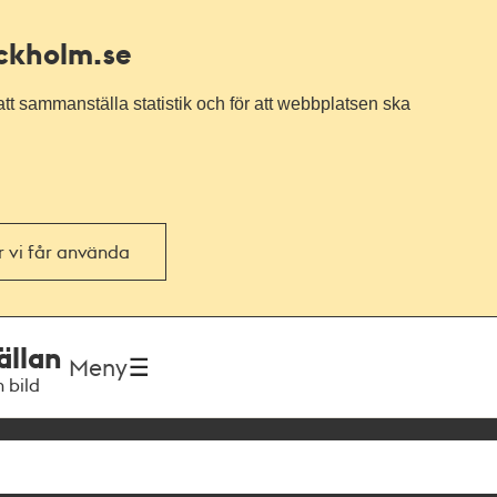
ockholm.se
tt sammanställa statistik och för att webbplatsen ska
or vi får använda
ällan
Meny
h bild