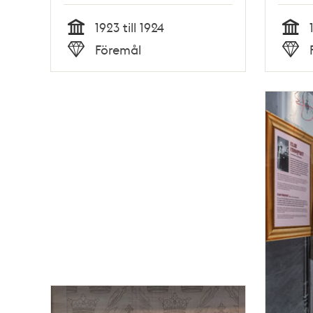
1923 till 1924
Tid
Tid
Föremål
Typ
Typ