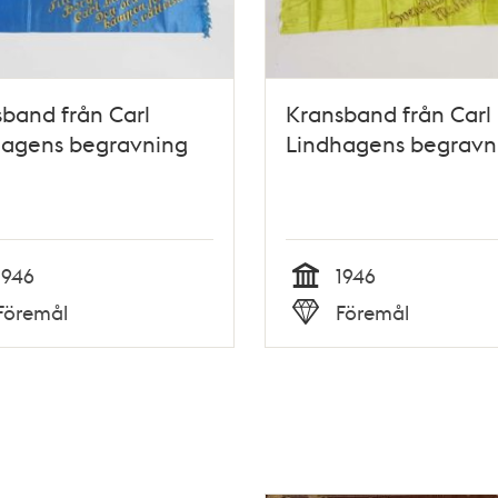
band från Carl
Kransband från Carl
hagens begravning
Lindhagens begravn
1946
1946
Tid
Föremål
Föremål
Typ