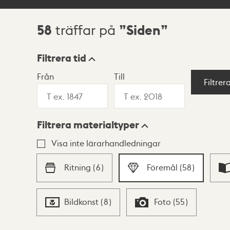
58
Siden
träffar på
Sökresultat
Filtrera tid
Från
Till
Visningsläge
Filtrer
Filtrera materialtyper
Lista
Karta
Visa inte lärarhandledningar
Ritning
(
6
)
Föremål
(
58
)
Bildkonst
(
8
)
Foto
(
55
)