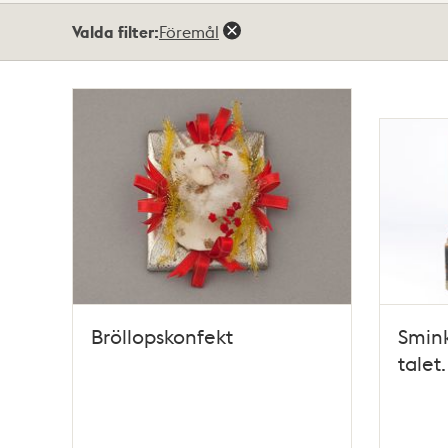
Totalt
Valda filter:
Föremål
58
träffar
Bröllopskonfekt
Smink
talet.