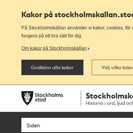
Kakor på stockholmskallan
.st
På Stockholmskällan använder vi kakor, cookies, för a
fungera på ett bra sätt för dig.
Om kakor på Stockholmskällan
Godkänn alla kakor
Välj vilka kak
Till
Till
Stockholmsk
navigationen
huvudinnehållet
Historia i ord, ljud oc
Sök
Fritextsök