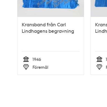
Kransband från Carl
Krans
Lindhagens begravning
Lind
1946
Tid
Tid
Föremål
Typ
Typ