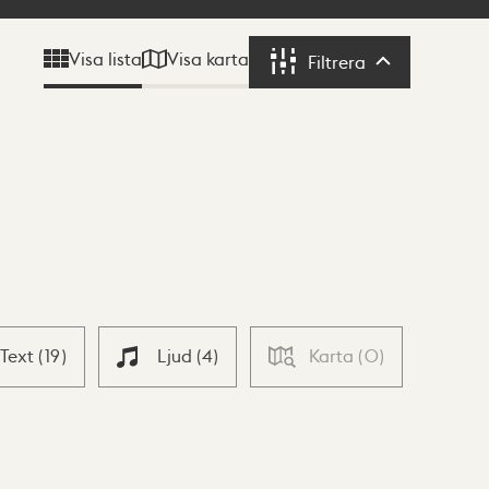
Visa karta
Visa lista
Filtrera
Filtrera
Text
(
19
)
Ljud
(
4
)
Karta
(
0
)