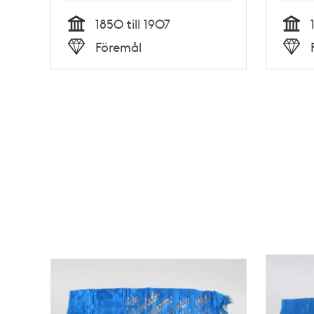
1850 till 1907
Tid
Tid
Föremål
Typ
Typ