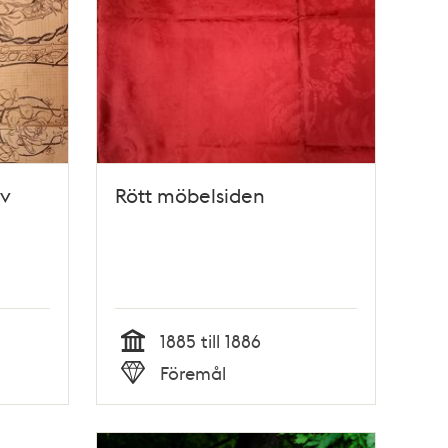
av
Rött möbelsiden
1885 till 1886
Tid
Föremål
Typ