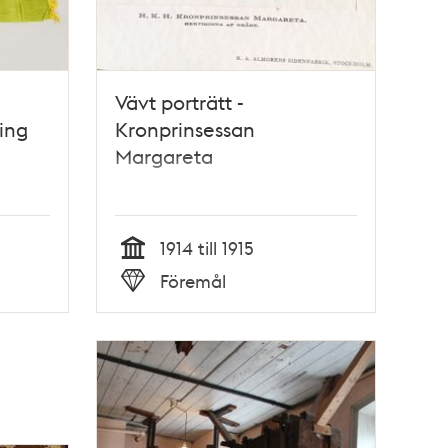
Vävt porträtt -
ing
Kronprinsessan
Margareta
1914 till 1915
Tid
Föremål
Typ