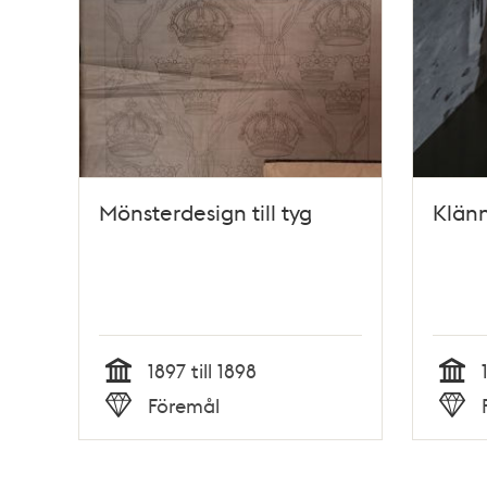
Mönsterdesign till tyg
Klänn
1897 till 1898
Tid
Tid
Föremål
Typ
Typ