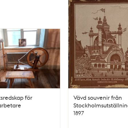
sredskap för
Vävd souvenir från
arbetare
Stockholmsutställni
1897