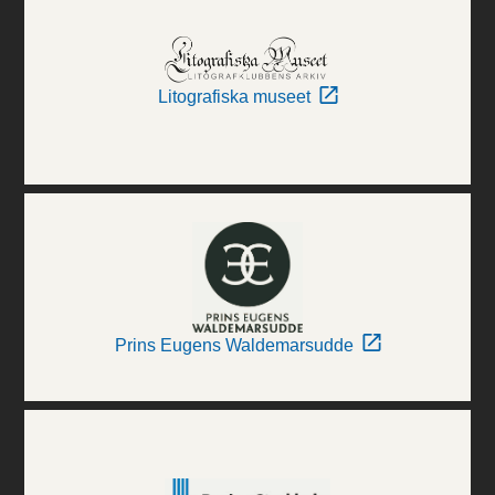
Litografiska museet
Prins Eugens Waldemarsudde