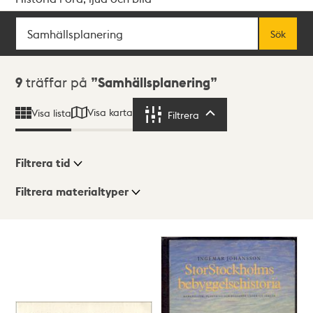
Sök
Fritextsök
Sök
Sökresultat
9
träffar på
Samhällsplanering
Visa karta
Visa lista
Filtrera
Filtrera
Filtrera tid
Filtrera materialtyper
Visningsläge
Totalt
9
träffar
Lista
Karta