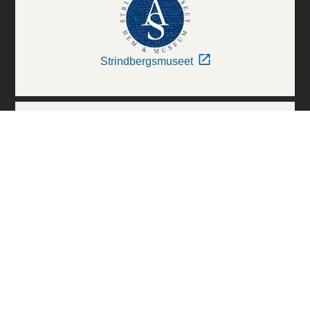
Strindbergsmuseet
Thielska Galleriet