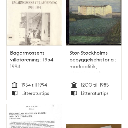
Bagarmossens
Stor-Stockholms
villaförening : 1954-
bebyggelsehistoria :
1994
markpolitik,
planering och
byggande under sju
1954 till 1994
1200 till 1985
sekler / Ingemar
Tid
Tid
Litteraturtips
Litteraturtips
Johansson
Typ
Typ