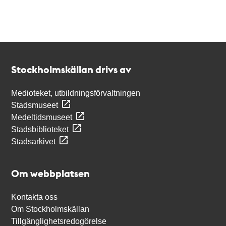
Kontakt
Stockholmskällan
Stockholmskällan drivs av
Medioteket, utbildningsförvaltningen
Stadsmuseet
Medeltidsmuseet
Stadsbiblioteket
Stadsarkivet
Om webbplatsen
Kontakta oss
Om Stockholmskällan
Tillgänglighetsredogörelse