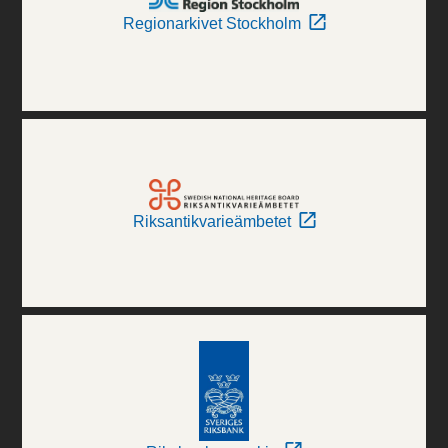
Regionarkivet Stockholm
Riksantikvarieämbetet