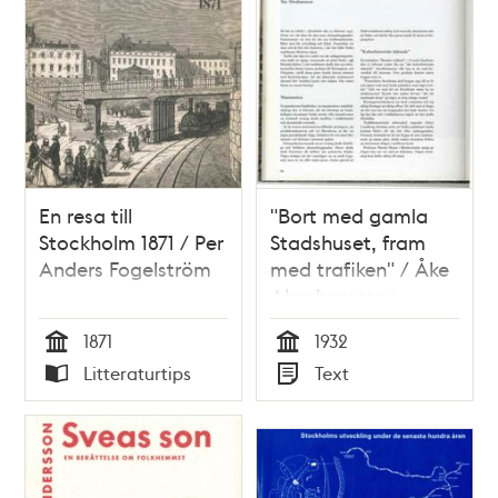
En resa till
"Bort med gamla
Stockholm 1871 / Per
Stadshuset, fram
Anders Fogelström
med trafiken" / Åke
Abrahamsson
1871
1932
Tid
Tid
Litteraturtips
Text
Typ
Typ