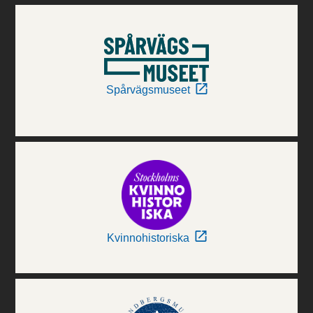
Spårvägsmuseet
Kvinnohistoriska