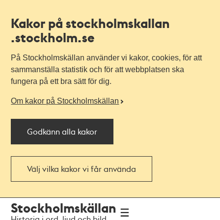
Kakor på stockholmskallan
.stockholm.se
På Stockholmskällan använder vi kakor, cookies, för att
sammanställa statistik och för att webbplatsen ska
fungera på ett bra sätt för dig.
Om kakor på Stockholmskällan
Godkänn alla kakor
Välj vilka kakor vi får använda
Till
Till
Stockholmskällan
navigationen
huvudinnehållet
Historia i ord, ljud och bild