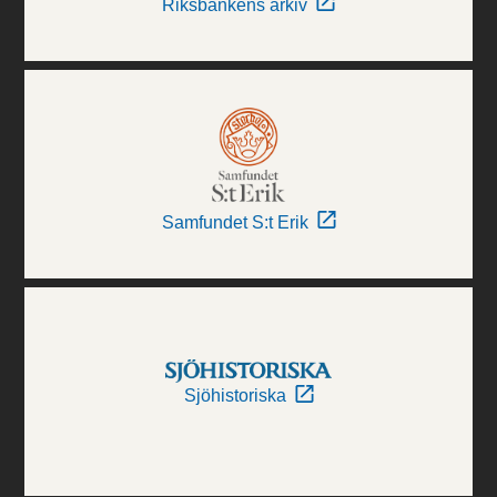
Riksbankens arkiv
Samfundet S:t Erik
Sjöhistoriska