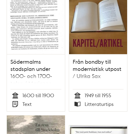
Södermalms
Från bondby till
stadsplan under
modernistisk utpost
1600- och 1700-
/ Ulrika Sax
talen / Marianne
Råberg
1600 till 1900
1949 till 1955
Tid
Tid
Text
Litteraturtips
Typ
Typ