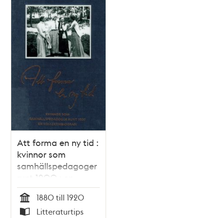
Att forma en ny tid :
kvinnor som
samhällspedagoger
runt 1900 : en
kollektivbiografi /
1880 till 1920
Boel Englund (red)
Tid
Litteraturtips