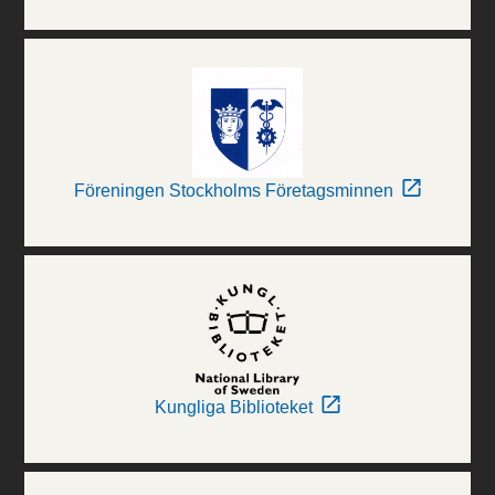
Föreningen Stockholms Företagsminnen
Kungliga Biblioteket