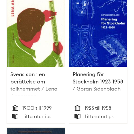
Sveas son : en
Planering för
berättelse om
Stockholm 1923-1958
folkhemmet / Lena
/ Göran Sidenbladh
Andersson
1900 till 1999
1923 till 1958
Tid
Tid
Litteraturtips
Litteraturtips
Typ
Typ