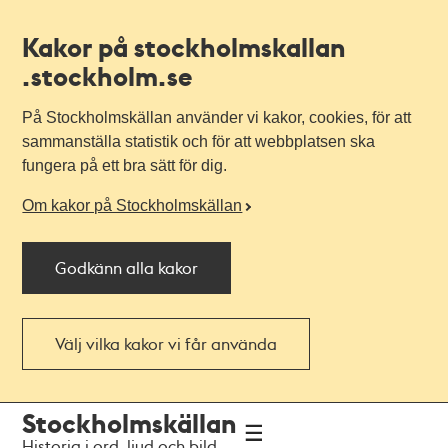
Kakor på stockholmskallan
.stockholm.se
På Stockholmskällan använder vi kakor, cookies, för att
sammanställa statistik och för att webbplatsen ska
fungera på ett bra sätt för dig.
Om kakor på Stockholmskällan
Godkänn alla kakor
Välj vilka kakor vi får använda
Till
Till
Stockholmskällan
navigationen
huvudinnehållet
Historia i ord, ljud och bild