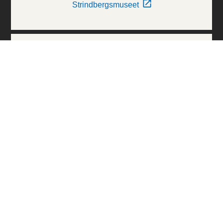
Strindbergsmuseet
Thielska Galleriet
Världskulturmuseerna