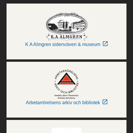
K A Almgren sidenväveri & museum
Arbetarrörelsens arkiv och bibliotek