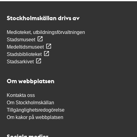
Kontakt
Stockholmskällan
Stockholmskällan drivs av
Medioteket, utbildningsförvaltningen
Stadsmuseet
Medeltidsmuseet
Stadsbiblioteket
Stadsarkivet
Om webbplatsen
Kontakta oss
Om Stockholmskällan
Tillgänglighetsredogörelse
Om kakor på webbplatsen
Sociala medier