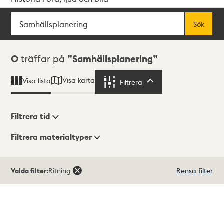
Sök
Fritextsök
Sök
Sökresultat
0
träffar på
Samhällsplanering
Visa karta
Visa lista
Filtrera
Filtrera
Filtrera tid
Filtrera materialtyper
Visningsläge
Totalt
Valda filter:
Ritning
Rensa filter
0
träffar
Lista
Karta