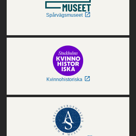
Spårvägsmuseet
Kvinnohistoriska