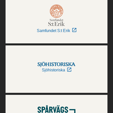
Samfundet S:t Erik
Sjöhistoriska