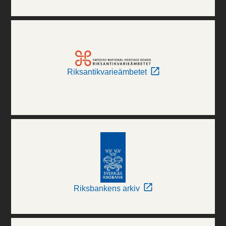
Riksantikvarieämbetet
Riksbankens arkiv