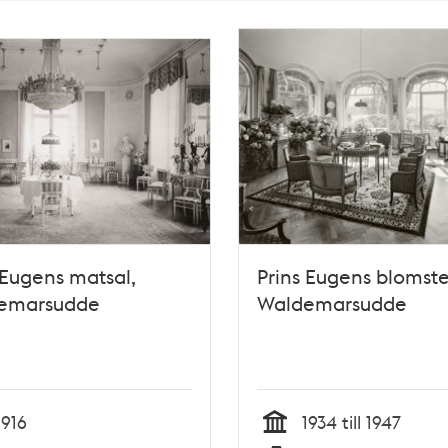
 Eugens matsal,
Prins Eugens blomst
emarsudde
Waldemarsudde
1916
1934 till 1947
Tid