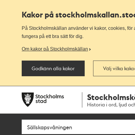
Kakor på stockholmskallan
.st
På Stockholmskällan använder vi kakor, cookies, för a
fungera på ett bra sätt för dig.
Om kakor på Stockholmskällan
Godkänn alla kakor
Välj vilka kak
Till
Till
Stockholmsk
navigationen
huvudinnehållet
Historia i ord, ljud oc
Sök
Fritextsök