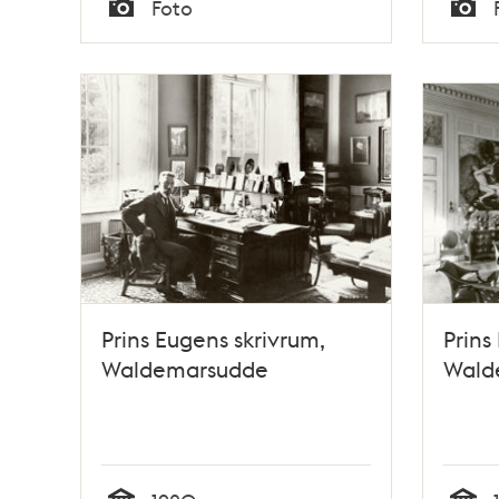
Foto
Typ
Typ
Prins Eugens skrivrum,
Prins
Waldemarsudde
Wald