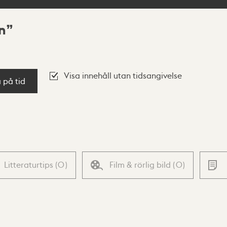
n
Visa innehåll utan tidsangivelse
a på tid
Litteraturtips
(
0
)
Film & rörlig bild
(
0
)