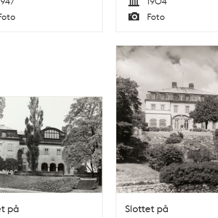
1947
1904
Tid
Foto
Foto
Typ
et på
Slottet på