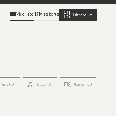
Visa karta
Visa lista
Filtrera
Filtrera
Text
(
0
)
Ljud
(
0
)
Karta
(
0
)