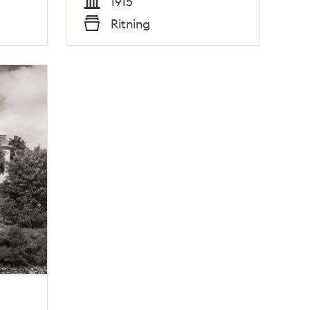
1915
Tid
Ritning
Typ