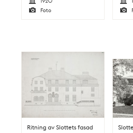
1920
Tid
Tid
Foto
Typ
Typ
Ritning av Slottets fasad
Slott