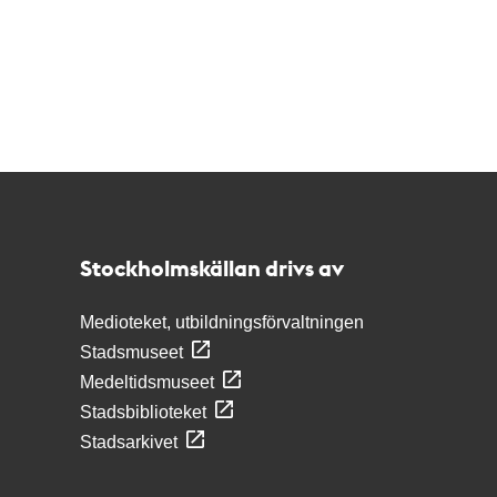
Kontakt
Stockholmskällan
Stockholmskällan drivs av
Medioteket, utbildningsförvaltningen
Stadsmuseet
Medeltidsmuseet
Stadsbiblioteket
Stadsarkivet