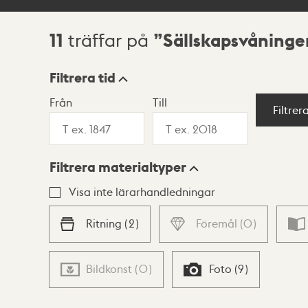
11
Sällskapsvåninge
träffar på
Sökresultat
Filtrera tid
Från
Till
Visningsläge
Filtrer
Filtrera materialtyper
Lista
Karta
Visa inte lärarhandledningar
Ritning
(
2
)
Föremål
(
0
)
Bildkonst
(
0
)
Foto
(
9
)