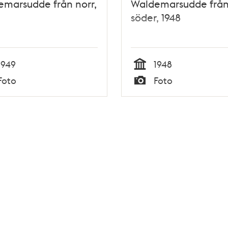
marsudde från norr,
Waldemarsudde frå
söder, 1948
1949
1948
Tid
Foto
Foto
Typ