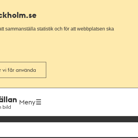
ockholm.se
tt sammanställa statistik och för att webbplatsen ska
or vi får använda
ällan
Meny
h bild