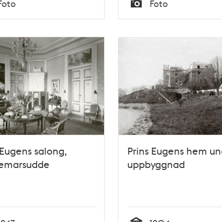
Foto
Foto
Typ
 Eugens salong,
Prins Eugens hem un
emarsudde
uppbyggnad