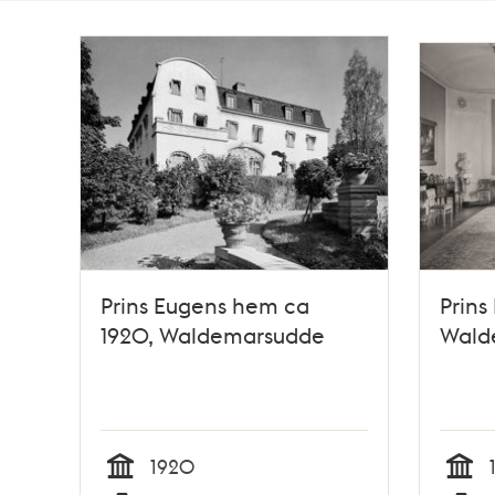
Totalt
11
träffar
Prins Eugens hem ca
Prins
1920, Waldemarsudde
Wald
1920
Tid
Tid