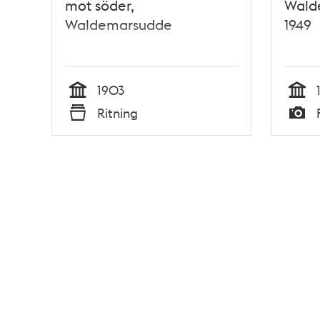
mot söder,
Walde
Waldemarsudde
1949
1903
Tid
Tid
Ritning
Typ
Typ