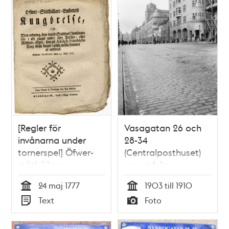
[Regler för
Vasagatan 26 och
invånarna under
28-34
tornerspel] Öfwer-
(Centralposthuset)
ståthållare-
norrut från
embetets
Klarabergsgatan.
24 maj 1777
1903 till 1910
kungörelse, om then
Vasagatan 26 revs
Tid
Tid
Text
Foto
ordning, som bland
på 1960 - talet. Dåv.
Typ
Typ
stadsens inwånare
kv. Svanen och
bör i akt tagas
Riddaren. Nuv. kv.