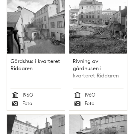
igenom then
starcka nordan-
stormen gick öfwer
Riddare-fjärden til
Söder-malm, then 8
junii 1751.
Gårdshus i kvarteret
Rivning av
Riddaren
gårdhusen i
kvarteret Riddaren
1960
1960
Tid
Tid
Foto
Foto
Typ
Typ