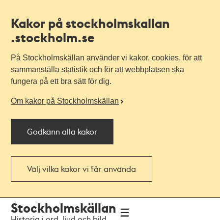
Kakor på stockholmskallan
.stockholm.se
På Stockholmskällan använder vi kakor, cookies, för att
sammanställa statistik och för att webbplatsen ska
fungera på ett bra sätt för dig.
Om kakor på Stockholmskällan
Godkänn alla kakor
Välj vilka kakor vi får använda
Till
Till
Stockholmskällan
navigationen
huvudinnehållet
Historia i ord, ljud och bild