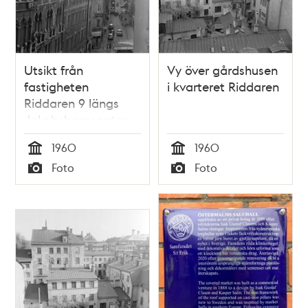
Utsikt från
Vy över gårdshusen
fastigheten
i kvarteret Riddaren
Riddaren 9 längs
Jakobsbergsgatan
mot Hötorget
1960
1960
Tid
Tid
Foto
Foto
Typ
Typ