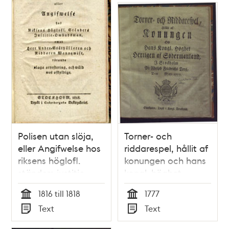
Polisen utan slöja,
Torner- och
eller Angifwelse hos
riddarespel, hållit af
riksens höglofl.
konungen och hans
ständers justitie-
kongl. höghet
ombudsman, emot
hertigen af
1816 till 1818
1777
herr under-
Södermanland, i
Tid
Tid
Text
Text
ståthållaren och
Stockholm på
Typ
Typ
riddaren Wannqwist,
Adolph Friedrichs