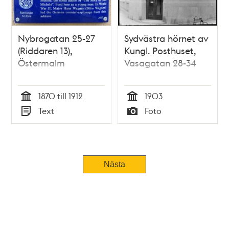
Nybrogatan 25-27
Sydvästra hörnet av
(Riddaren 13),
Kungl. Posthuset,
Östermalm
Vasagatan 28-34
1870 till 1912
1903
Tid
Tid
Text
Foto
Typ
Typ
Nästa