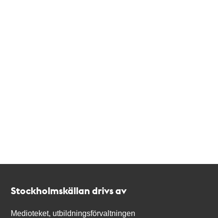
Kontakt
Stockholmskällan
Stockholmskällan drivs av
Medioteket, utbildningsförvaltningen