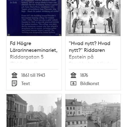
Fd Högre
"Hvad nytt? Hvad
Lärarinneseminariet,
nytt?" Riddaren
Riddargatan 5
Epstein på
(Riddaren 6),
Stockholms Mindre
Östermalm
Teater. Tecknad från
1861 till 1943
1876
salongen af C. L.
Tid
Tid
Text
Bildkonst
Typ
Typ