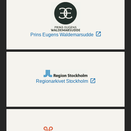
Prins Eugens Waldemarsudde
Regionarkivet Stockholm