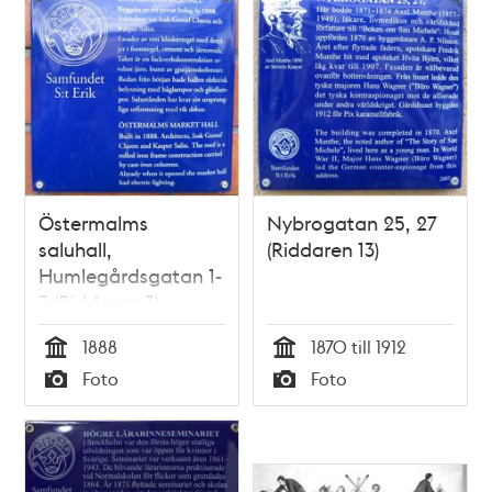
under thet torner-
Orgelpipan och
eller riddare spel,
Blåmannen
som på Adolph
Friedrichs torg
kommer at upföras
Östermalms
Nybrogatan 25, 27
saluhall,
(Riddaren 13)
Humlegårdsgatan 1-
3 (Riddaren 3)
1888
1870 till 1912
Tid
Tid
Foto
Foto
Typ
Typ