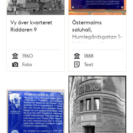
Vy över kvarteret
Östermalms
Riddaren 9
saluhall,
Humlegårdsgatan 1-
3 (Riddaren 3)
1960
1888
Tid
Tid
Foto
Text
Typ
Typ