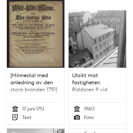
rörande olaga
torg, den maji 1777.
arrestering, och
wåld mot oskyldige.
[Minnestal med
Utsikt mot
anledning av den
fastigheten
stora branden 1751]
Riddaren 9 vid
Wåd-elds minne,
hörnet Riddargatan
öfwer then
- i bakgrunden - och
17 juni 1751
1960
olyckeliga elden i
Grev Turegatan 4
Tid
Tid
Text
Foto
Stockholm, som
Typ
Typ
upkom i St. Clarae
församling, och