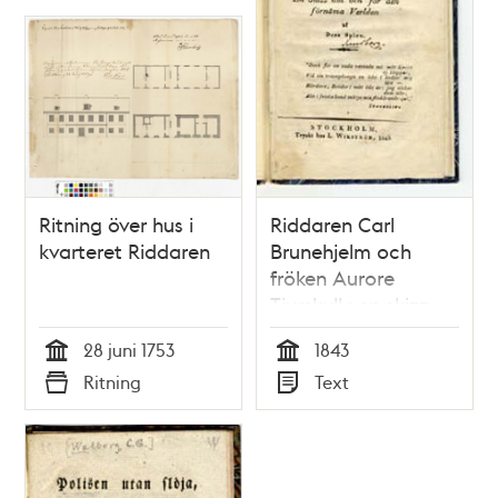
Ritning över hus i
Riddaren Carl
kvarteret Riddaren
Brunehjelm och
fröken Aurore
Tjurskull : en skizz
om och för den
28 juni 1753
1843
förnäma verlden af
Tid
Tid
Ritning
Text
dess spion
Typ
Typ