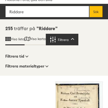
Sök
Fritextsök
Sök
Sökresultat
255
träffar på
Riddare
Visa karta
Visa lista
Filtrera
Filtrera
Filtrera tid
Filtrera materialtyper
Visningsläge
Totalt
255
träffar
Lista
Karta