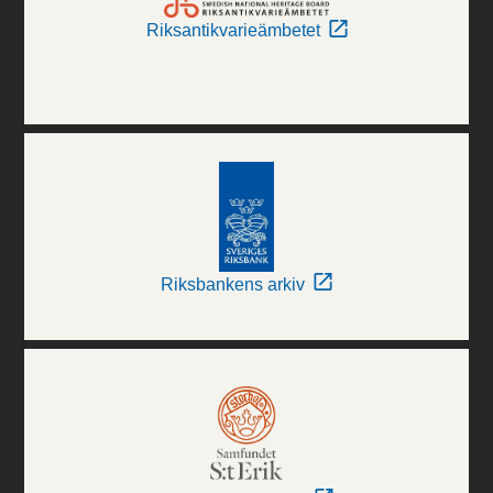
Riksantikvarieämbetet
Riksbankens arkiv