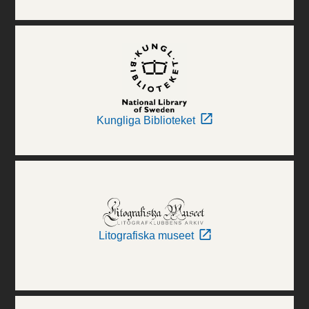
Kungliga Biblioteket
Litografiska museet