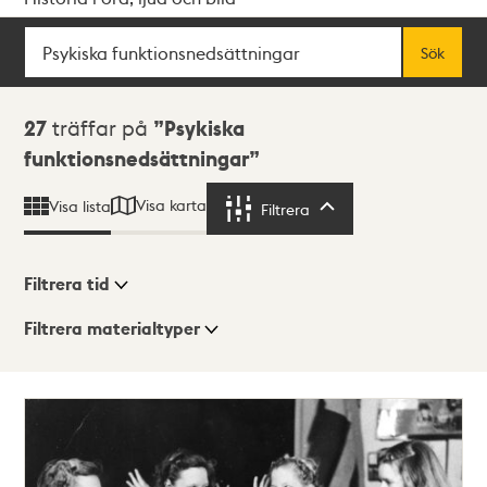
Sök
Fritextsök
Sök
Sökresultat
27
träffar på
Psykiska
funktionsnedsättningar
Visa karta
Visa lista
Filtrera
Filtrera
Filtrera tid
Filtrera materialtyper
Visningsläge
Totalt
27
träffar
Lista
Karta