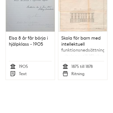
Elsa 8 år får börja i
Skola för barn med
hjälpklass - 1905
intellektuell
funktionsnedsättning
- ritningar till "Skolan
för sinnesslöa barn"
1905
1875 till 1878
1875-1878
Tid
Tid
Text
Ritning
Typ
Typ
Tidigare