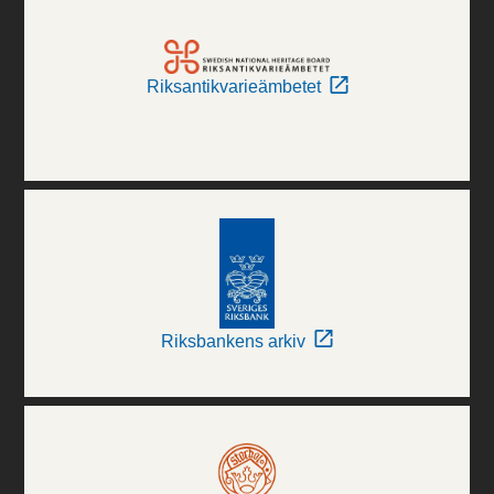
Riksantikvarieämbetet
Riksbankens arkiv