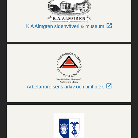
K A Almgren sidenväveri & museum
Arbetarrörelsens arkiv och bibliotek