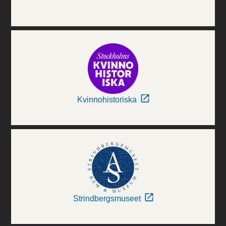
Kvinnohistoriska
Strindbergsmuseet