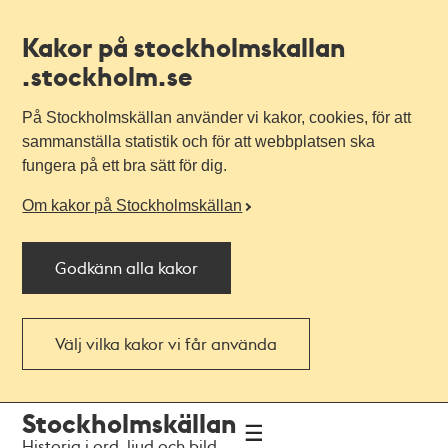
Kakor på stockholmskallan
.stockholm.se
På Stockholmskällan använder vi kakor, cookies, för att
sammanställa statistik och för att webbplatsen ska
fungera på ett bra sätt för dig.
Om kakor på Stockholmskällan
Godkänn alla kakor
Välj vilka kakor vi får använda
Till
Till
Stockholmskällan
navigationen
huvudinnehållet
Historia i ord, ljud och bild