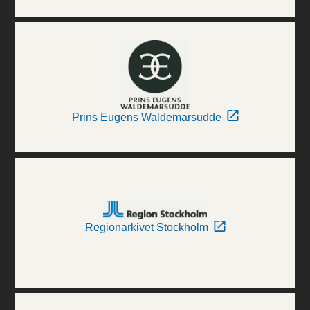
Prins Eugens Waldemarsudde
Regionarkivet Stockholm