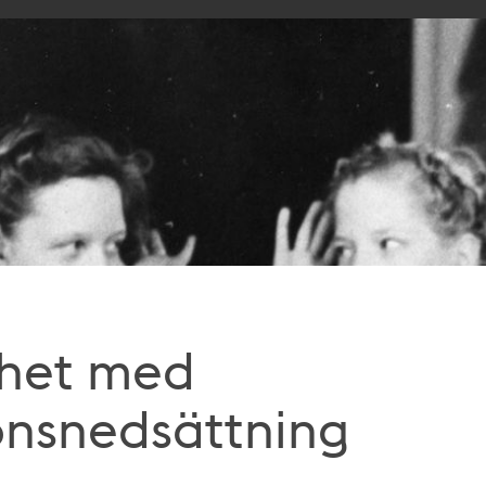
khet med
onsnedsättning