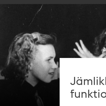
Jämli
funkti