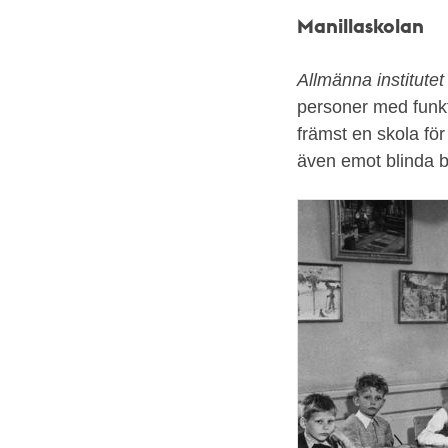
Manillaskolan
Allmänna institute
personer med funkt
främst en skola fö
även emot blinda b