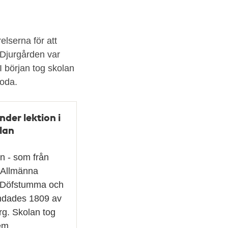
relserna för att
 Djurgården var
 början tog skolan
boda.
nder lektion i
lan
n - som från
e Allmänna
ör Döfstumma och
undades 1809 av
rg. Skolan tog
 em…