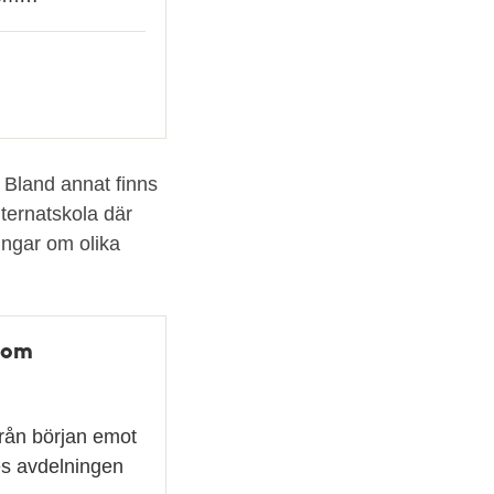
 Bland annat finns
nternatskola där
ingar om olika
 om
rån början emot
es avdelningen