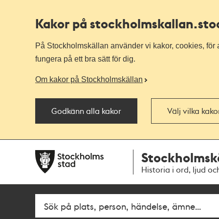
Kakor på stockholmskallan
.st
På Stockholmskällan använder vi kakor, cookies, för a
fungera på ett bra sätt för dig.
Om kakor på Stockholmskällan
Godkänn alla kakor
Välj vilka kak
Till
Till
Stockholmsk
navigationen
huvudinnehållet
Historia i ord, ljud oc
Fritextsök