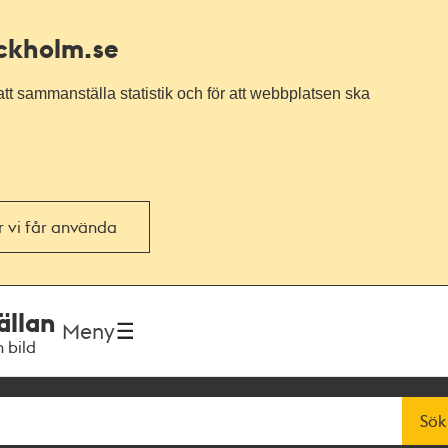
ockholm.se
tt sammanställa statistik och för att webbplatsen ska
or vi får använda
ällan
Meny
h bild
Sök