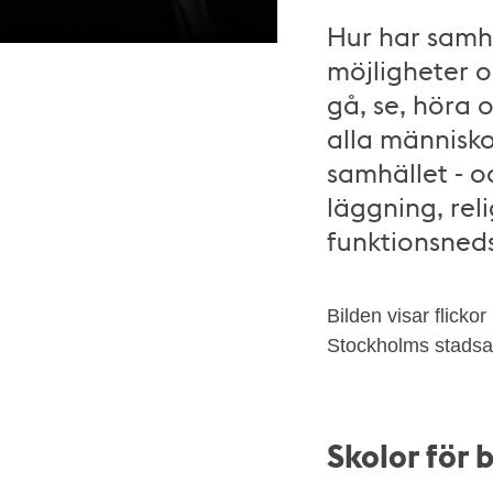
Hur har samhä
möjligheter o
gå, se, höra o
Fyra
alla människo
elever
samhället - o
på
läggning, rel
Manillaskolan
funktionsneds
leker.
Okänd
fotograf,
Bilden visar flicko
Stockholms
Stockholms stadsar
stadsarkiv
Skolor för 