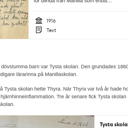
för blinda från Manilla som enba…
1916
Tid
Text
Typ
r dövstumma barn var Tysta skolan. Den grundades 1860
idigare lärarinna på Manillaskolan.
å Tysta skolan hette Thyra. När Thyra var två år hade ho
n hjärnhinneinflammation. Tre år senare fick Tysta skola
skolan.
Tysta skol