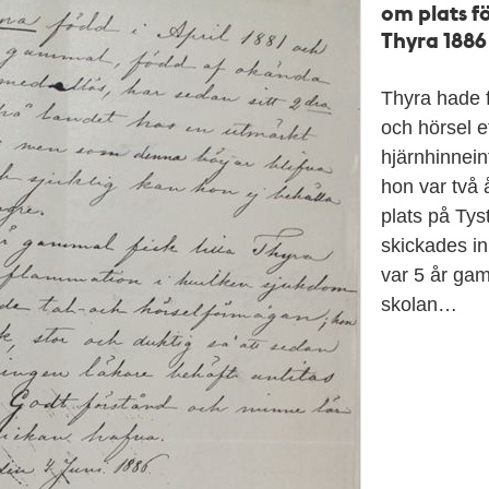
om plats 
Thyra 1886
Thyra hade f
och hörsel e
hjärnhinnei
hon var två
plats på Tys
skickades in
var 5 år ga
skolan…