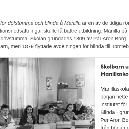
t för döfstumma och blinda å Manilla
är en av de tidiga rö
ionsnedsättningar skulle få bättre utbildning
.
Manilla på
r dövstumma. Skolan grundades 1809 av Pär Aron Borg. I
arn, men 1879 flyttade avdelningen för blinda till Tomte
Skolbarn u
Manillasko
Manillaskola
början hett
institutet f
Blinda - gr
Per Aron Bo
från början