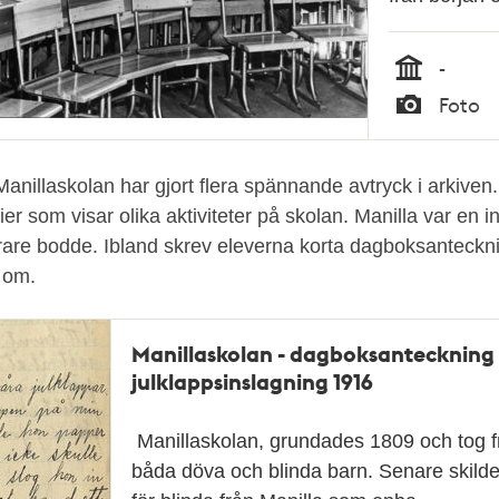
-
Tid
Foto
Typ
nillaskolan har gjort flera spännande avtryck i arkiven.
er som visar olika aktiviteter på skolan. Manilla var en i
rare bodde. Ibland skrev eleverna korta dagboksanteckn
 om.
Manillaskolan - dagboksanteckning
julklappsinslagning 1916
Manillaskolan, grundades 1809 och tog f
båda döva och blinda barn. Senare skild