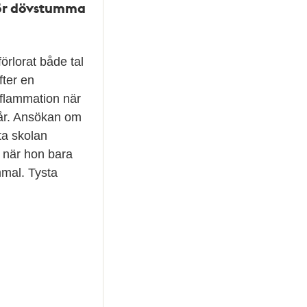
för dövstumma
örlorat både tal
fter en
nflammation när
 år. Ansökan om
ta skolan
 när hon bara
mmal. Tysta