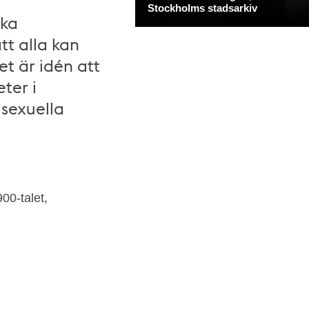
ika
tt alla kan
et är idén att
ter i
 sexuella
00-talet,