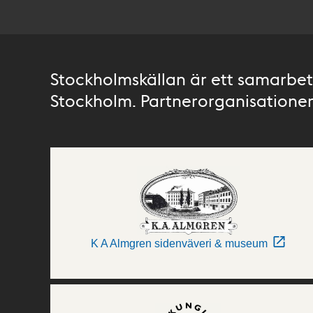
Stockholmskällan är ett samarbete
Stockholm. Partnerorganisationer 
K A Almgren sidenväveri & museum