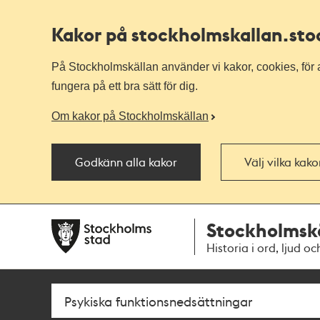
Kakor på stockholmskallan
.st
På Stockholmskällan använder vi kakor, cookies, för a
fungera på ett bra sätt för dig.
Om kakor på Stockholmskällan
Godkänn alla kakor
Välj vilka kak
Till
Till
Stockholmsk
navigationen
huvudinnehållet
Historia i ord, ljud oc
Sök
Fritextsök