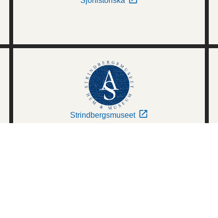
Sjöhistoriska
Strindbergsmuseet