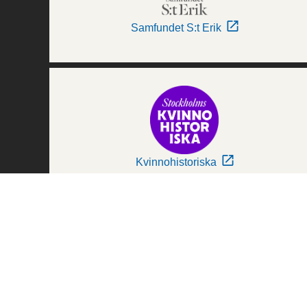
Samfundet S:t Erik
Kvinnohistoriska
Världskulturmuseerna