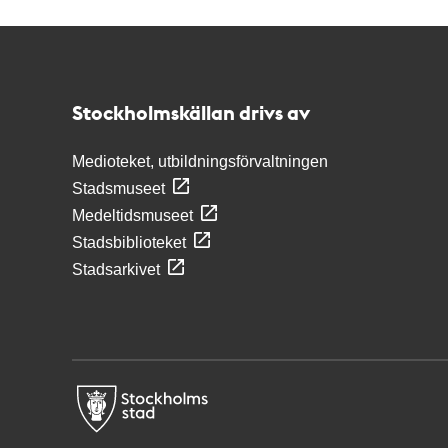
Kontakt
Stockholmskällan
Stockholmskällan drivs av
Medioteket, utbildningsförvaltningen
Stadsmuseet
Medeltidsmuseet
Stadsbiblioteket
Stadsarkivet