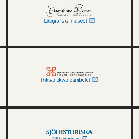
Litografiska museet
Riksantikvarieämbetet