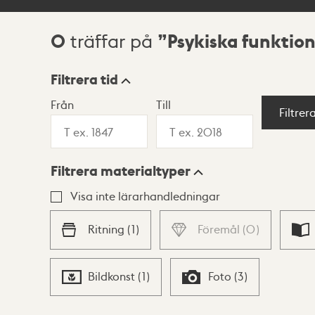
0
Psykiska funktio
träffar på
Sökresultat
Filtrera tid
Från
Till
Visningsläge
Filtrer
Filtrera materialtyper
Lista
Karta
Visa inte lärarhandledningar
Ritning
(
1
)
Föremål
(
0
)
Bildkonst
(
1
)
Foto
(
3
)