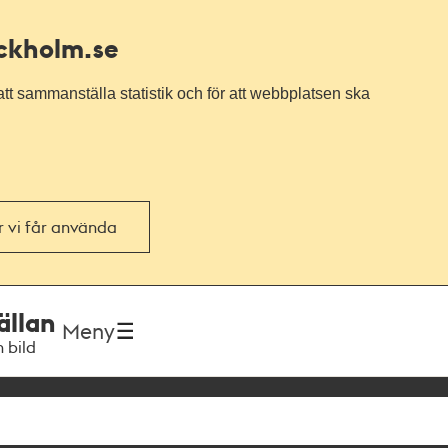
ockholm.se
tt sammanställa statistik och för att webbplatsen ska
or vi får använda
ällan
Meny
h bild