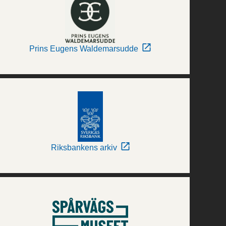
Prins Eugens Waldemarsudde
Riksbankens arkiv