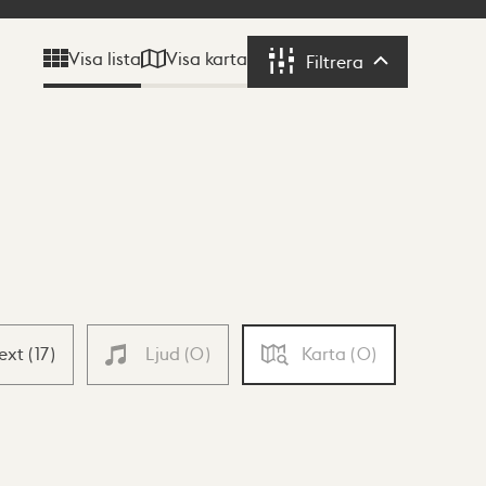
Visa karta
Visa lista
Filtrera
Filtrera
Text
(
17
)
Ljud
(
0
)
Karta
(
0
)