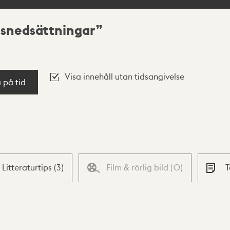
nsnedsättningar
Visa innehåll utan tidsangivelse
a på tid
Litteraturtips
(
3
)
Film & rörlig bild
(
0
)