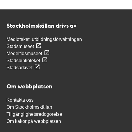
Kontakt
Stockholmskällan
Stockholmskällan drivs av
Medioteket, utbildningsförvaltningen
Stadsmuseet
Medeltidsmuseet
Stadsbiblioteket
Stadsarkivet
Om webbplatsen
Kontakta oss
Om Stockholmskällan
Tillgänglighetsredogörelse
Om kakor på webbplatsen