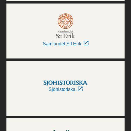
Samfundet S:t Erik
Sjöhistoriska