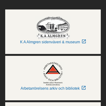
K A Almgren sidenväveri & museum
Arbetarrörelsens arkiv och bibliotek