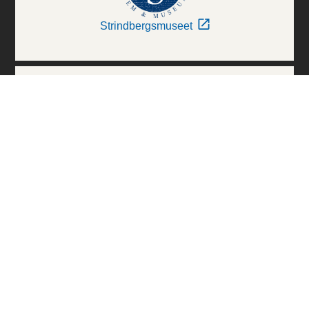
Strindbergsmuseet
Thielska Galleriet
Världskulturmuseerna