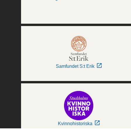
Samfundet S:t Erik
Kvinnohistoriska