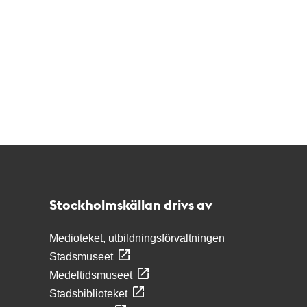
Kontakt
Stockholmskällan
Stockholmskällan drivs av
Medioteket, utbildningsförvaltningen
Stadsmuseet
Medeltidsmuseet
Stadsbiblioteket