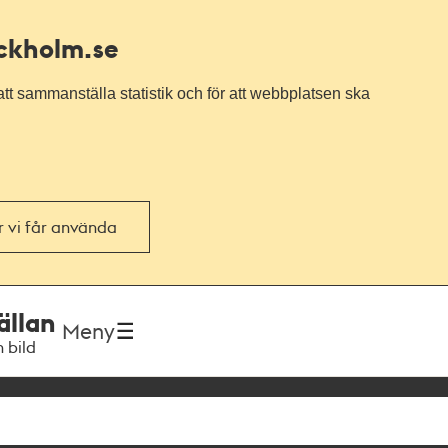
ockholm.se
tt sammanställa statistik och för att webbplatsen ska
or vi får använda
ällan
Meny
h bild