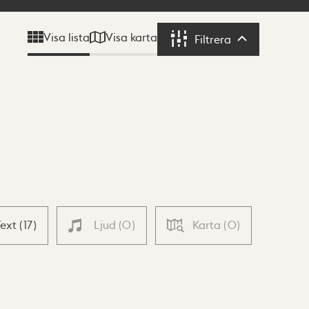
Visa karta
Visa lista
Filtrera
Filtrera
Text
(
17
)
Ljud
(
0
)
Karta
(
0
)