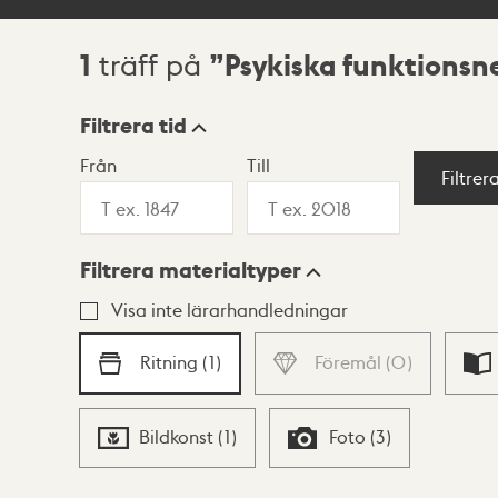
1
Psykiska funktionsn
träff på
Sökresultat
Filtrera tid
Från
Till
Visningsläge
Filtrer
Filtrera materialtyper
Lista
Karta
Visa inte lärarhandledningar
Ritning
(
1
)
Föremål
(
0
)
Bildkonst
(
1
)
Foto
(
3
)