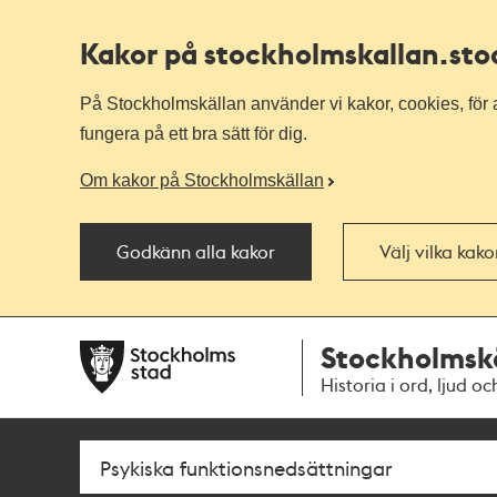
Kakor på stockholmskallan
.st
På Stockholmskällan använder vi kakor, cookies, för a
fungera på ett bra sätt för dig.
Om kakor på Stockholmskällan
Godkänn alla kakor
Välj vilka kak
Till
Till
Stockholmsk
navigationen
huvudinnehållet
Historia i ord, ljud oc
Sök
Fritextsök