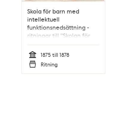
Skola för barn med
intellektuell
funktionsnedsättning -
ritningar till "Skolan för
sinnesslöa barn" 1875-1878
1875 till 1878
Tid
Ritning
Typ