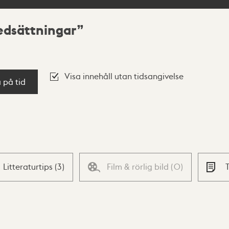
edsättningar
Visa innehåll utan tidsangivelse
a på tid
Litteraturtips
(
3
)
Film & rörlig bild
(
0
)