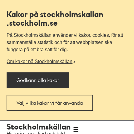
Kakor på stockholmskallan
.stockholm.se
På Stockholmskällan använder vi kakor, cookies, för att
sammanställa statistik och för att webbplatsen ska
fungera på ett bra sätt för dig.
Om kakor på Stockholmskällan
Godkänn alla kakor
Välj vilka kakor vi får använda
Till
Till
Stockholmskällan
navigationen
huvudinnehållet
Historia i ord, ljud och bild