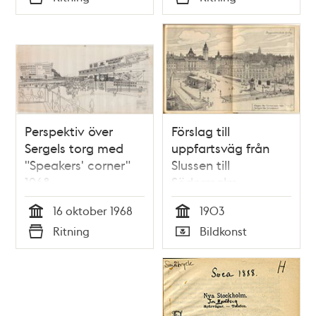
Typ
Typ
Perspektiv över
Förslag till
Sergels torg med
uppfartsväg från
"Speakers' corner"
Slussen till
1968
Södermalm
16 oktober 1968
1903
Tid
Tid
Ritning
Bildkonst
Typ
Typ