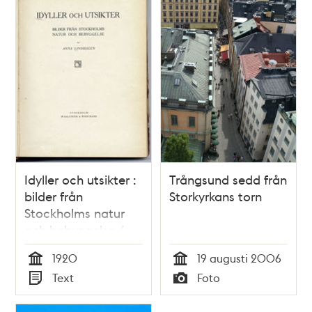
Idyller och utsikter :
Trångsund sedd från
bilder från
Storkyrkans torn
Stockholms natur
och bebyggelse /
Anna Lindhagen
1920
19 augusti 2006
Tid
Tid
Text
Foto
Typ
Typ