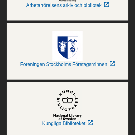
Arbetarrörelsens arkiv och bibliotek
Föreningen Stockholms Företagsminnen
Kungliga Biblioteket