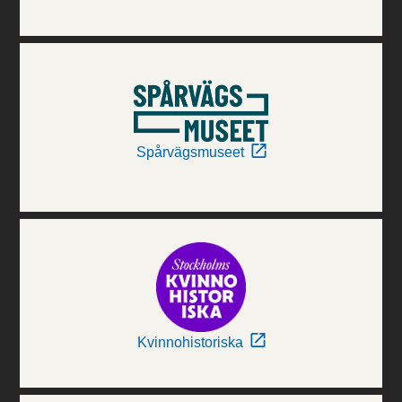
Spårvägsmuseet
Kvinnohistoriska