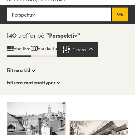
Sök
Fritextsök
Sök
Sökresultat
140
träffar på
Perspektiv
Visa karta
Visa lista
Filtrera
Filtrera
Filtrera tid
Filtrera materialtyper
Visningsläge
Totalt
140
träffar
Lista
Karta