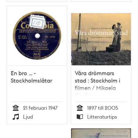
Typ
Typ
En bro ... -
Våra drömmars
Stockholmslåtar
stad : Stockholm i
filmen / Mikaela
Kindblom
21 februari 1947
1897 till 2005
Tid
Tid
Ljud
Litteraturtips
Typ
Typ