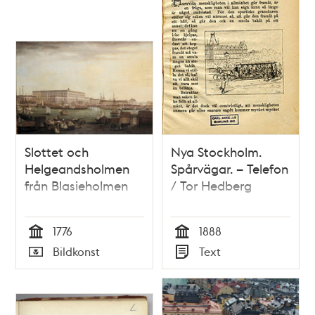
Slottet och
Nya Stockholm.
Helgeandsholmen
Spårvägar. – Telefon
från Blasieholmen
/ Tor Hedberg
1776
1888
Tid
Tid
Bildkonst
Text
Typ
Typ