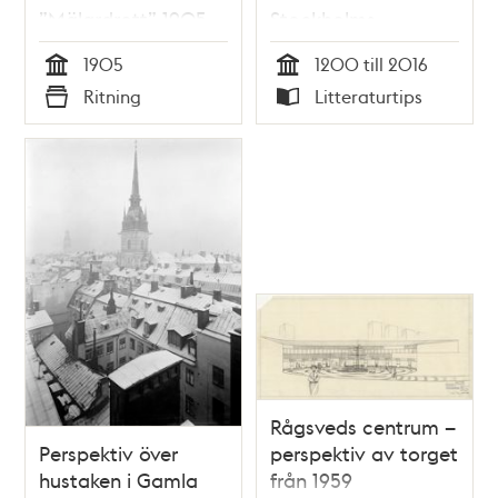
”Mälardrott” 1905,
Stockholms
perspektiv från Norr
stadsmiljö i ett
1905
1200 till 2016
Mälarstrand
internationellt
Tid
Tid
Ritning
Litteraturtips
perspektiv
Typ
Typ
Rågsveds centrum –
Perspektiv över
perspektiv av torget
hustaken i Gamla
från 1959