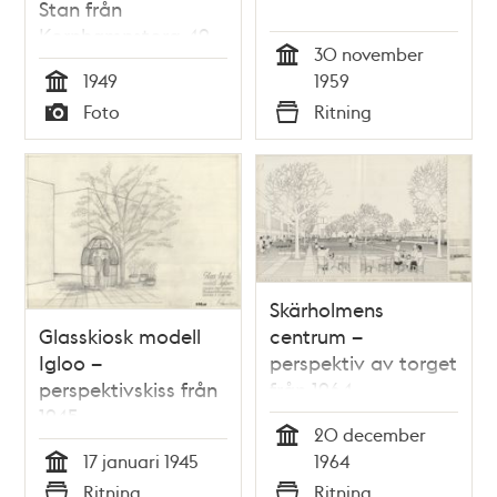
Stan från
Kornhamnstorg 49
30 november
Tid
1949
1959
Tid
Foto
Ritning
Typ
Typ
Skärholmens
Glasskiosk modell
centrum –
Igloo –
perspektiv av torget
perspektivskiss från
från 1964
1945
20 december
Tid
17 januari 1945
1964
Tid
Ritning
Ritning