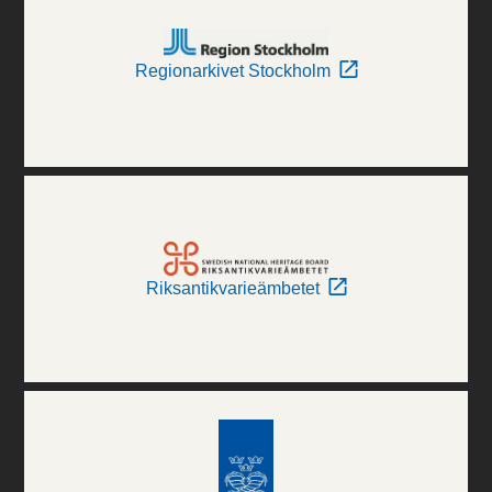
Regionarkivet Stockholm
Riksantikvarieämbetet