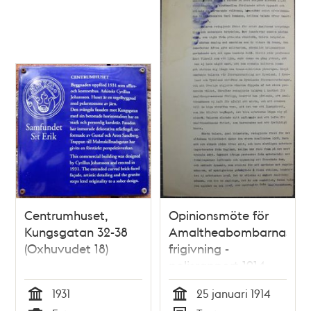
Centrumhuset,
Opinionsmöte för
Kungsgatan 32-38
Amaltheabombarnas
(Oxhuvudet 18)
frigivning -
polisrapport 1914
1931
25 januari 1914
Tid
Tid