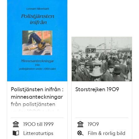
Polistjänsten inifrån :
Storstrejken 1909
minnesanteckningar
från polistjänsten
under 1900-talet /
sammanställd av
1900 till 1999
1909
Lennart Silverbark
Tid
Tid
Litteraturtips
Film & rörlig bild