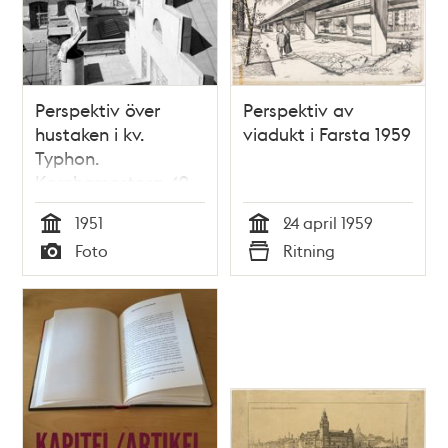
Perspektiv över
Perspektiv av
hustaken i kv.
viadukt i Farsta 1959
Typhon.
Kornhamnstorg 49
t.v
1951
24 april 1959
Tid
Tid
Foto
Ritning
Typ
Typ