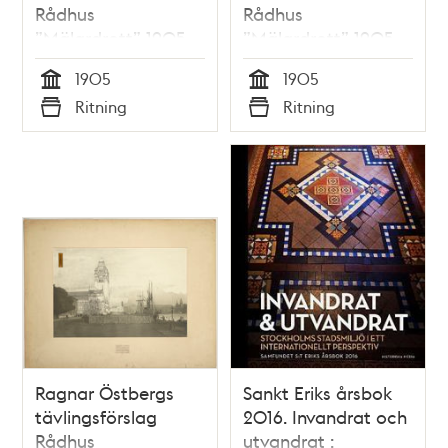
Rådhus
Rådhus
”Mälardrott” 1905,
”Mälardrott” 1905,
perspektiv från
perspektiv från
1905
1905
järnvägsbron
söder
Tid
Tid
Ritning
Ritning
Typ
Typ
Ragnar Östbergs
Sankt Eriks årsbok
tävlingsförslag
2016. Invandrat och
Rådhus
utvandrat :