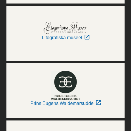
Litografiska museet
Prins Eugens Waldemarsudde