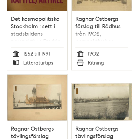
Det kosmopolitiska
Ragnar Östbergs
Stockholm : sett i
förslag till Rådhus
stadsbildens
från 1902,
perspektiv / Fredric
perspektivskiss
Bedoire
1252 till 1991
1902
Tid
Tid
Litteraturtips
Ritning
Typ
Typ
Ragnar Östbergs
Ragnar Östbergs
tävlingsförslag
tävlingsförslag