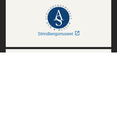
Strindbergsmuseet
Thielska Galleriet