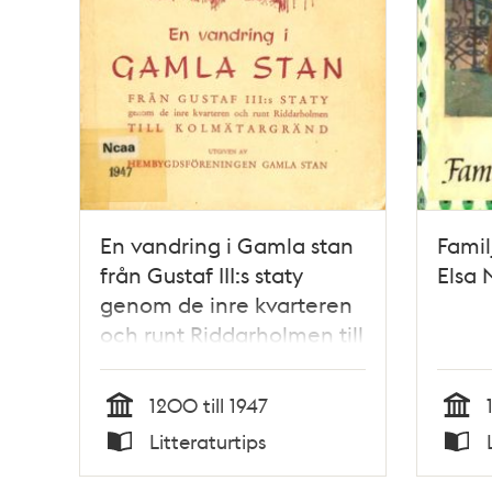
En vandring i Gamla stan
Famil
från Gustaf III:s staty
Elsa
genom de inre kvarteren
och runt Riddarholmen till
Kolmätargränd
1200 till 1947
Tid
Tid
Litteraturtips
Typ
Typ