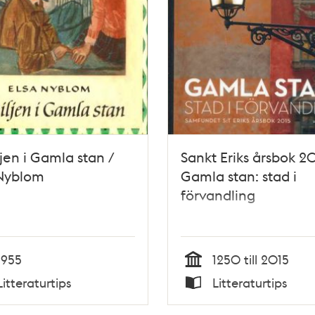
jen i Gamla stan /
Sankt Eriks årsbok 20
 Nyblom
Gamla stan: stad i
förvandling
1955
1250 till 2015
Tid
Litteraturtips
Litteraturtips
Typ