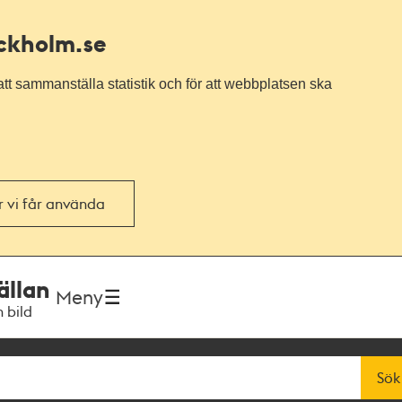
ockholm.se
tt sammanställa statistik och för att webbplatsen ska
or vi får använda
ällan
Meny
h bild
Sök