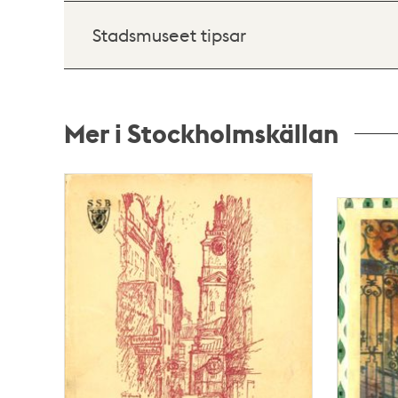
Stadsmuseet tipsar
Mer i Stockholmskällan
Relaterade
poster
och
teman