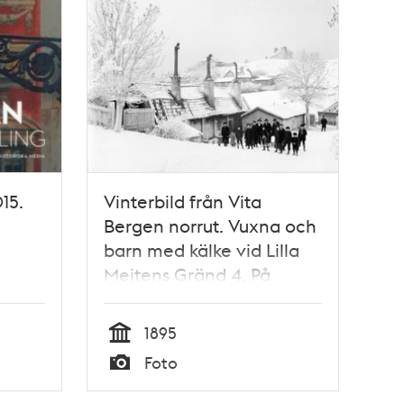
15.
Vinterbild från Vita
Bergen norrut. Vuxna och
barn med kälke vid Lilla
Mejtens Gränd 4. På
berget i fonden byggdes
Sofia kyrka 1903-1906.
1895
Tid
Foto
Typ