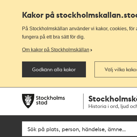
Kakor på stockholmskallan
.st
På Stockholmskällan använder vi kakor, cookies, för a
fungera på ett bra sätt för dig.
Om kakor på Stockholmskällan
Godkänn alla kakor
Välj vilka kak
Till
Till
Stockholmsk
navigationen
huvudinnehållet
Historia i ord, ljud oc
Fritextsök