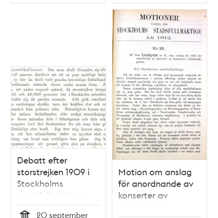
Typ
Typ
boende i lägenheter
om högst 3 rum och
kök -
Stadsfullmäktige
1912
Debatt efter
storstrejken 1909 i
Motion om anslag
Stockholms
för anordnande av
stadsfullmäktige
konserter av
manskörer i
20 september