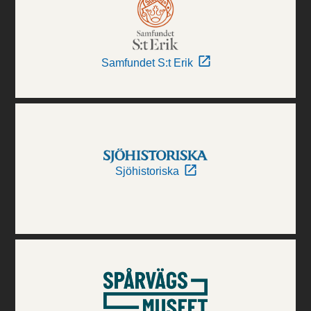
Samfundet S:t Erik
Sjöhistoriska