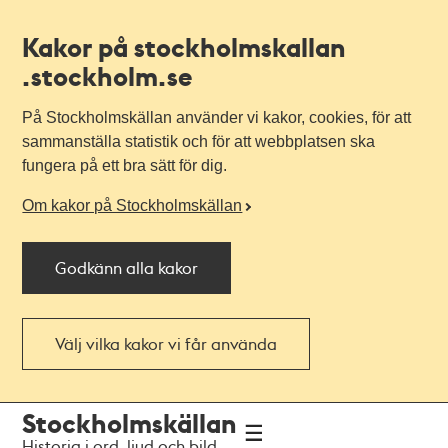
Kakor på stockholmskallan
.stockholm.se
På Stockholmskällan använder vi kakor, cookies, för att
sammanställa statistik och för att webbplatsen ska
fungera på ett bra sätt för dig.
Om kakor på Stockholmskällan
Godkänn alla kakor
Välj vilka kakor vi får använda
Till
Till
Stockholmskällan
navigationen
huvudinnehållet
Historia i ord, ljud och bild