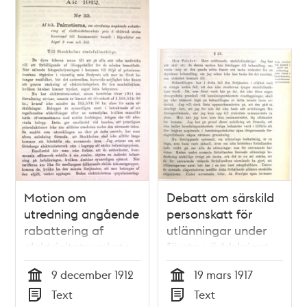
Motion om
Debatt om särskild
utredning angående
personskatt för
rabattering af
utlänningar under
elektricitetsverkets
första världskriget -
pris å elektrisk
stadsfullmäktige
9 december 1912
19 mars 1917
ström levererad till
1917
Tid
Tid
Text
Text
konsumenter