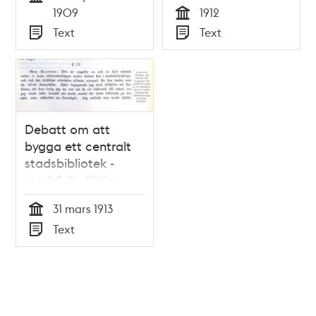
Stockholms parker -
Tid
1909
1912
Stadsfullmäktige
Tid
Text
Text
1912
Typ
Typ
Debatt om att
bygga ett centralt
stadsbibliotek -
stadsfullmäktige
1913
31 mars 1913
Tid
Text
Typ