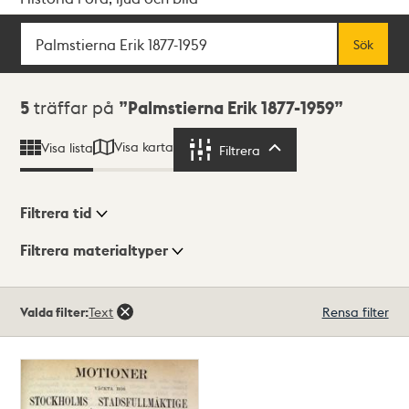
Sök
Fritextsök
Sök
Sökresultat
5
träffar på
Palmstierna Erik 1877-1959
Visa karta
Visa lista
Filtrera
Filtrera
Filtrera tid
Filtrera materialtyper
Visningsläge
Totalt
Valda filter:
Text
Rensa filter
5
träffar
Lista
Karta