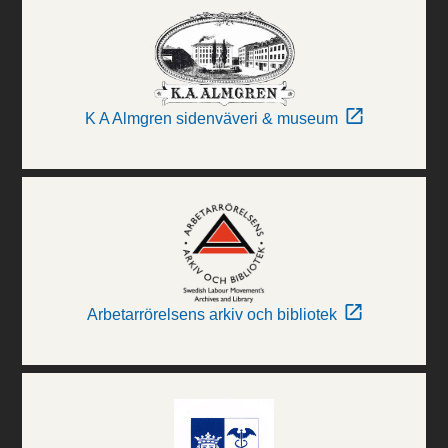
K A Almgren sidenväveri & museum
Arbetarrörelsens arkiv och bibliotek