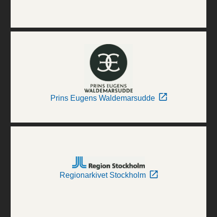
Prins Eugens Waldemarsudde
Regionarkivet Stockholm