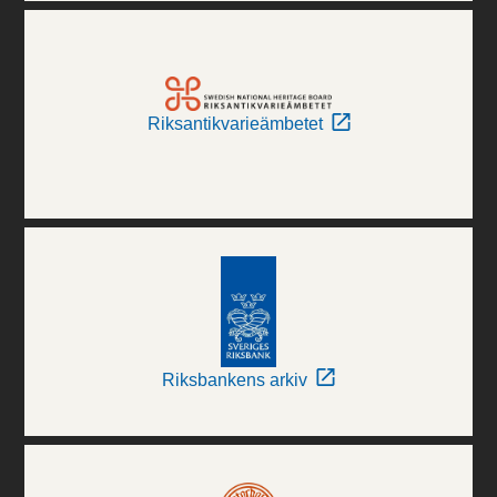
Riksantikvarieämbetet
Riksbankens arkiv