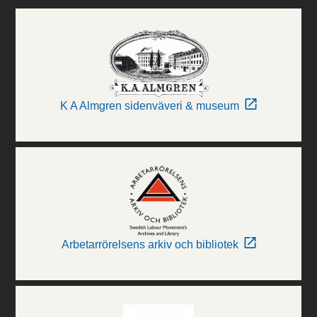
K A Almgren sidenväveri & museum
Arbetarrörelsens arkiv och bibliotek