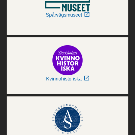
Spårvägsmuseet
Kvinnohistoriska