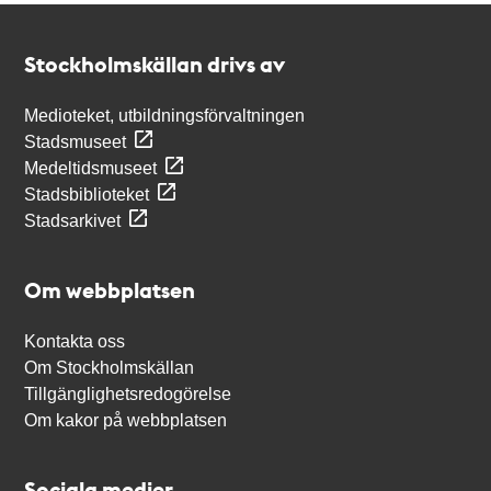
Kontakt
Stockholmskällan
Stockholmskällan drivs av
Medioteket, utbildningsförvaltningen
Stadsmuseet
Medeltidsmuseet
Stadsbiblioteket
Stadsarkivet
Om webbplatsen
Kontakta oss
Om Stockholmskällan
Tillgänglighetsredogörelse
Om kakor på webbplatsen
Sociala medier