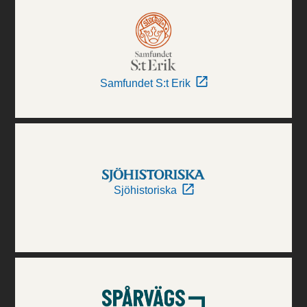
Samfundet S:t Erik
Sjöhistoriska