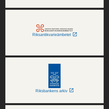
Riksantikvarieämbetet
Riksbankens arkiv