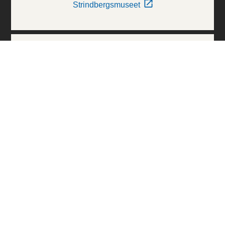
Strindbergsmuseet
Thielska Galleriet
Världskulturmuseerna