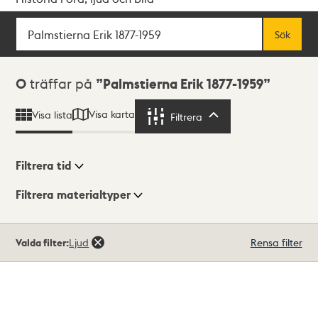
Sök
Fritextsök
Sök
Sökresultat
0
träffar på
Palmstierna Erik 1877-1959
Visa karta
Visa lista
Filtrera
Filtrera
Filtrera tid
Filtrera materialtyper
Visningsläge
Totalt
Valda filter:
Ljud
Rensa filter
0
träffar
Lista
Karta