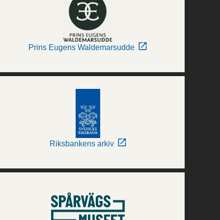
Prins Eugens Waldemarsudde
Riksbankens arkiv