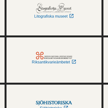
Litografiska museet
Riksantikvarieämbetet