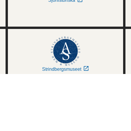
Sjöhistoriska
Strindbergsmuseet