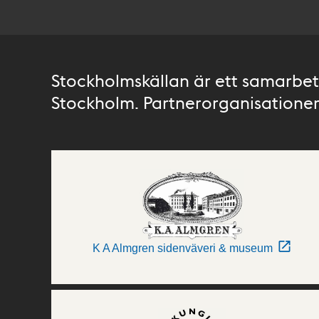
Stockholmskällan är ett samarbete
Stockholm. Partnerorganisationer 
K A Almgren sidenväveri & museum