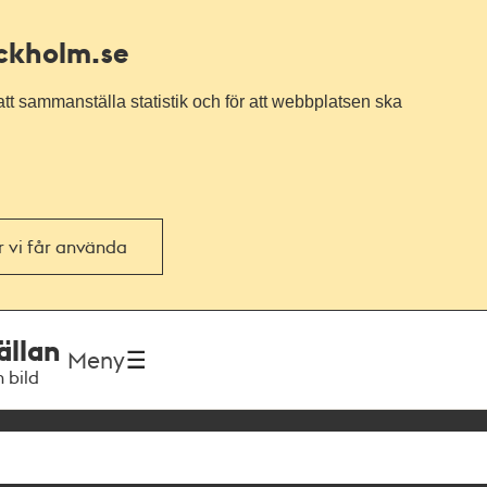
ockholm.se
tt sammanställa statistik och för att webbplatsen ska
or vi får använda
ällan
Meny
h bild