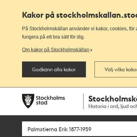
Kakor på stockholmskallan
.st
På Stockholmskällan använder vi kakor, cookies, för a
fungera på ett bra sätt för dig.
Om kakor på Stockholmskällan
Godkänn alla kakor
Välj vilka kak
Till
Till
Stockholmsk
navigationen
huvudinnehållet
Historia i ord, ljud oc
Sök
Fritextsök