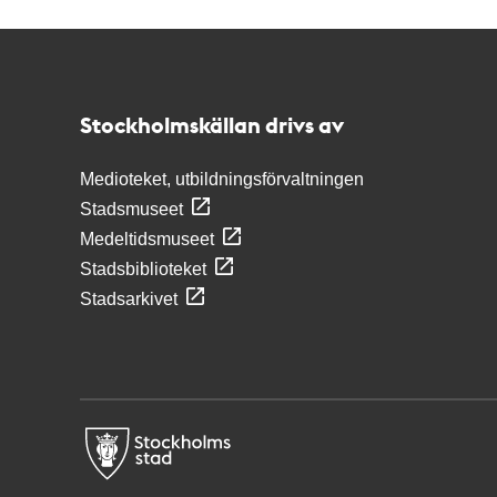
Kontakt
Stockholmskällan
Stockholmskällan drivs av
Medioteket, utbildningsförvaltningen
Stadsmuseet
Medeltidsmuseet
Stadsbiblioteket
Stadsarkivet