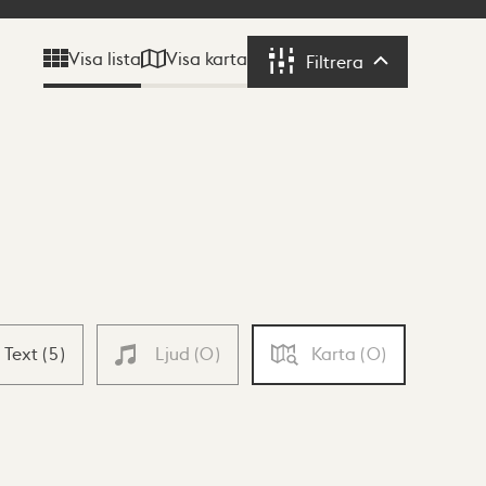
Visa karta
Visa lista
Filtrera
Filtrera
Text
(
5
)
Ljud
(
0
)
Karta
(
0
)