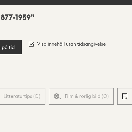
1877-1959
Visa innehåll utan tidsangivelse
a på tid
Litteraturtips
(
0
)
Film & rörlig bild
(
0
)