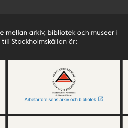
 mellan arkiv, bibliotek och museer i
till Stockholmskällan är:
Arbetarrörelsens arkiv och bibliotek