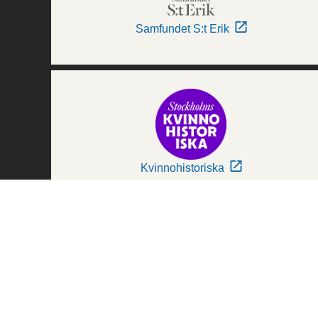
Samfundet S:t Erik
Kvinnohistoriska
Världskulturmuseerna