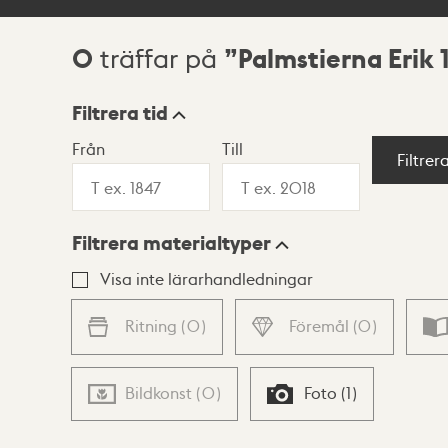
0
Palmstierna Erik 
träffar på
Sökresultat
Filtrera tid
Från
Till
Visningsläge
Filtrer
Filtrera materialtyper
Lista
Karta
Visa inte lärarhandledningar
Ritning
(
0
)
Föremål
(
0
)
Bildkonst
(
0
)
Foto
(
1
)