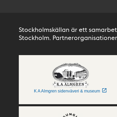
Stockholmskällan är ett samarbete
Stockholm. Partnerorganisationer 
K A Almgren sidenväveri & museum