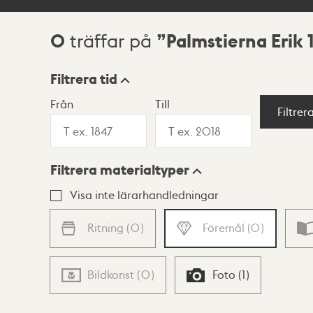
0
Palmstierna Erik 
träffar på
Sökresultat
Filtrera tid
Från
Till
Visningsläge
Filtrer
Filtrera materialtyper
Lista
Karta
Visa inte lärarhandledningar
Ritning
(
0
)
Föremål
(
0
)
Bildkonst
(
0
)
Foto
(
1
)