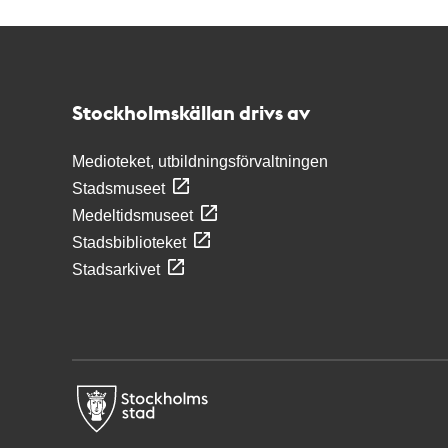
Kontakt
Stockholmskällan
Stockholmskällan drivs av
Medioteket, utbildningsförvaltningen
Stadsmuseet
Medeltidsmuseet
Stadsbiblioteket
Stadsarkivet