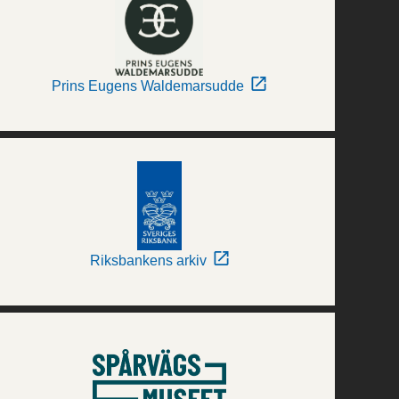
Prins Eugens Waldemarsudde
Riksbankens arkiv