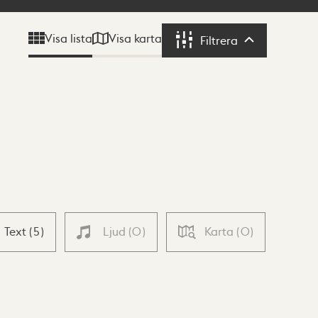
Visa karta
Visa lista
Filtrera
Filtrera
Text
(
5
)
Ljud
(
0
)
Karta
(
0
)