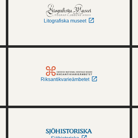
Litografiska museet
Riksantikvarieämbetet