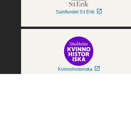
Samfundet S:t Erik
Kvinnohistoriska
Världskulturmuseerna