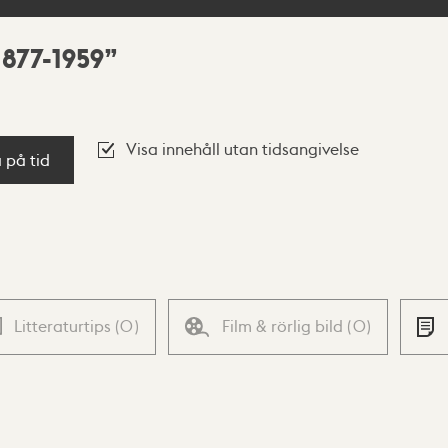
1877-1959
Visa innehåll utan tidsangivelse
a på tid
Litteraturtips
(
0
)
Film & rörlig bild
(
0
)