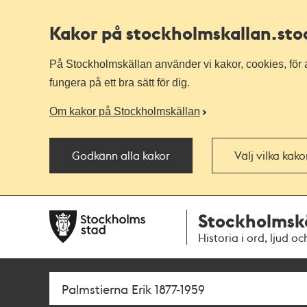
Kakor på stockholmskallan
.st
På Stockholmskällan använder vi kakor, cookies, för a
fungera på ett bra sätt för dig.
Om kakor på Stockholmskällan
Godkänn alla kakor
Välj vilka kak
Till
Till
Stockholmsk
navigationen
huvudinnehållet
Historia i ord, ljud oc
Sök
Fritextsök