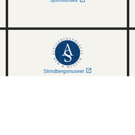
Sjöhistoriska
Strindbergsmuseet