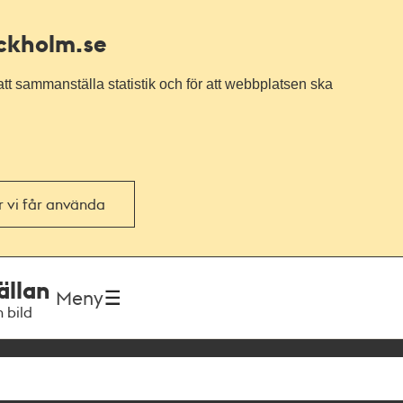
ockholm.se
tt sammanställa statistik och för att webbplatsen ska
or vi får använda
ällan
Meny
h bild