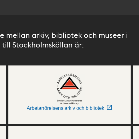
 mellan arkiv, bibliotek och museer i
till Stockholmskällan är:
Arbetarrörelsens arkiv och bibliotek