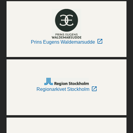
Prins Eugens Waldemarsudde
Regionarkivet Stockholm