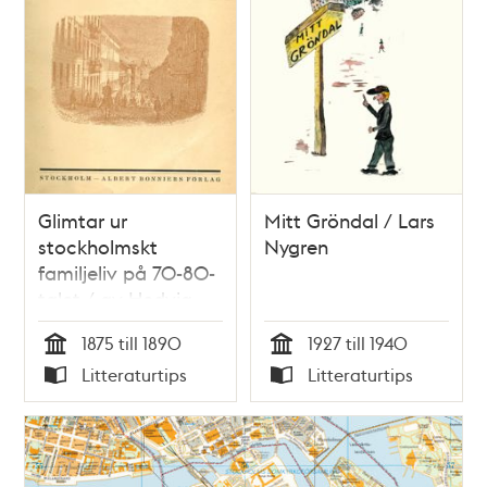
Glimtar ur
Mitt Gröndal / Lars
stockholmskt
Nygren
familjeliv på 70-80-
talet / av Hedvig
Svedenborg
1875 till 1890
1927 till 1940
Tid
Tid
Litteraturtips
Litteraturtips
Typ
Typ