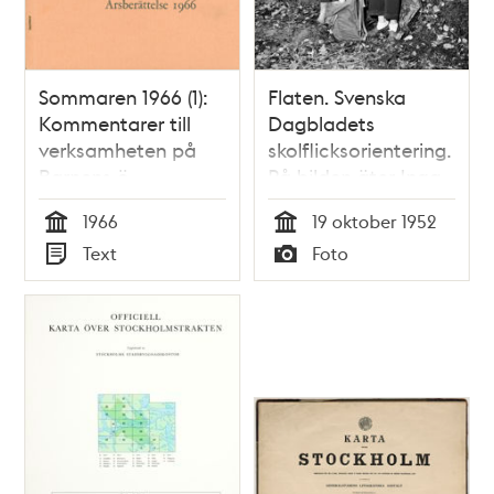
Sommaren 1966 (1):
Flaten. Svenska
Kommentarer till
Dagbladets
verksamheten på
skolflicksorientering.
Barnens ö
På bilden äter Inga-
Britt Wallsten och
1966
19 oktober 1952
Karin Hahn sina
Tid
Tid
Text
Foto
smörgåsar efter
Typ
Typ
tävlingen