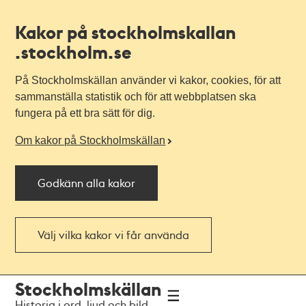
Kakor på stockholmskallan
.stockholm.se
På Stockholmskällan använder vi kakor, cookies, för att
sammanställa statistik och för att webbplatsen ska
fungera på ett bra sätt för dig.
Om kakor på Stockholmskällan
Godkänn alla kakor
Välj vilka kakor vi får använda
Till
Till
Stockholmskällan
navigationen
huvudinnehållet
Historia i ord, ljud och bild