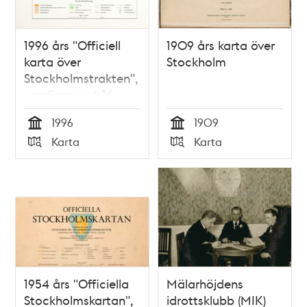
1996 års "Officiell
1909 års karta över
karta över
Stockholm
Stockholmstrakten",
samlingspost 16
blad
1996
1909
Tid
Tid
Karta
Karta
Typ
Typ
1954 års "Officiella
Mälarhöjdens
Stockholmskartan",
idrottsklubb (MIK)