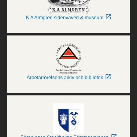
K A Almgren sidenväveri & museum
Arbetarrörelsens arkiv och bibliotek