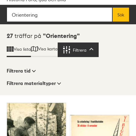
Sök
Fritextsök
Sök
Sökresultat
27
träffar på
Orientering
Visa karta
Visa lista
Filtrera
Filtrera
Filtrera tid
Filtrera materialtyper
Visningsläge
Totalt
27
träffar
Lista
Karta