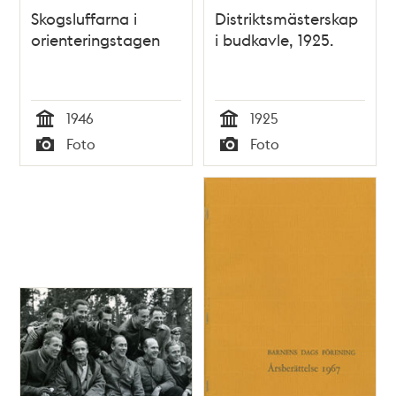
Skogsluffarna i
Distriktsmästerskap
orienteringstagen
i budkavle, 1925.
1946
1925
Tid
Tid
Foto
Foto
Typ
Typ