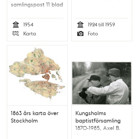
samlingspost 11 blad
1954
1924 till 1959
Tid
Tid
Karta
Foto
Typ
Typ
1863 års karta över
Kungsholms
Stockholm
baptistförsamling
1870-1985, Axel B.
Jonsson