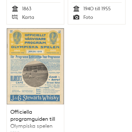
1863
1940 till 1955
Tid
Tid
Karta
Foto
Typ
Typ
Officiella
programguiden till
Olympiska spelen