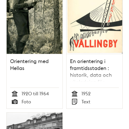
Orientering med
En orientering i
Hellas
framtidsstaden :
historik, data och
vägledning för
besökande :
1920 till 1964
1952
Vällingbyutställningen
Tid
Tid
Foto
Text
pågår 26 okt.-9 nov.
Typ
Typ
1952