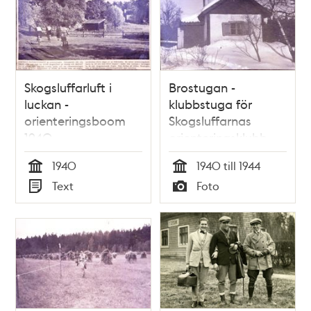
Skogsluffarluft i
Brostugan -
luckan -
klubbstuga för
orienteringsboom
Skogsluffarnas
1940
orienteringsklubb
1940
1940 till 1944
Tid
Tid
Text
Foto
Typ
Typ