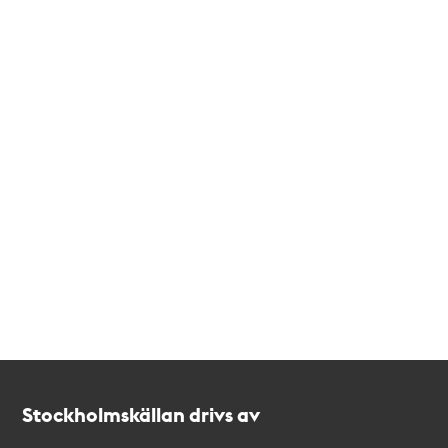
Kontakt
Stockholmskällan
Stockholmskällan drivs av