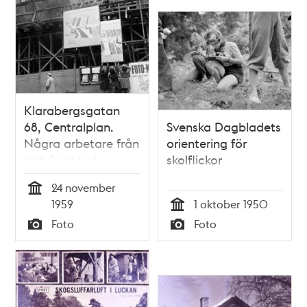
Klarabergsgatan
68, Centralplan.
Svenska Dagbladets
Några arbetare från
orientering för
gatukontoret
skolflickor
hänger upp en
24 november
orienteringsskylt
Tid
1959
1 oktober 1950
som informerar om
Tid
Foto
Foto
Klarabergsleden
Typ
Typ