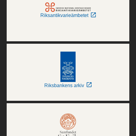
Riksantikvarieämbetet
Riksbankens arkiv