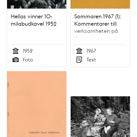
Hellas vinner 10-
Sommaren 1967 (1):
milabudkavel 1952
Kommentarer till
verksamheten på
Barnens ö
1952
1967
Tid
Tid
Foto
Text
Typ
Typ