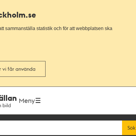
ockholm.se
tt sammanställa statistik och för att webbplatsen ska
or vi får använda
ällan
Meny
h bild
Sök