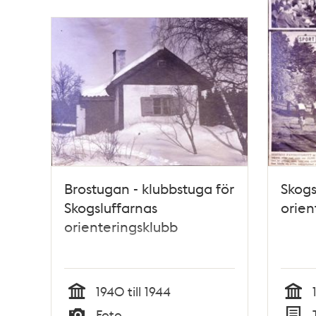
poster
och
teman
Brostugan - klubbstuga för
Skogsl
Skogsluffarnas
orie
orienteringsklubb
1940 till 1944
Tid
Tid
Foto