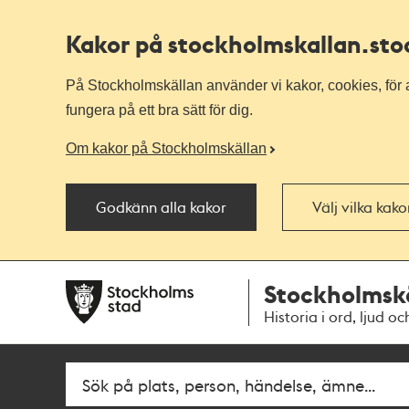
Kakor på stockholmskallan
.st
På Stockholmskällan använder vi kakor, cookies, för a
fungera på ett bra sätt för dig.
Om kakor på Stockholmskällan
Godkänn alla kakor
Välj vilka kak
Till
Till
Stockholmsk
navigationen
huvudinnehållet
Historia i ord, ljud oc
Fritextsök