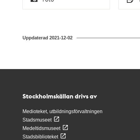
Typ
Typ
Uppdaterad
2021-12-02
Kontakt
Stockholmskällan
Stockholmskällan drivs av
Medioteket, utbildningsförvaltningen
Stadsmuseet
Medeltidsmuseet
Stadsbiblioteket