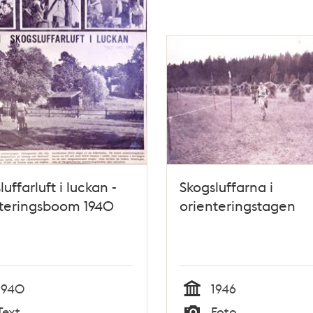
uffarluft i luckan -
Skogsluffarna i
nteringsboom 1940
orienteringstagen
1940
1946
Tid
Text
Foto