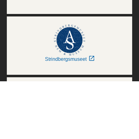
Strindbergsmuseet
Thielska Galleriet