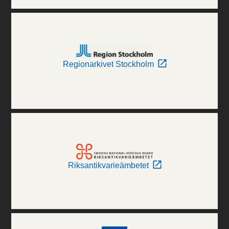
Regionarkivet Stockholm
Riksantikvarieämbetet