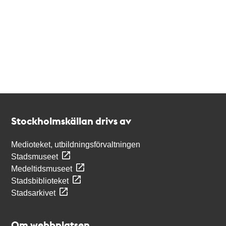
Kontakt
Stockholmskällan
Stockholmskällan drivs av
Medioteket, utbildningsförvaltningen
Stadsmuseet
Medeltidsmuseet
Stadsbiblioteket
Stadsarkivet
Om webbplatsen