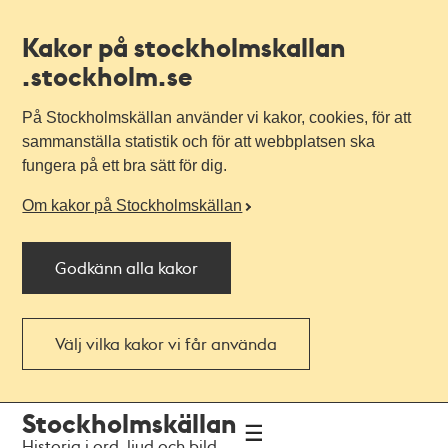
Kakor på stockholmskallan
.stockholm.se
På Stockholmskällan använder vi kakor, cookies, för att
sammanställa statistik och för att webbplatsen ska
fungera på ett bra sätt för dig.
Om kakor på Stockholmskällan
Godkänn alla kakor
Välj vilka kakor vi får använda
Till
Till
Stockholmskällan
navigationen
huvudinnehållet
Historia i ord, ljud och bild