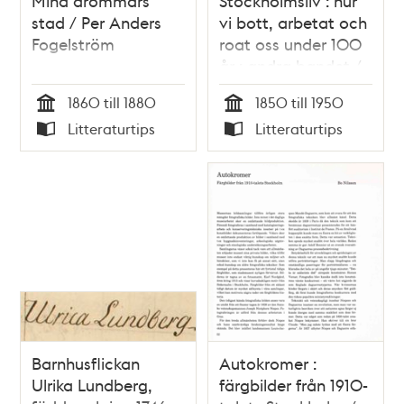
Mina drömmars
Stockholmsliv : hur
stad / Per Anders
vi bott, arbetat och
Fogelström
roat oss under 100
år : andra bandet /
Staffan Tjerneld
1860 till 1880
1850 till 1950
Tid
Tid
Litteraturtips
Litteraturtips
Typ
Typ
Barnhusflickan
Autokromer :
Ulrika Lundberg,
färgbilder från 1910-