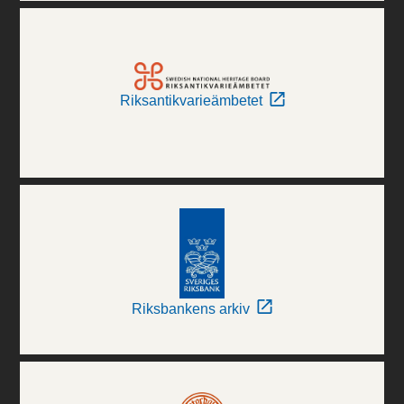
Riksantikvarieämbetet
Riksbankens arkiv