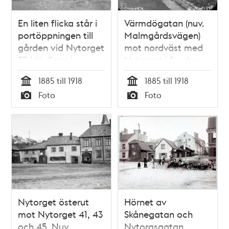
En liten flicka står i
Värmdögatan (nuv.
portöppningen till
Malmgårdsvägen)
gården vid Nytorget
mot nordväst med
37. Här finns L.
Nytorget i fonden.
Janssons hovslageri
T.h. ligger
1885 till 1918
1885 till 1918
och smidesverkstad.
Värmdögatan 49
Tid
Tid
Foto
Foto
Nuv. Nytorget 3
och 47, nuv.
Typ
Typ
Nytorget 9
Nytorget österut
Hörnet av
mot Nytorget 41, 43
Skånegatan och
och 45. Nuv.
Nytorgsgatan