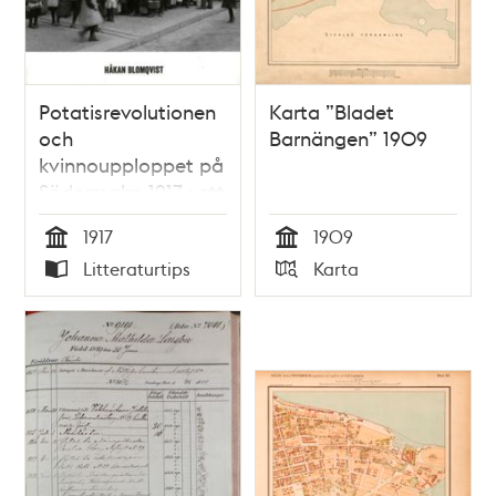
Potatisrevolutionen
Karta ”Bladet
och
Barnängen” 1909
kvinnoupploppet på
Södermalm 1917 : ett
historiskt reportage
1917
1909
om hunger och
Tid
Tid
Litteraturtips
Karta
demokrati / Håkan
Typ
Typ
Blomqvist