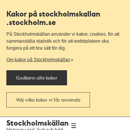
Kakor på stockholmskallan
.stockholm.se
På Stockholmskällan använder vi kakor, cookies, för att
sammanställa statistik och för att webbplatsen ska
fungera på ett bra sätt för dig.
Om kakor på Stockholmskällan
Godkänn alla kakor
Välj vilka kakor vi får använda
Till
Till
Stockholmskällan
navigationen
huvudinnehållet
Historia i ord, ljud och bild