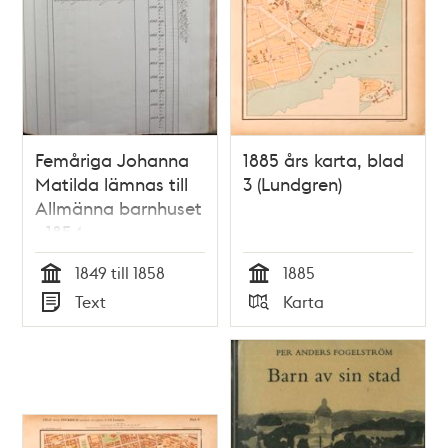
Femåriga Johanna
1885 års karta, blad
Matilda lämnas till
3 (Lundgren)
Allmänna barnhuset
- 1854
1849 till 1858
1885
Tid
Tid
Text
Karta
Typ
Typ