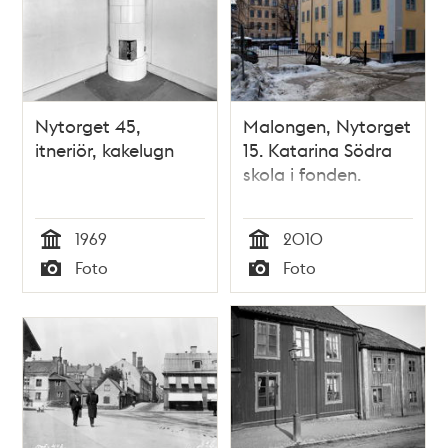
Nytorget 45,
Malongen, Nytorget
itneriör, kakelugn
15. Katarina Södra
skola i fonden.
1969
2010
Tid
Tid
Foto
Foto
Typ
Typ