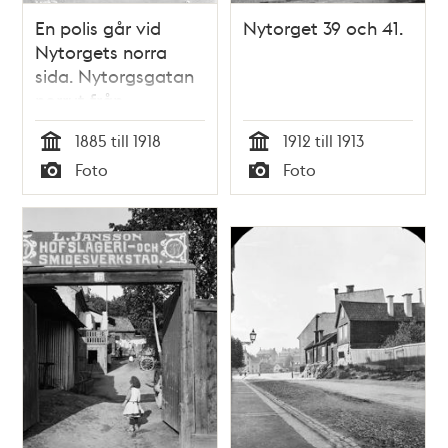
En polis går vid
Nytorget 39 och 41.
Nytorgets norra
sida. Nytorgsgatan
norrut från
Skånegatan
1885 till 1918
1912 till 1913
Tid
Tid
Foto
Foto
Typ
Typ