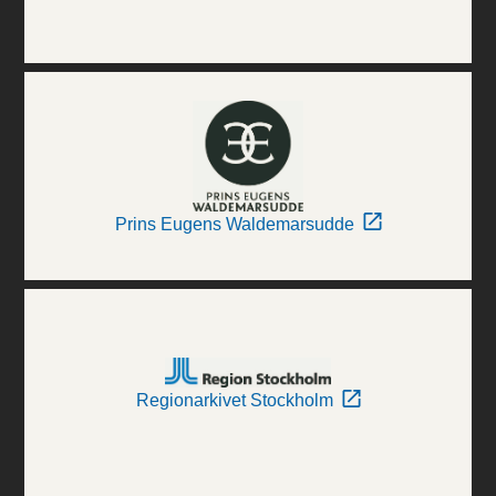
Prins Eugens Waldemarsudde
Regionarkivet Stockholm