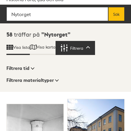
Sök
Fritextsök
Sök
Sökresultat
58
träffar på
Nytorget
Visa karta
Visa lista
Filtrera
Filtrera
Filtrera tid
Filtrera materialtyper
Visningsläge
Totalt
58
träffar
Lista
Karta