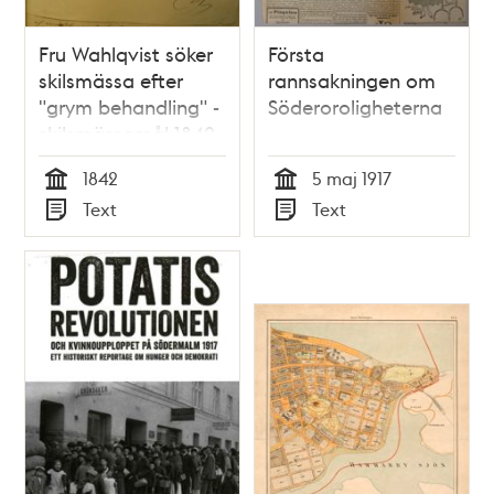
Fru Wahlqvist söker
Första
skilsmässa efter
rannsakningen om
"grym behandling" -
Söderoroligheterna
skilsmässomål 1842
1842
5 maj 1917
Tid
Tid
Text
Text
Typ
Typ