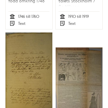
född omkring 1746
talets Stockholm /
Bo Nilsson
1746 till 1760
1910 till 1919
Tid
Tid
Text
Text
Typ
Typ