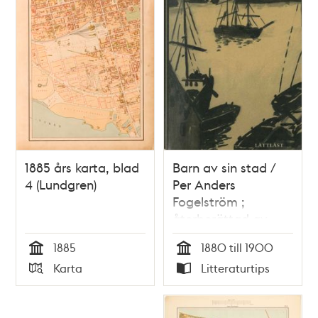
1885 års karta, blad
Barn av sin stad /
4 (Lundgren)
Per Anders
Fogelström ;
återberättad av
Johan Werkmäster ;
1885
1880 till 1900
bilder av Kalle
Tid
Tid
Karta
Litteraturtips
Berggren
Typ
Typ