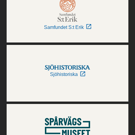
Samfundet S:t Erik
Sjöhistoriska