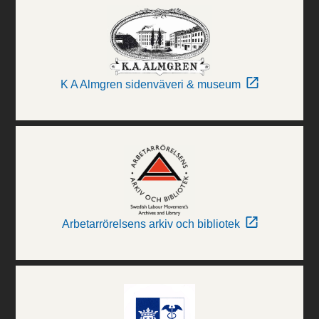
K A Almgren sidenväveri & museum
Arbetarrörelsens arkiv och bibliotek