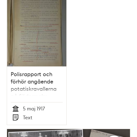
Polisrapport och
förhör angående
potatiskravallerna
på Södermalm
5 maj 1917
Tid
Text
Typ