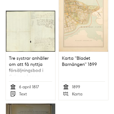
Tre systrar anhåller
Karta "Bladet
om att få nyttja
Barnängen" 1899
försäljningsbod i
Gröna gången
6 april 1817
1899
Tid
Tid
Text
Karta
Typ
Typ