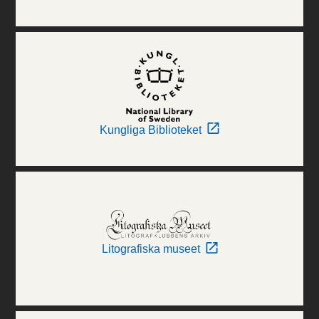
Kungliga Biblioteket
Litografiska museet