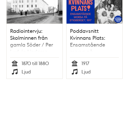
Radiointervju:
Poddavsnitt
Skolminnen från
Kvinnans Plats:
gamla Söder / Per
Ensamstående
Ludvig Lindgren
morsa på
Stigberget, 1917
1870 till 1880
1917
Tid
Tid
Ljud
Ljud
Typ
Typ