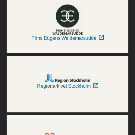
Prins Eugens Waldemarsudde
Regionarkivet Stockholm