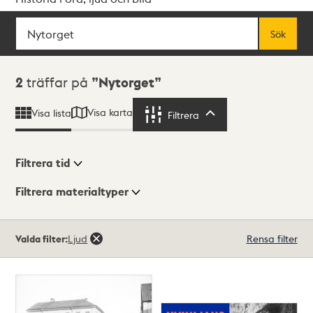
Sök
Fritextsök
Sök
Sökresultat
2
träffar på
Nytorget
Visa karta
Visa lista
Filtrera
Filtrera
Filtrera tid
Filtrera materialtyper
Visningsläge
Totalt
Valda filter:
Ljud
Rensa filter
2
träffar
Lista
Karta