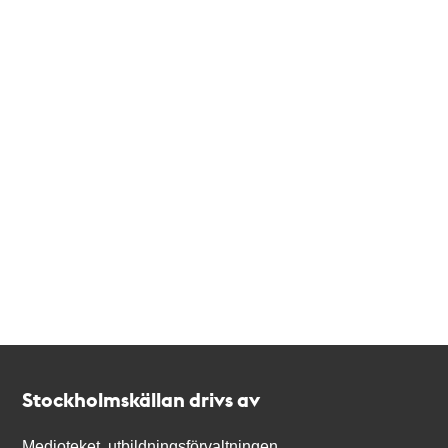
Kontakt
Stockholmskällan
Stockholmskällan drivs av
Medioteket, utbildningsförvaltningen