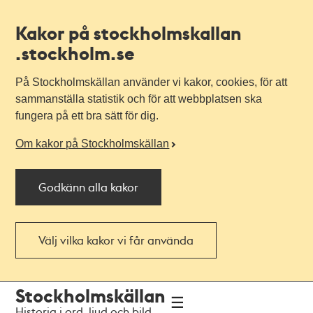
Kakor på stockholmskallan
.stockholm.se
På Stockholmskällan använder vi kakor, cookies, för att
sammanställa statistik och för att webbplatsen ska
fungera på ett bra sätt för dig.
Om kakor på Stockholmskällan
Godkänn alla kakor
Välj vilka kakor vi får använda
Till
Till
Stockholmskällan
navigationen
huvudinnehållet
Historia i ord, ljud och bild