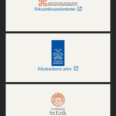
Riksantikvarieämbetet
Riksbankens arkiv