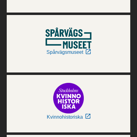
Spårvägsmuseet
Kvinnohistoriska