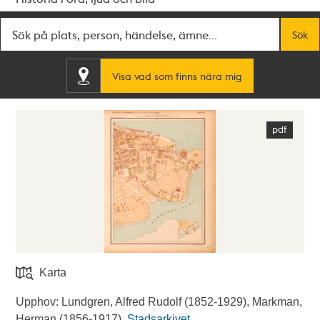
Fritextsök
Sök
Visa vad som finns nära mig
Karta
Upphov: Lundgren, Alfred Rudolf (1852-1929), Markman,
Herman (1856-1917).
Stadsarkivet