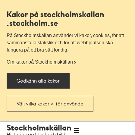
Kakor på stockholmskallan
.stockholm.se
På Stockholmskällan använder vi kakor, cookies, för att
sammanställa statistik och för att webbplatsen ska
fungera på ett bra sätt för dig.
Om kakor på Stockholmskällan
Godkänn alla kakor
Välj vilka kakor vi får använda
Till
Till
Stockholmskällan
navigationen
huvudinnehållet
Historia i ord, ljud och bild