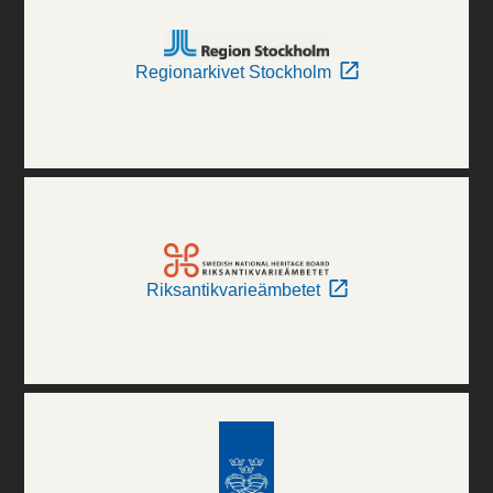
Regionarkivet Stockholm
Riksantikvarieämbetet