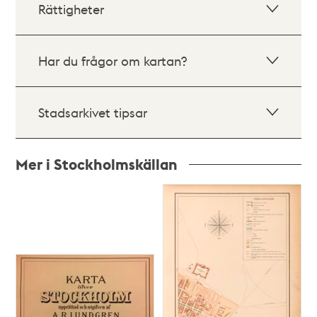
Rättigheter
Har du frågor om kartan?
Stadsarkivet tipsar
Mer i Stockholmskällan
Relaterade
poster
och
teman