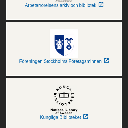
Arbetarrörelsens arkiv och bibliotek
Föreningen Stockholms Företagsminnen
Kungliga Biblioteket