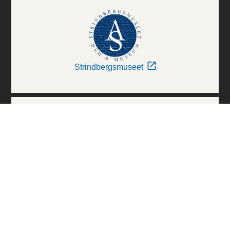
Strindbergsmuseet
Thielska Galleriet