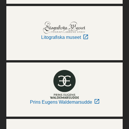
Litografiska museet
Prins Eugens Waldemarsudde