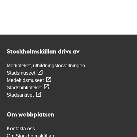
Kontakt
Stockholmskällan
Stockholmskällan drivs av
Medioteket, utbildningsförvaltningen
Stadsmuseet
Medeltidsmuseet
Stadsbiblioteket
Stadsarkivet
Om webbplatsen
Kontakta oss
Om Stockholmskällan