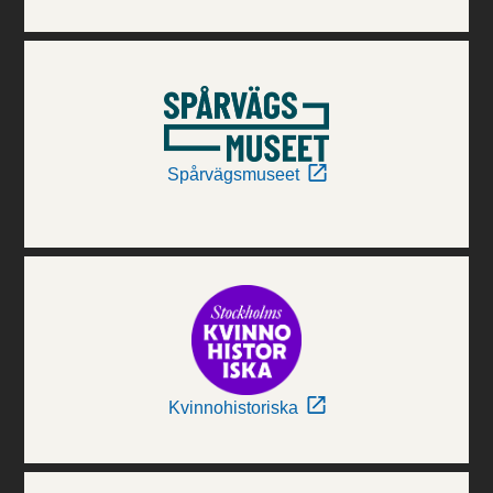
Spårvägsmuseet
Kvinnohistoriska