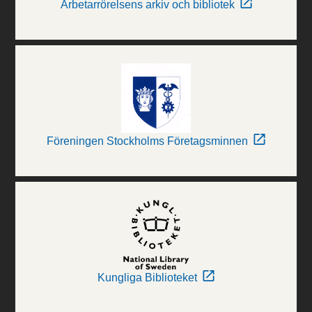
Arbetarrörelsens arkiv och bibliotek
Föreningen Stockholms Företagsminnen
Kungliga Biblioteket