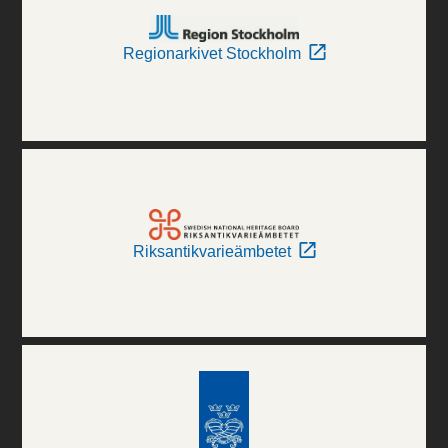
Regionarkivet Stockholm
Riksantikvarieämbetet