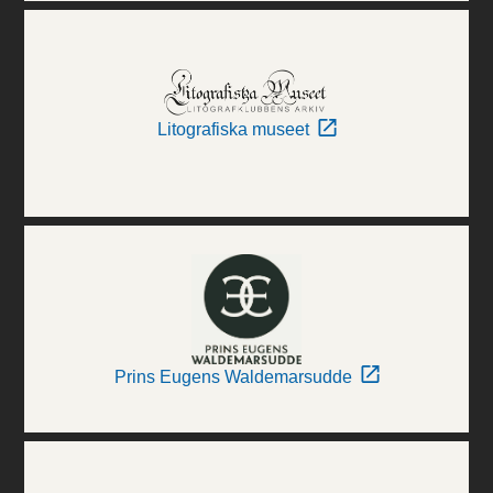
Litografiska museet
Prins Eugens Waldemarsudde