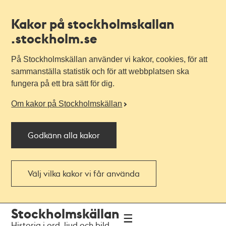
Kakor på stockholmskallan
.stockholm.se
På Stockholmskällan använder vi kakor, cookies, för att
sammanställa statistik och för att webbplatsen ska
fungera på ett bra sätt för dig.
Om kakor på Stockholmskällan
Godkänn alla kakor
Välj vilka kakor vi får använda
Till
Till
Stockholmskällan
navigationen
huvudinnehållet
Historia i ord, ljud och bild