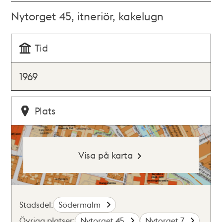
Nytorget 45, itneriör, kakelugn
Tid
1969
Plats
Visa på karta
Stadsdel:
Södermalm
Övriga platser:
Nytorget 45
Nytorget 7