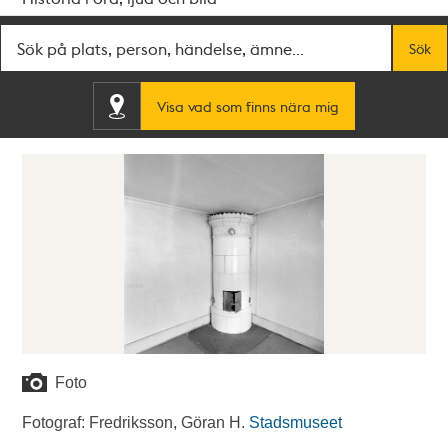
Fritextsök
Sök
Visa vad som finns nära mig
Foto
Fotograf: Fredriksson, Göran H.
Stadsmuseet