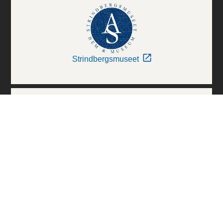
Strindbergsmuseet
Thielska Galleriet