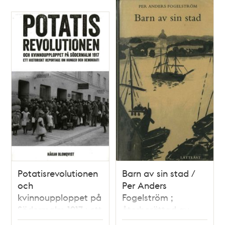
Potatisrevolutionen
Barn av sin stad /
och
Per Anders
kvinnoupploppet på
Fogelström ;
Södermalm 1917 : ett
återberättad av
historiskt reportage
Johan Werkmäster ;