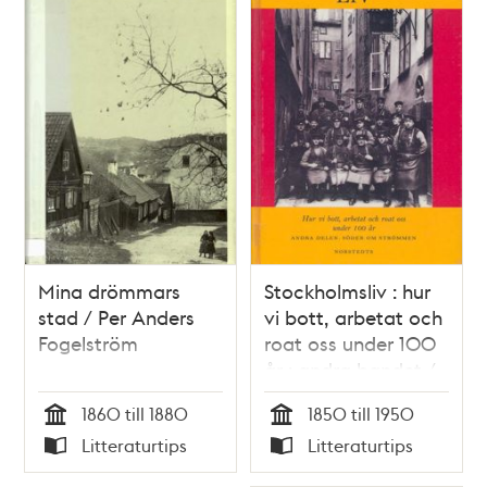
Mina drömmars
Stockholmsliv : hur
stad / Per Anders
vi bott, arbetat och
Fogelström
roat oss under 100
år : andra bandet /
Staffan Tjerneld
1860 till 1880
1850 till 1950
Tid
Tid
Litteraturtips
Litteraturtips
Typ
Typ