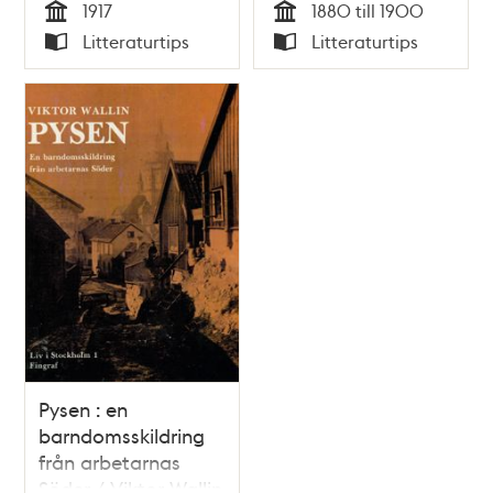
1917
1880 till 1900
om hunger och
bilder av Kalle
Tid
Tid
Litteraturtips
Litteraturtips
demokrati / Håkan
Berggren
Typ
Typ
Blomqvist
Pysen : en
barndomsskildring
från arbetarnas
Söder / Viktor Wallin