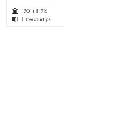
1901 till 1916
Tid
Litteraturtips
Typ