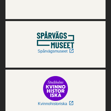
Spårvägsmuseet
Kvinnohistoriska