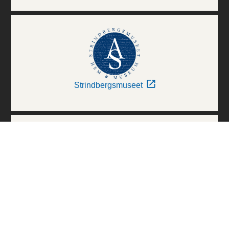
Strindbergsmuseet
Thielska Galleriet