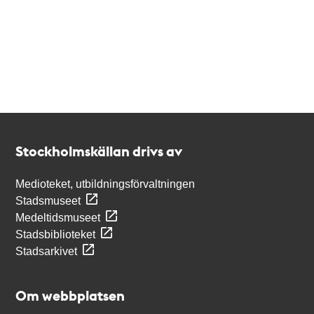
Kontakt
Stockholmskällan
Stockholmskällan drivs av
Medioteket, utbildningsförvaltningen
Stadsmuseet
Medeltidsmuseet
Stadsbiblioteket
Stadsarkivet
Om webbplatsen