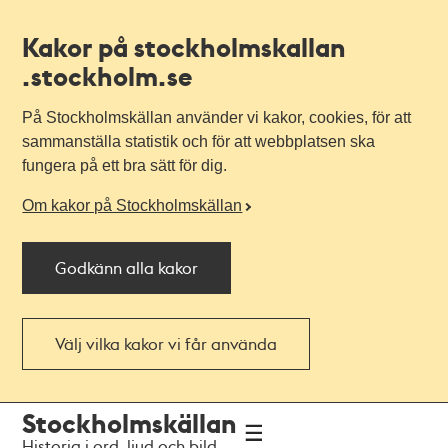
Kakor på stockholmskallan
.stockholm.se
På Stockholmskällan använder vi kakor, cookies, för att
sammanställa statistik och för att webbplatsen ska
fungera på ett bra sätt för dig.
Om kakor på Stockholmskällan
Godkänn alla kakor
Välj vilka kakor vi får använda
Till
Till
Stockholmskällan
navigationen
huvudinnehållet
Historia i ord, ljud och bild