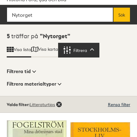
Sök
Fritextsök
Sök
Sökresultat
5
träffar på
Nytorget
Visa karta
Visa lista
Filtrera
Filtrera
Filtrera tid
Filtrera materialtyper
Visningsläge
Totalt
Valda filter:
Litteraturtips
Rensa filter
5
träffar
Lista
Karta