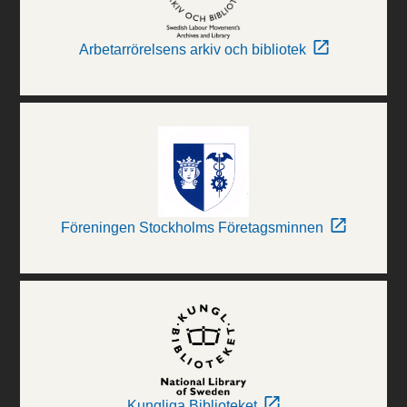
Arbetarrörelsens arkiv och bibliotek
Föreningen Stockholms Företagsminnen
Kungliga Biblioteket