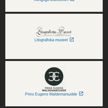
Litografiska museet
Prins Eugens Waldemarsudde