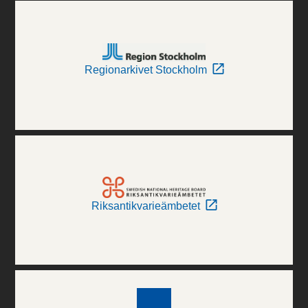
Regionarkivet Stockholm
Riksantikvarieämbetet