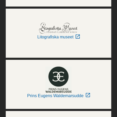
Litografiska museet
Prins Eugens Waldemarsudde