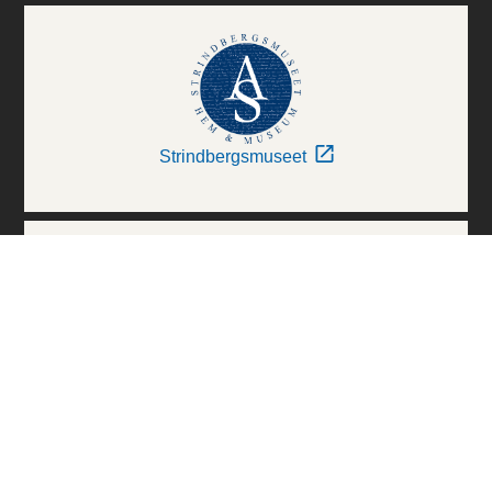
Strindbergsmuseet
Thielska Galleriet