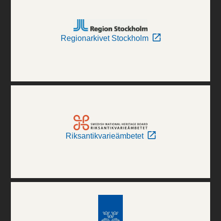
Regionarkivet Stockholm
Riksantikvarieämbetet