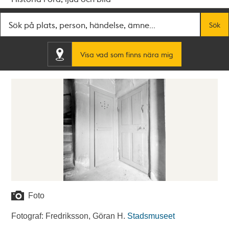
Fritextsök
Sök
Visa vad som finns nära mig
Foto
Fotograf: Fredriksson, Göran H.
Stadsmuseet