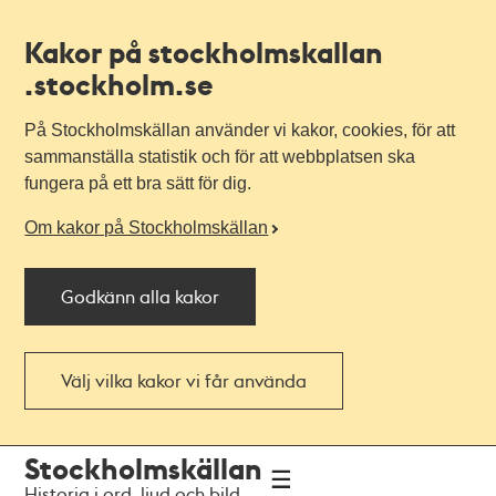
Kakor på stockholmskallan
.stockholm.se
På Stockholmskällan använder vi kakor, cookies, för att
sammanställa statistik och för att webbplatsen ska
fungera på ett bra sätt för dig.
Om kakor på Stockholmskällan
Godkänn alla kakor
Välj vilka kakor vi får använda
Till
Till
Stockholmskällan
navigationen
huvudinnehållet
Historia i ord, ljud och bild