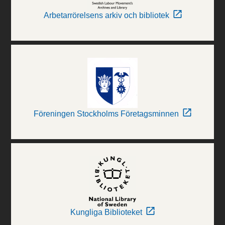
Arbetarrörelsens arkiv och bibliotek
Föreningen Stockholms Företagsminnen
Kungliga Biblioteket