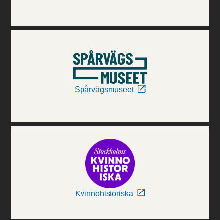
Spårvägsmuseet
Kvinnohistoriska