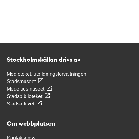
Kontakt
Stockholmskällan
Stockholmskällan drivs av
Medioteket, utbildningsförvaltningen
Stadsmuseet
Medeltidsmuseet
Stadsbiblioteket
Stadsarkivet
Om webbplatsen
Kontakta oss