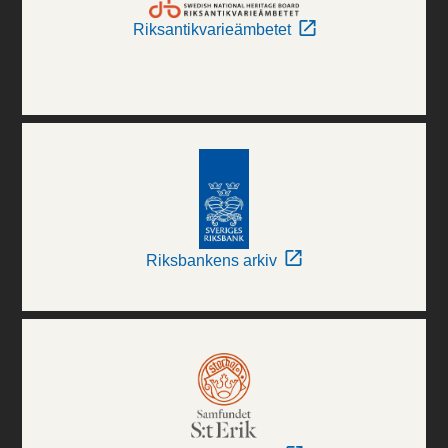
Riksantikvarieämbetet
Riksbankens arkiv