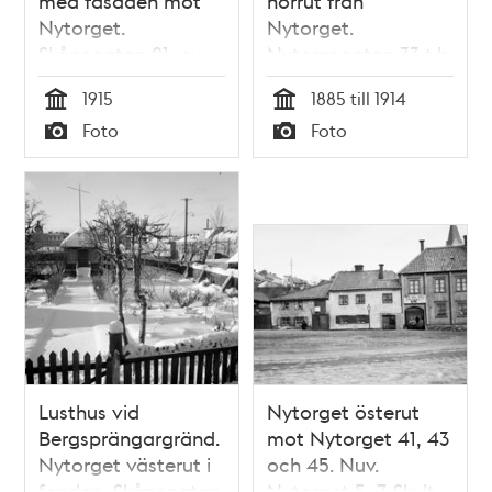
med fasaden mot
norrut från
Nytorget.
Nytorget.
Skånegatan 21, nu
Nytorgsgatan 33 t.h.
79
Bondegatan 25 i
1915
1885 till 1914
fonden
Tid
Tid
Foto
Foto
Typ
Typ
Lusthus vid
Nytorget österut
Bergsprängargränd.
mot Nytorget 41, 43
Nytorget västerut i
och 45. Nuv.
fonden, Skånegatan
Nytorget 5 -7. Skylt