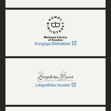
Kungliga Biblioteket
Litografiska museet