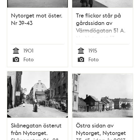
Nytorget mot öster.
Tre flickor står på
Nr 39-43
gårdssidan av
Värmdögatan 51 A.
Nu Nytorget 13
1901
1915
Tid
Tid
Foto
Foto
Typ
Typ
Skånegatan österut
Östra sidan av
från Nytorget.
Nytorget, Nytorget