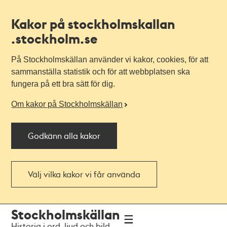
Kakor på stockholmskallan
.stockholm.se
På Stockholmskällan använder vi kakor, cookies, för att
sammanställa statistik och för att webbplatsen ska
fungera på ett bra sätt för dig.
Om kakor på Stockholmskällan
Godkänn alla kakor
Välj vilka kakor vi får använda
Till
Till
Stockholmskällan
navigationen
huvudinnehållet
Historia i ord, ljud och bild