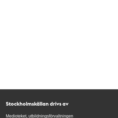
Kontakt
Stockholmskällan
Stockholmskällan drivs av
Medioteket, utbildningsförvaltningen