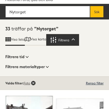
Sök
Fritextsök
Sök
Sökresultat
33
träffar på
Nytorget
Visa karta
Visa lista
Filtrera
Filtrera
Filtrera tid
Filtrera materialtyper
Visningsläge
Totalt
Valda filter:
Foto
Rensa filter
33
träffar
Lista
Karta