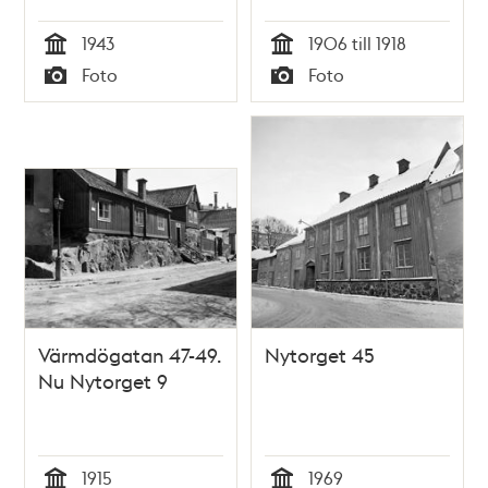
79 till höger
till ved, kol och koks.
1943
1906 till 1918
Sofia kyrkas torn i
Tid
Tid
Foto
Foto
fonden
Typ
Typ
Värmdögatan 47-49.
Nytorget 45
Nu Nytorget 9
1915
1969