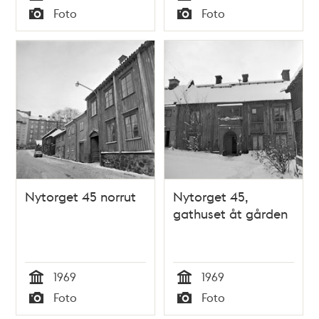
Tid
Tid
Foto
Foto
Typ
Typ
Nytorget 45 norrut
Nytorget 45,
gathuset åt gården
1969
1969
Tid
Tid
Foto
Foto
Typ
Typ