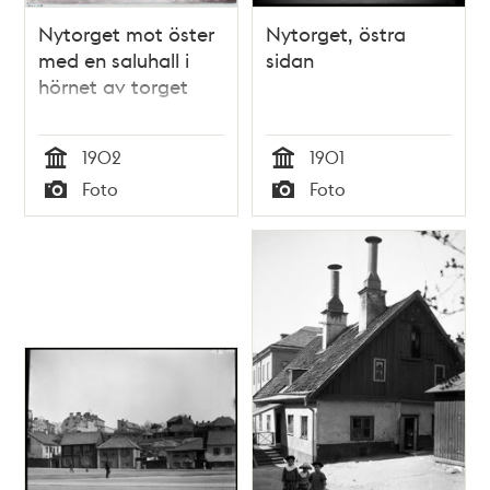
Nytorget mot öster
Nytorget, östra
med en saluhall i
sidan
hörnet av torget
1902
1901
Tid
Tid
Foto
Foto
Typ
Typ