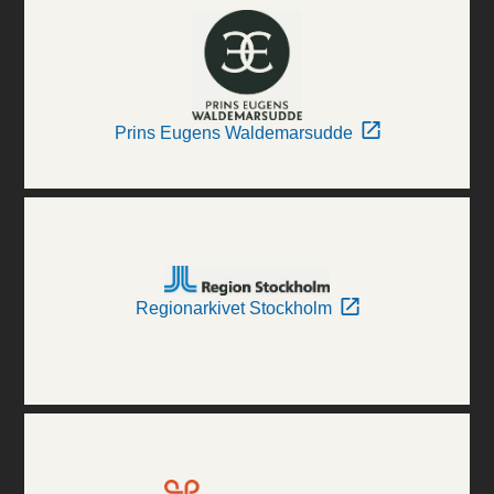
Prins Eugens Waldemarsudde
Regionarkivet Stockholm