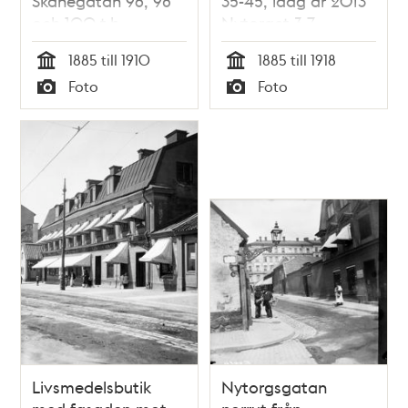
Skånegatan 96, 98
35-45, idag år 2013
och 100 t.h
Nytorget 3-7.
1885 till 1910
1885 till 1918
Tid
Tid
Foto
Foto
Typ
Typ
Livsmedelsbutik
Nytorgsgatan