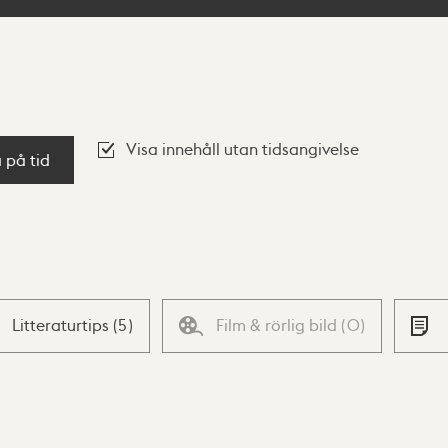
Visa innehåll utan tidsangivelse
a på tid
Litteraturtips
(
5
)
Film & rörlig bild
(
0
)