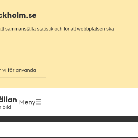
ockholm.se
tt sammanställa statistik och för att webbplatsen ska
or vi får använda
ällan
Meny
h bild