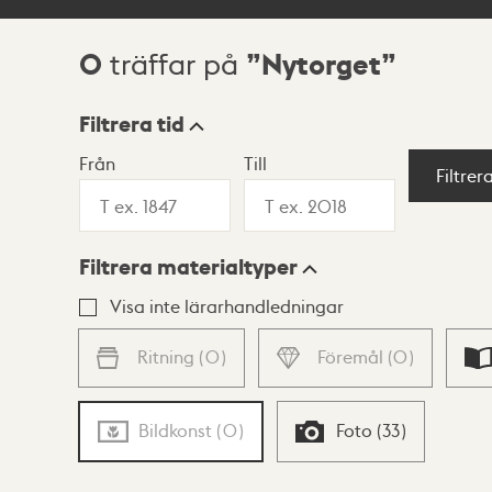
0
Nytorget
träffar på
Sökresultat
Filtrera tid
Från
Till
Visningsläge
Filtrer
Filtrera materialtyper
Lista
Karta
Visa inte lärarhandledningar
Ritning
(
0
)
Föremål
(
0
)
Bildkonst
(
0
)
Foto
(
33
)