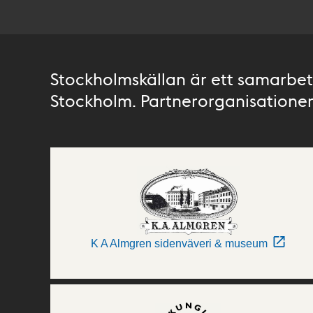
Stockholmskällan är ett samarbete
Stockholm. Partnerorganisationer 
K A Almgren sidenväveri & museum