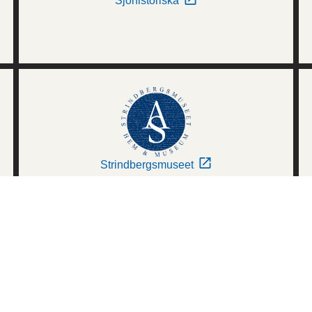
Sjöhistoriska
Strindbergsmuseet