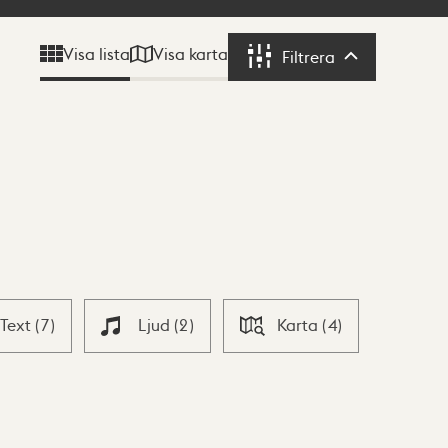
Visa karta
Visa lista
Filtrera
Filtrera
Text
(
7
)
Ljud
(
2
)
Karta
(
4
)