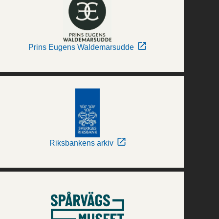
Prins Eugens Waldemarsudde
Riksbankens arkiv