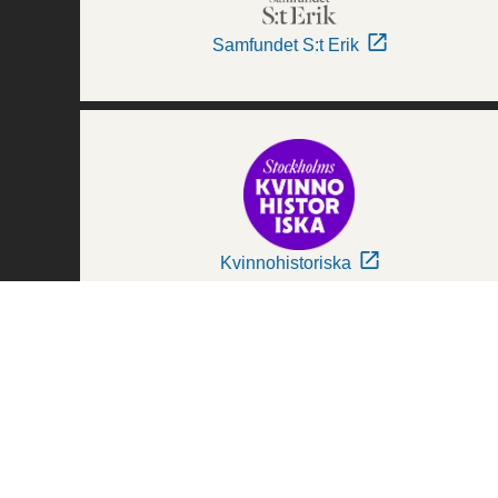
Samfundet S:t Erik
Kvinnohistoriska
Världskulturmuseerna