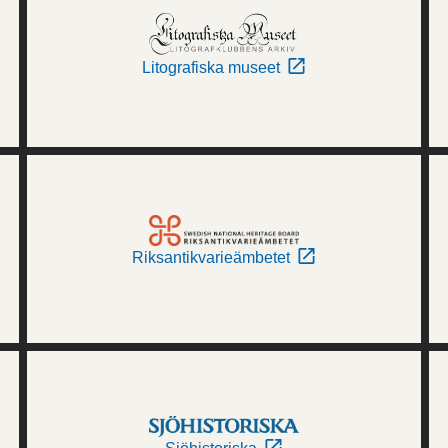
Litografiska museet
Riksantikvarieämbetet