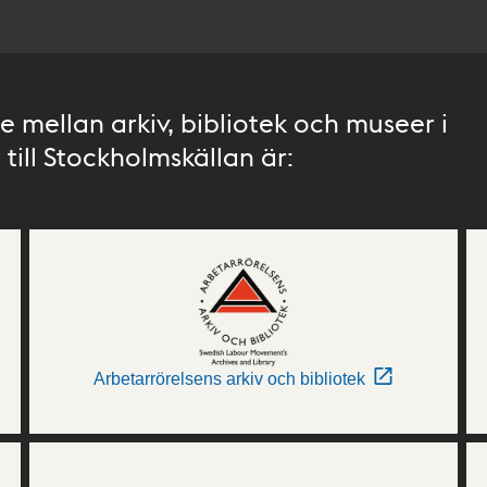
 mellan arkiv, bibliotek och museer i
till Stockholmskällan är:
Arbetarrörelsens arkiv och bibliotek