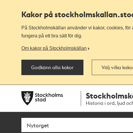
Kakor på stockholmskallan
.st
På Stockholmskällan använder vi kakor, cookies, för a
fungera på ett bra sätt för dig.
Om kakor på Stockholmskällan
Godkänn alla kakor
Välj vilka kak
Till
Till
Stockholmsk
navigationen
huvudinnehållet
Historia i ord, ljud oc
Sök
Fritextsök