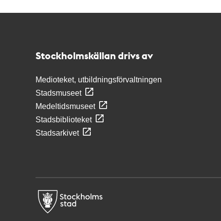
Kontakt
Stockholmskällan
Stockholmskällan drivs av
Medioteket, utbildningsförvaltningen
Stadsmuseet
Medeltidsmuseet
Stadsbiblioteket
Stadsarkivet