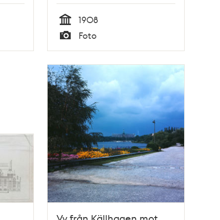
1908
Tid
Foto
Typ
Vy från Källhagen mot