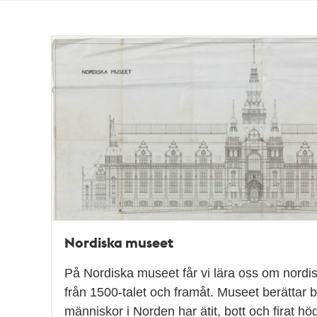
Totalt
96
träffar
Nordiska museet
På Nordiska museet får vi lära oss om nordisk
från 1500-talet och framåt. Museet berättar 
människor i Norden har ätit, bott och firat h