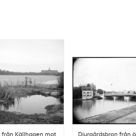
t från Källhagen mot
Djurgårdsbron från ö