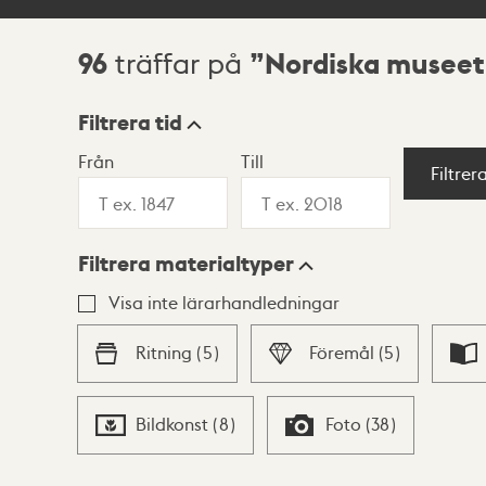
96
Nordiska museet
träffar på
Sökresultat
Filtrera tid
Från
Till
Visningsläge
Filtrer
Filtrera materialtyper
Lista
Karta
Visa inte lärarhandledningar
Ritning
(
5
)
Föremål
(
5
)
Bildkonst
(
8
)
Foto
(
38
)