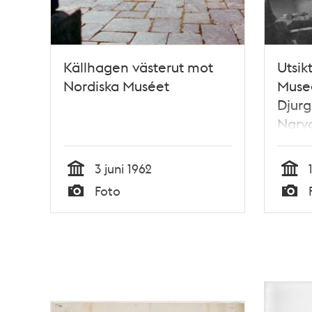
Källhagen västerut mot
Utsik
Nordiska Muséet
Muse
Djur
Narv
3 juni 1962
Tid
Tid
Foto
Typ
Typ