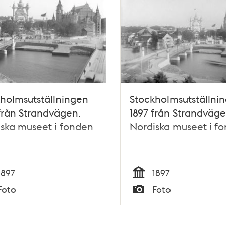
holmsutställningen
Stockholmsutställni
 från Strandvägen.
1897 från Strandväge
ska museet i fonden
Nordiska museet i f
1897
1897
Tid
Foto
Foto
Typ