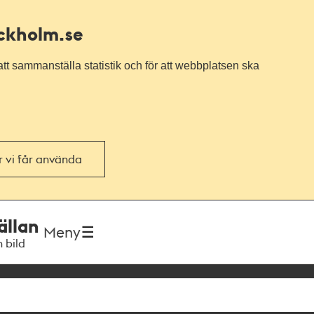
ockholm.se
tt sammanställa statistik och för att webbplatsen ska
or vi får använda
ällan
Meny
h bild