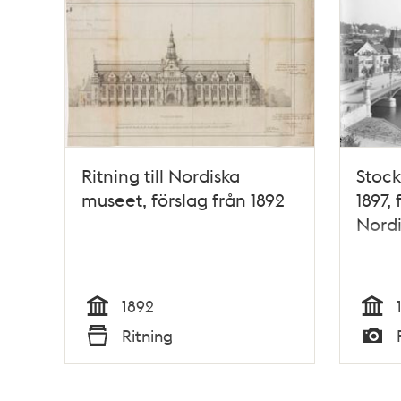
Ritning till Nordiska
Stock
museet, förslag från 1892
1897,
Nordi
1892
Tid
Tid
Ritning
Typ
Typ