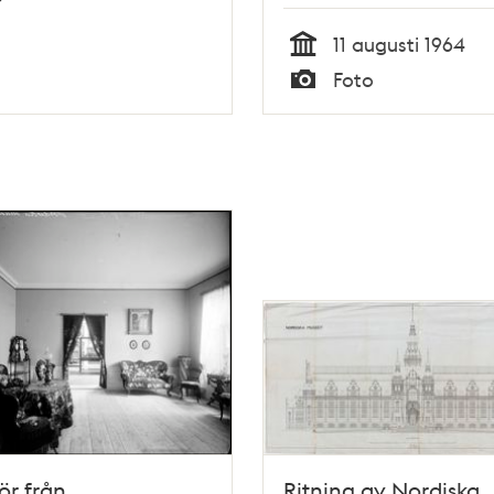
11 augusti 1964
Tid
Foto
Typ
iör från
Ritning av Nordiska