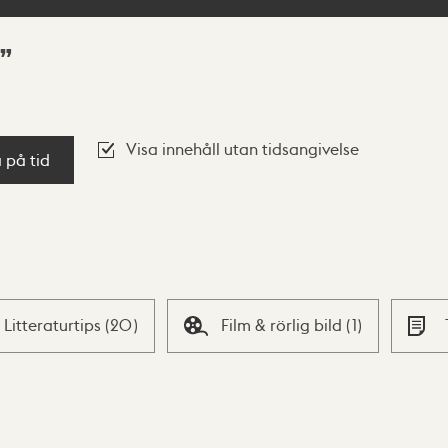
Visa innehåll utan tidsangivelse
a på tid
Litteraturtips
(
20
)
Film & rörlig bild
(
1
)