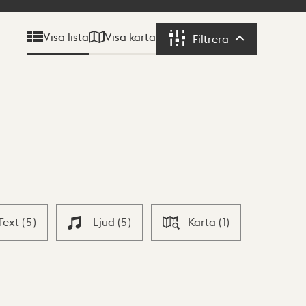
Visa karta
Visa lista
Filtrera
Filtrera
Text
(
5
)
Ljud
(
5
)
Karta
(
1
)