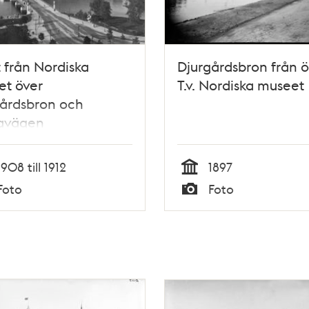
t från Nordiska
Djurgårdsbron från ö
et över
T.v. Nordiska museet
gårdsbron och
avägen
1908 till 1912
1897
Tid
Foto
Foto
Typ