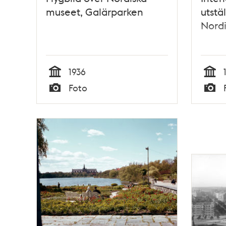
museet, Galärparken
utstä
Nord
1936
Tid
Tid
Foto
Typ
Typ