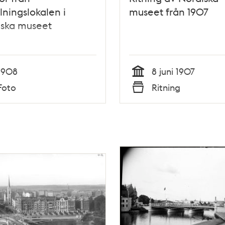
llningslokalen i
museet från 1907
iska museet
1908
8 juni 1907
Tid
Foto
Ritning
Typ