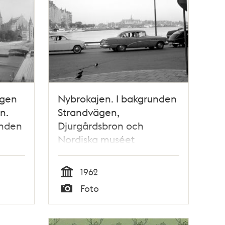
ngen
Nybrokajen. I bakgrunden
n.
Strandvägen,
onden
Djurgårdsbron och
Nordiska muséet
1962
Tid
Foto
Typ