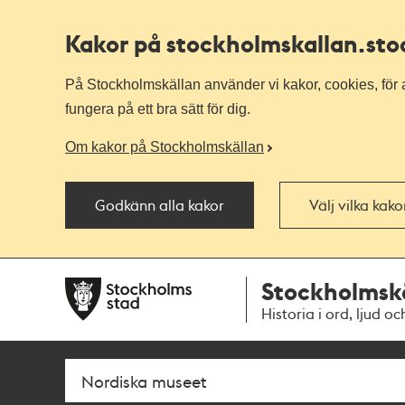
Kakor på stockholmskallan
.st
På Stockholmskällan använder vi kakor, cookies, för a
fungera på ett bra sätt för dig.
Om kakor på Stockholmskällan
Godkänn alla kakor
Välj vilka kak
Till
Till
Stockholmsk
navigationen
huvudinnehållet
Historia i ord, ljud oc
Sök
Fritextsök