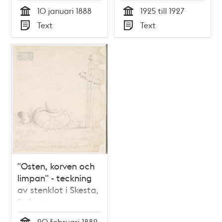
till Dr Nyström 1888
Spånga.
10 januari 1888
1925 till 1927
Tid
Tid
Text
Text
Typ
Typ
"Osten, korven och
limpan" - teckning
av stenklot i Skesta,
Spånga
20 februari 1882