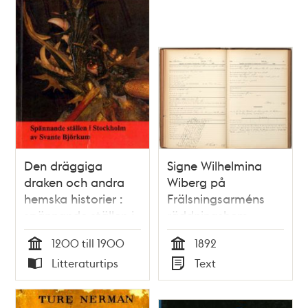
Den dräggiga
Signe Wilhelmina
draken och andra
Wiberg på
hemska historier :
Frälsningsarméns
spännande ställen i
räddningshem
Stockholm / Svante
1200 till 1900
1892
Björkum
Tid
Tid
Litteraturtips
Text
Typ
Typ