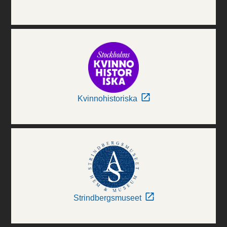
Kvinnohistoriska
Strindbergsmuseet