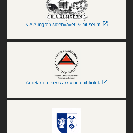
K A Almgren sidenväveri & museum
Arbetarrörelsens arkiv och bibliotek