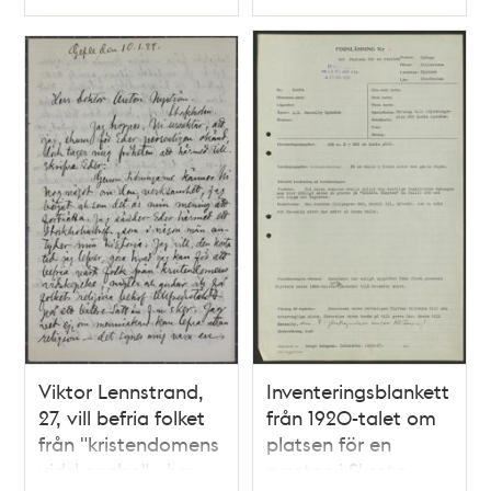
Typ
Typ
Viktor Lennstrand,
Inventeringsblankett
27, vill befria folket
från 1920-talet om
från "kristendomens
platsen för en
vidskepelse" - brev
runsten i Skesta,