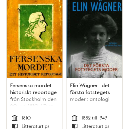
Fersenska mordet :
Elin Wägner : det
historiskt reportage
första fotstegets
från Stockholm den
moder : antologi
20 juni 1810 / Ture
Nerman
1810
1882 till 1949
Tid
Tid
Litteraturtips
Litteraturtips