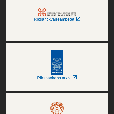
Riksantikvarieämbetet
Riksbankens arkiv