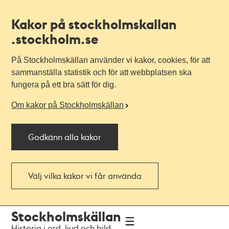
Kakor på stockholmskallan
.stockholm.se
På Stockholmskällan använder vi kakor, cookies, för att
sammanställa statistik och för att webbplatsen ska
fungera på ett bra sätt för dig.
Om kakor på Stockholmskällan
Godkänn alla kakor
Välj vilka kakor vi får använda
Till
Till
Stockholmskällan
navigationen
huvudinnehållet
Historia i ord, ljud och bild