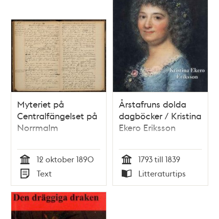
Myteriet på
Årstafruns dolda
Centralfängelset på
dagböcker / Kristina
Norrmalm
Ekero Eriksson
12 oktober 1890
1793 till 1839
Tid
Tid
Text
Litteraturtips
Typ
Typ