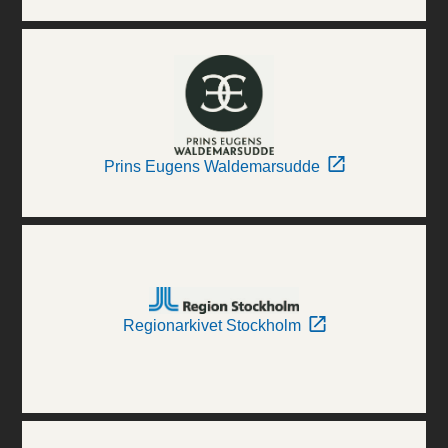
Prins Eugens Waldemarsudde
Regionarkivet Stockholm