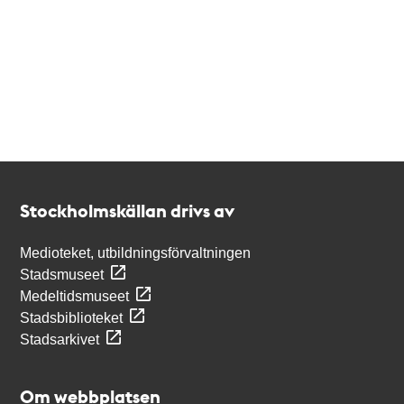
Kontakt
Stockholmskällan
Stockholmskällan drivs av
Medioteket, utbildningsförvaltningen
Stadsmuseet
Medeltidsmuseet
Stadsbiblioteket
Stadsarkivet
Om webbplatsen