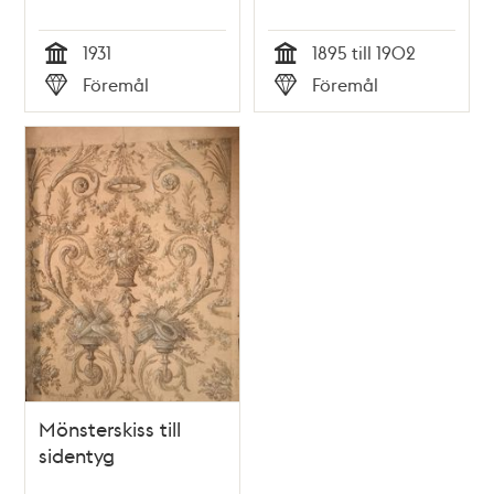
1931
1895 till 1902
Tid
Tid
Föremål
Föremål
Typ
Typ
Mönsterskiss till
sidentyg