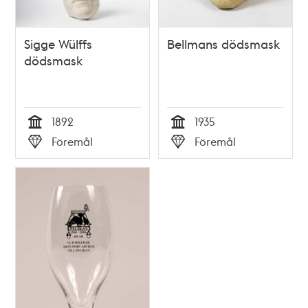
Sigge Wülffs
Bellmans dödsmask
dödsmask
1892
1935
Tid
Tid
Föremål
Föremål
Typ
Typ