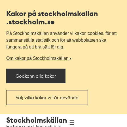
Kakor på stockholmskallan
.stockholm.se
På Stockholmskällan använder vi kakor, cookies, för att
sammanställa statistik och för att webbplatsen ska
fungera på ett bra sätt för dig.
Om kakor på Stockholmskällan
Godkänn alla kakor
Välj vilka kakor vi får använda
Till
Till
Stockholmskällan
navigationen
huvudinnehållet
Historia i ord, ljud och bild