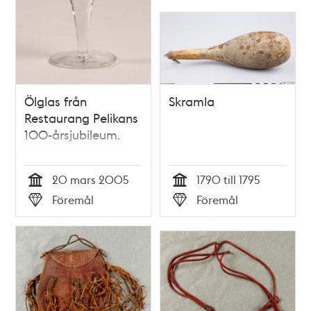
Ölglas från
Skramla
Restaurang Pelikans
100-årsjubileum.
20 mars 2005
1790 till 1795
Tid
Tid
Föremål
Föremål
Typ
Typ