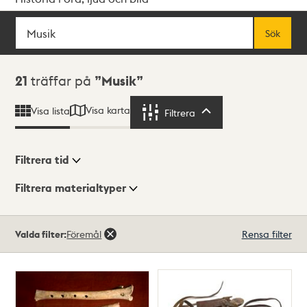
Sök
Fritextsök
Sök
Sökresultat
21
träffar på
Musik
Visa karta
Visa lista
Filtrera
Filtrera
Filtrera tid
Filtrera materialtyper
Visningsläge
Totalt
Valda filter:
Föremål
Rensa filter
21
träffar
Lista
Karta