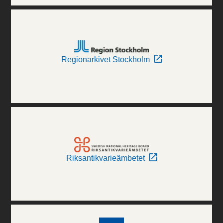
Regionarkivet Stockholm
Riksantikvarieämbetet