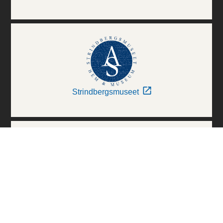
Strindbergsmuseet
Thielska Galleriet