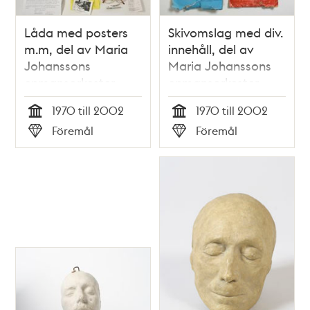
Låda med posters
Skivomslag med div.
m.m, del av Maria
innehåll, del av
Johanssons
Maria Johanssons
enmansorkester
enmansorkester
1970 till 2002
1970 till 2002
Tid
Tid
Föremål
Föremål
Typ
Typ