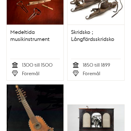
Medeltida
Skridsko ;
musikinstrument
Långfärdsskridsko
1300 till 1500
1850 till 1899
Tid
Tid
Föremål
Föremål
Typ
Typ