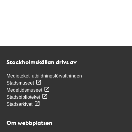
Kontakt
Stockholmskällan
Stockholmskällan drivs av
Medioteket, utbildningsförvaltningen
Stadsmuseet
Medeltidsmuseet
Stadsbiblioteket
Stadsarkivet
Om webbplatsen