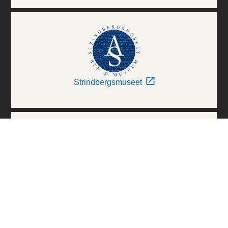
Strindbergsmuseet
Thielska Galleriet