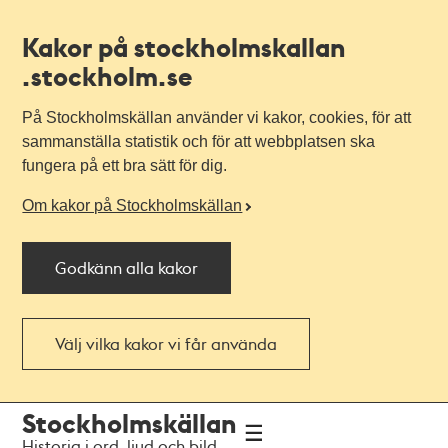
Kakor på stockholmskallan
.stockholm.se
På Stockholmskällan använder vi kakor, cookies, för att
sammanställa statistik och för att webbplatsen ska
fungera på ett bra sätt för dig.
Om kakor på Stockholmskällan
Godkänn alla kakor
Välj vilka kakor vi får använda
Till
Till
Stockholmskällan
navigationen
huvudinnehållet
Historia i ord, ljud och bild