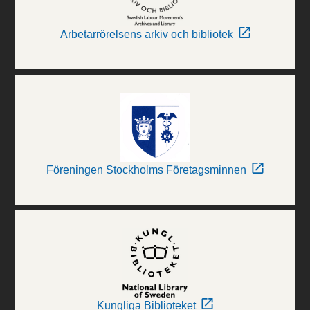
Arbetarrörelsens arkiv och bibliotek
Föreningen Stockholms Företagsminnen
Kungliga Biblioteket