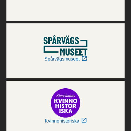
Spårvägsmuseet
Kvinnohistoriska