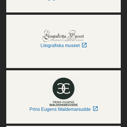
Litografiska museet
Prins Eugens Waldemarsudde