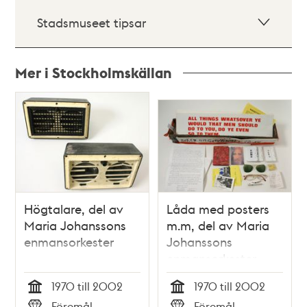
Stadsmuseet tipsar
Mer i Stockholmskällan
Relaterade
poster
och
teman
Högtalare, del av
Låda med posters
Maria Johanssons
m.m, del av Maria
enmansorkester
Johanssons
enmansorkester
1970 till 2002
1970 till 2002
Tid
Tid
Föremål
Föremål