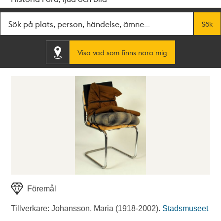
Fritextsök
Sök
Visa vad som finns nära mig
Föremål
Tillverkare: Johansson, Maria (1918-2002).
Stadsmuseet