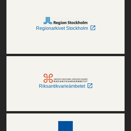
Regionarkivet Stockholm
Riksantikvarieämbetet