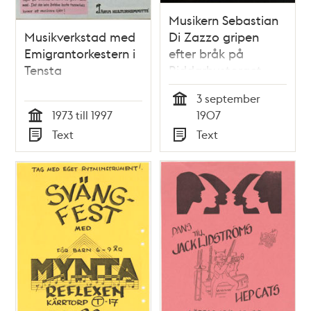
Musikern Sebastian
Musikverkstad med
Di Zazzo gripen
Emigrantorkestern i
efter bråk på
Tensta
Riddarhustorget
3 september
Tid
1973 till 1997
1907
Tid
Text
Text
Typ
Typ