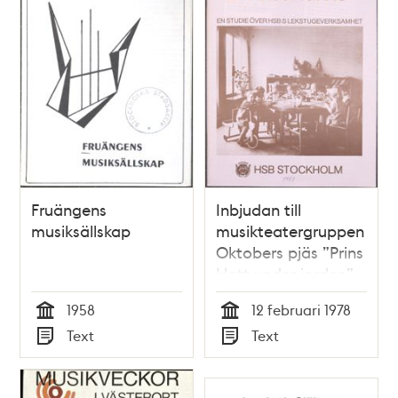
Fruängens
Inbjudan till
musiksällskap
musikteatergruppen
Oktobers pjäs ”Prins
Hatt under jorden”
1958
12 februari 1978
Tid
Tid
Text
Text
Typ
Typ