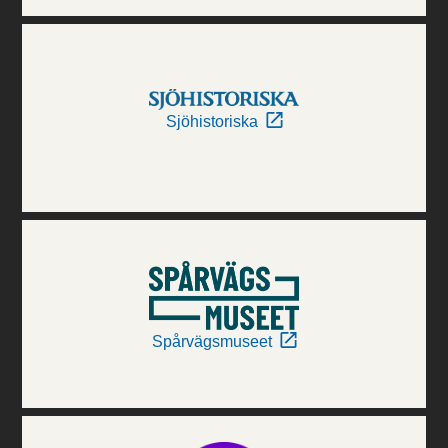
Sjöhistoriska
Spårvägsmuseet