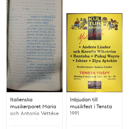
Italienska
Inbjudan till
musikerparet Maria
musikfest i Tensta
och Antonio Vettése
1991
förhörda efter stöld
av guldring