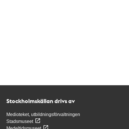
Kontakt
Stockholmskällan
Stockholmskällan drivs av
Medioteket, utbildningsförvaltningen
Stadsmuseet
Medeltidsmuseet