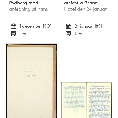
Rydberg med
årsfest å Grand
anledning af hans
Hotel den 24 januari
maj:t konungens
1891
höga namnsdag 1
1 december 1901
24 januari 1891
dec. 1901
Tid
Tid
Text
Text
Typ
Typ