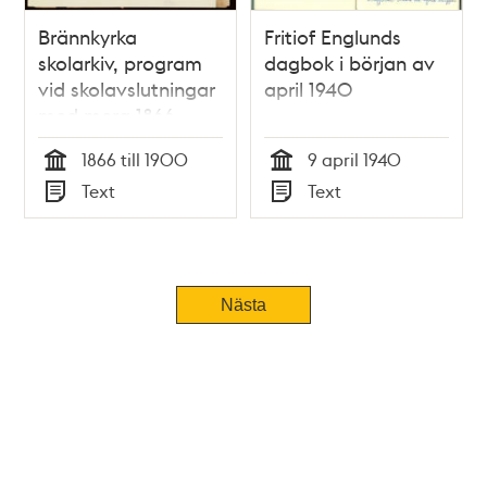
Brännkyrka
Fritiof Englunds
skolarkiv, program
dagbok i början av
vid skolavslutningar
april 1940
med mera 1866 -
1900
1866 till 1900
9 april 1940
Tid
Tid
Text
Text
Typ
Typ
Nästa