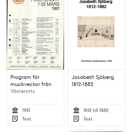
Program för
Josabeth Sjöberg
musikveckor från
1812-1882
Västerorts
kulturkommitté
1981
1812 till 1882
Tid
Tid
Text
Text
Typ
Typ