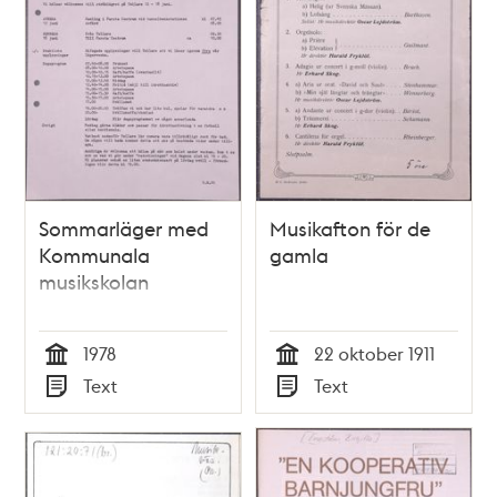
Sommarläger med
Musikafton för de
Kommunala
gamla
musikskolan
1978
22 oktober 1911
Tid
Tid
Text
Text
Typ
Typ