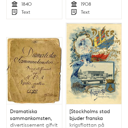
1840
1908
Tid
Tid
Text
Text
Typ
Typ
Dramatiska
[Stockholms stad
sammankomsten,
bjuder franska
divertissement gifvit
krigsflottan på