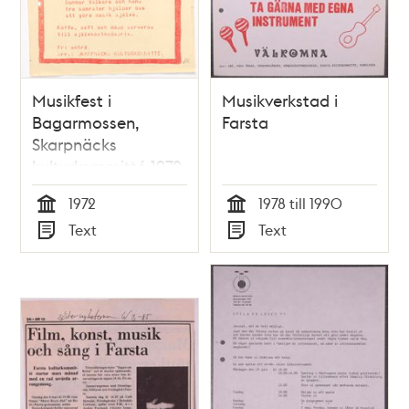
Musikfest i
Musikverkstad i
Bagarmossen,
Farsta
Skarpnäcks
kulturkommitté 1972
1972
1978 till 1990
Tid
Tid
Text
Text
Typ
Typ