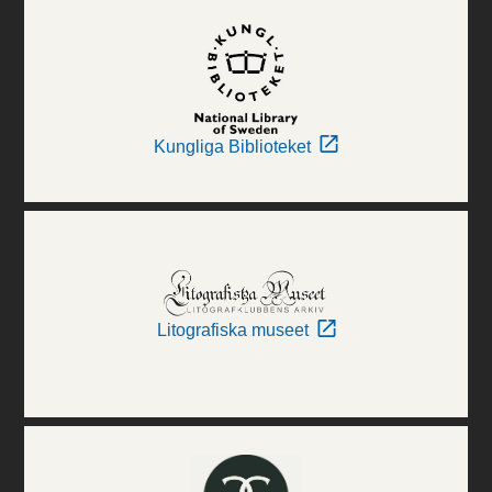
Kungliga Biblioteket
Litografiska museet