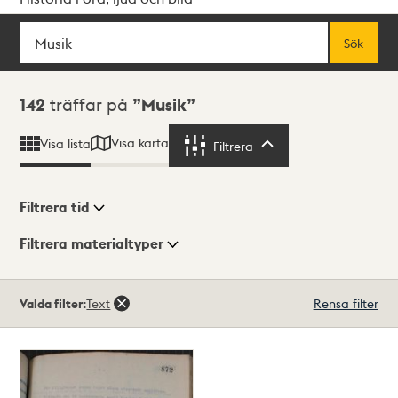
Sök
Fritextsök
Sök
Sökresultat
142
träffar på
Musik
Visa karta
Visa lista
Filtrera
Filtrera
Filtrera tid
Filtrera materialtyper
Visningsläge
Totalt
Valda filter:
Text
Rensa filter
142
träffar
Lista
Karta