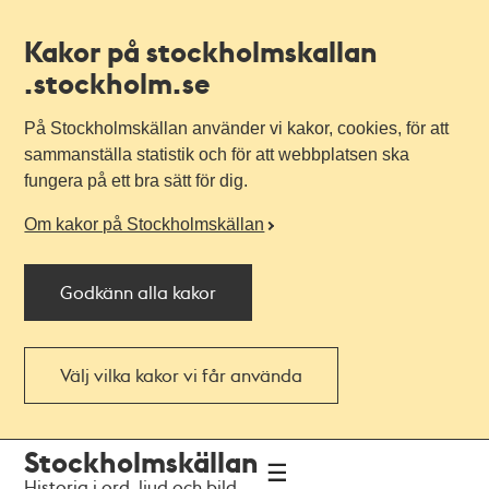
Kakor på stockholmskallan
.stockholm.se
På Stockholmskällan använder vi kakor, cookies, för att
sammanställa statistik och för att webbplatsen ska
fungera på ett bra sätt för dig.
Om kakor på Stockholmskällan
Godkänn alla kakor
Välj vilka kakor vi får använda
Till
Till
Stockholmskällan
navigationen
huvudinnehållet
Historia i ord, ljud och bild