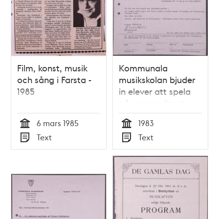
Film, konst, musik
Kommunala
och sång i Farsta -
musikskolan bjuder
1985
in elever att spela
på sommarlovet
6 mars 1985
1983
Tid
Tid
Text
Text
Typ
Typ