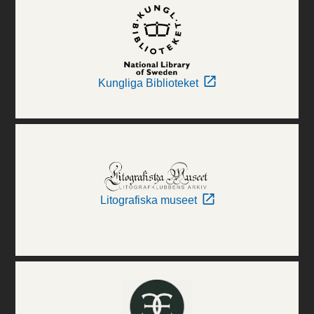
Kungliga Biblioteket
Litografiska museet