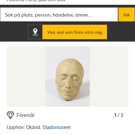
Fritextsök
Sök
Visa vad som finns nära mig
1
2
1
/ 2
Föremål
Upphov: Okänd.
Stadsmuseet