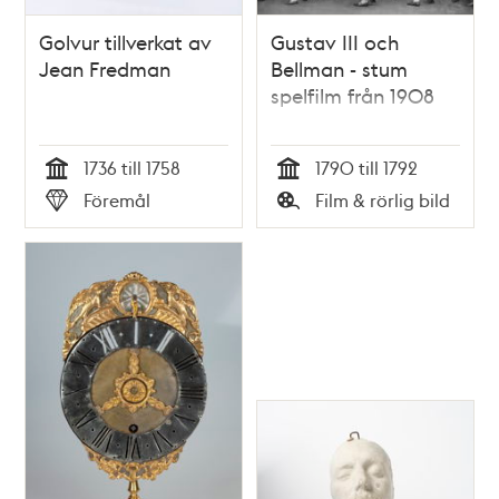
Golvur tillverkat av
Gustav III och
Jean Fredman
Bellman - stum
spelfilm från 1908
1736 till 1758
1790 till 1792
Tid
Tid
Föremål
Film & rörlig bild
Typ
Typ