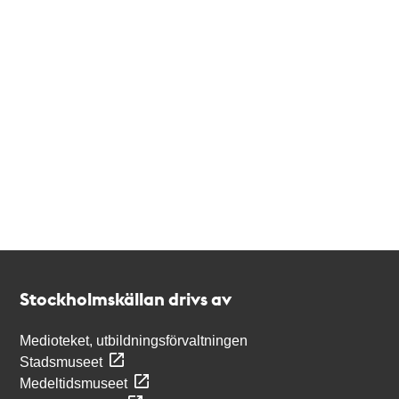
Kontakt
Stockholmskällan
Stockholmskällan drivs av
Medioteket, utbildningsförvaltningen
Stadsmuseet
Medeltidsmuseet