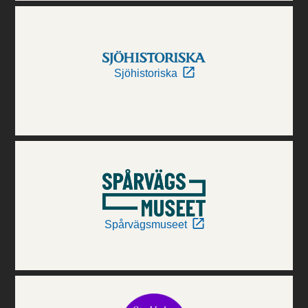
Sjöhistoriska
Spårvägsmuseet