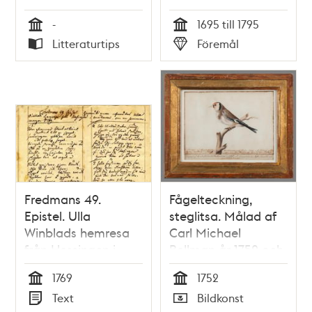
/ sammanställd av
-
1695 till 1795
Marie Louise
Tid
Tid
Litteraturtips
Föremål
Andersén m.fl. och
Typ
Typ
med fotografier av
Julio Rito
Fredmans 49.
Fågelteckning,
Epistel. Ulla
steglitsa. Målad af
Winblads hemresa
Carl Michael
från Hessingen i
Bellman år 1752 och
Mälaren om en
förärad hans Syster
1769
1752
sommarmorgon
Fru Arrhén von
Tid
Tid
Text
Bildkonst
1769. [Manuskript]
Kapfelman