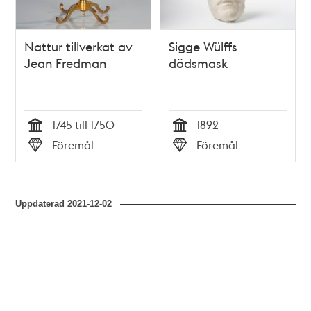
Nattur tillverkat av
Sigge Wülffs
Jean Fredman
dödsmask
1745 till 1750
1892
Tid
Tid
Föremål
Föremål
Typ
Typ
Uppdaterad
2021-12-02