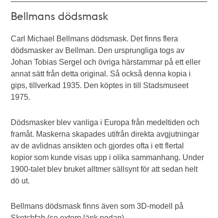
Bellmans dödsmask
Carl Michael Bellmans dödsmask. Det finns flera
dödsmasker av Bellman. Den ursprungliga togs av
Johan Tobias Sergel och övriga härstammar på ett eller
annat sätt från detta original. Så också denna kopia i
gips, tillverkad 1935. Den köptes in till Stadsmuseet
1975.
Dödsmasker blev vanliga i Europa från medeltiden och
framåt. Maskerna skapades utifrån direkta avgjutningar
av de avlidnas ansikten och gjordes ofta i ett flertal
kopior som kunde visas upp i olika sammanhang. Under
1900-talet blev bruket alltmer sällsynt för att sedan helt
dö ut.
Bellmans dödsmask finns även som 3D-modell på
Sketchfab (se extern länk nedan).