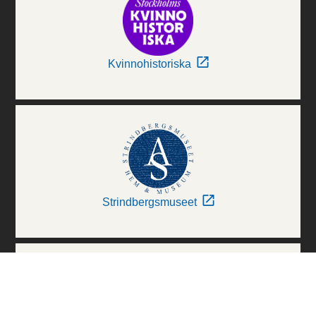
Kvinnohistoriska
Strindbergsmuseet