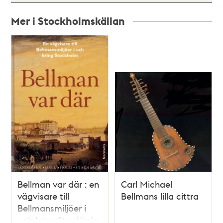
Mer i Stockholmskällan
Relaterade
poster
och
teman
Bellman var där : en
Carl Michael
vägvisare till
Bellmans lilla cittra
Bellmansmiljöer i
och kring Stockholm