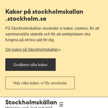
Kakor på stockholmskallan
.stockholm.se
På Stockholmskällan använder vi kakor, cookies, för att
sammanställa statistik och för att webbplatsen ska
fungera på ett bra sätt för dig.
Om kakor på Stockholmskällan
Godkänn alla kakor
Välj vilka kakor vi får använda
Till
Till
Stockholmskällan
navigationen
huvudinnehållet
Historia i ord, ljud och bild