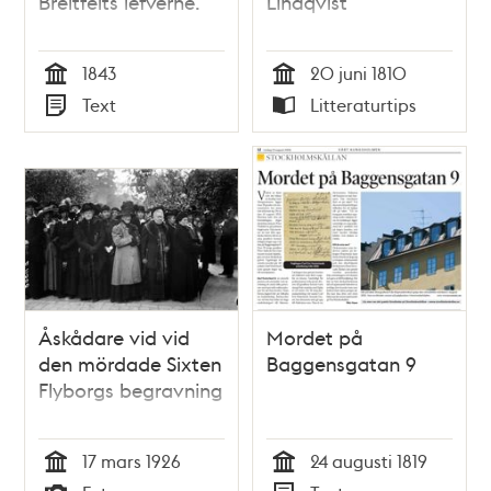
Breitfelts lefverne.
Lindqvist
1843
20 juni 1810
Tid
Tid
Text
Litteraturtips
Typ
Typ
Åskådare vid vid
Mordet på
den mördade Sixten
Baggensgatan 9
Flyborgs begravning
17 mars 1926
24 augusti 1819
Tid
Tid