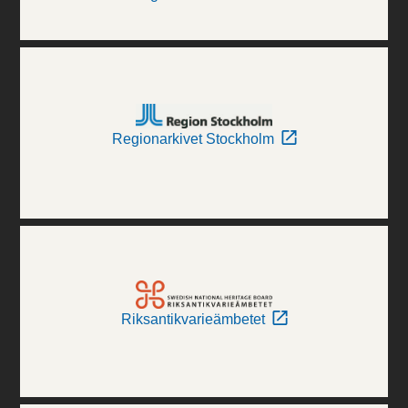
Regionarkivet Stockholm
Riksantikvarieämbetet