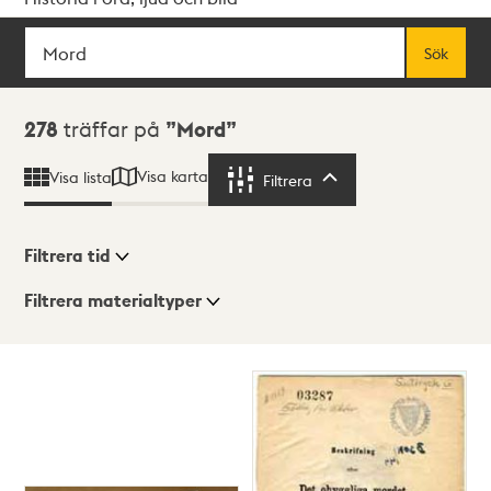
Sök
Fritextsök
Sök
Sökresultat
278
träffar på
Mord
Visa karta
Visa lista
Filtrera
Filtrera
Filtrera tid
Filtrera materialtyper
Visningsläge
Totalt
278
träffar
Lista
Karta