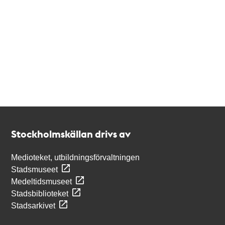
Kontakt
Stockholmskällan
Stockholmskällan drivs av
Medioteket, utbildningsförvaltningen
Stadsmuseet
Medeltidsmuseet
Stadsbiblioteket
Stadsarkivet