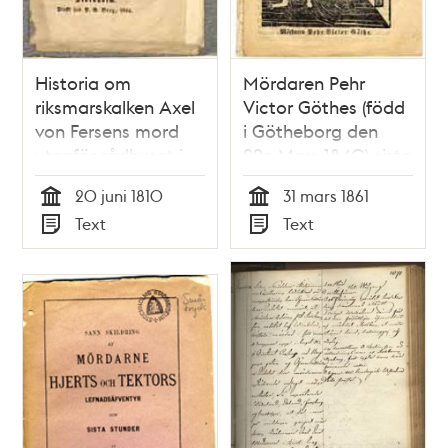
Historia om
Mördaren Pehr
riksmarskalken Axel
Victor Göthes (född
von Fersens mord
i Götheborg den
utanför rådhuset i
29e Mars 1840) sista
Stockholm den 20
och uppriktiga
20 juni 1810
31 mars 1861
juni 1810.
sjelfbekännelse
Tid
Tid
Text
Text
öfwer sitt å mamsell
Typ
Typ
Anna Sophia
Forsberg (född 1827)
föröfwade mord
samt betraktelser
under hans sista
stunder, den 8
januari 1862.