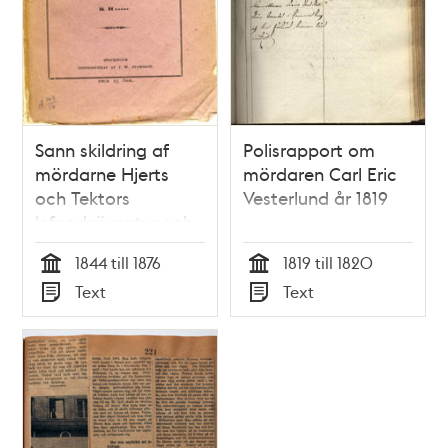
Sann skildring af
Polisrapport om
mördarne Hjerts
mördaren Carl Eric
och Tektors
Vesterlund år 1819
lefnadsäventyr och
sista stunder / af K.
1844 till 1876
1819 till 1820
R...
Tid
Tid
Text
Text
Typ
Typ