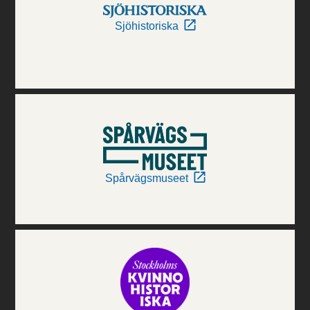
Sjöhistoriska
Spårvägsmuseet