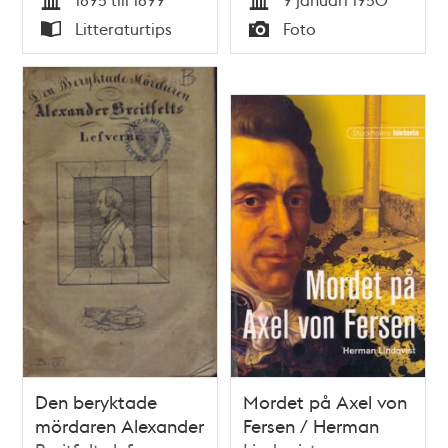
Tid
Tid
Litteraturtips
Foto
Typ
Typ
Den beryktade
Mordet på Axel von
mördaren Alexander
Fersen / Herman