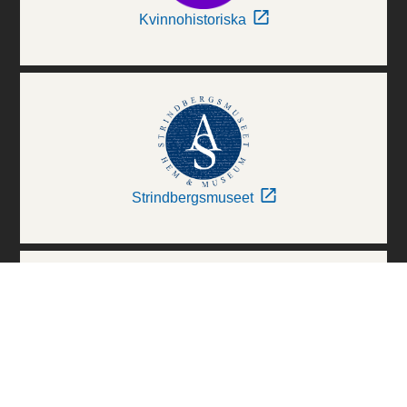
Kvinnohistoriska
Strindbergsmuseet
Thielska Galleriet