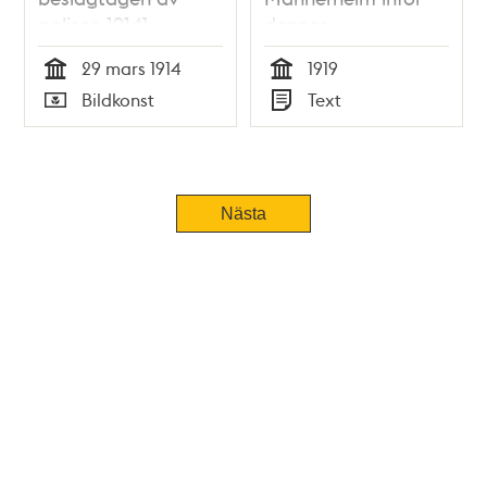
polisen 1914]
dennes
Stockholmsbesök
29 mars 1914
1919
1919
Tid
Tid
Bildkonst
Text
Typ
Typ
Nästa