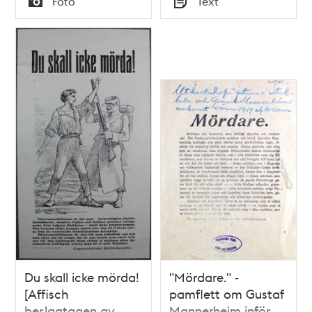
Foto
Text
Typ
Typ
Du skall icke mörda!
"Mördare." -
[Affisch
pamflett om Gustaf
beslagtagen av
Mannerheim inför