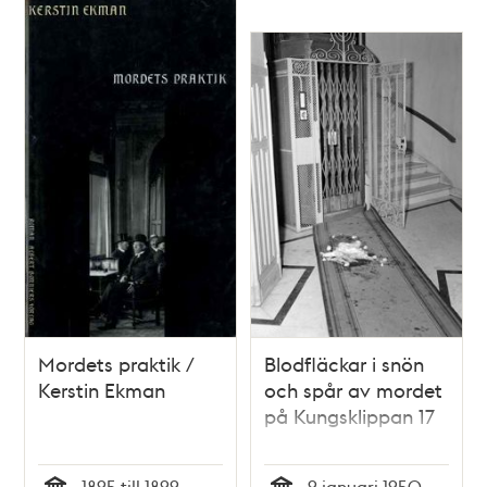
Mordets praktik /
Blodfläckar i snön
Kerstin Ekman
och spår av mordet
på Kungsklippan 17
1895 till 1899
9 januari 1950