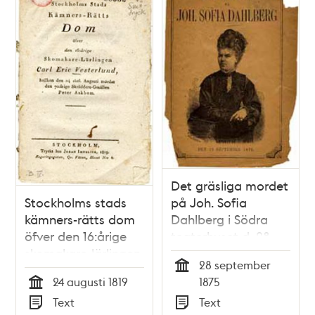
Det gräsliga mordet
Stockholms stads
på Joh. Sofia
kämners-rätts dom
Dahlberg i Södra
öfver den 16:årige
teaterhuset d. 28
skomakare-lärlingen
sept. 1875 : Jemte
28 september
Carl Eric Vesterlund,
hennes
Tid
24 augusti 1819
1875
hvilken den 24 sistl.
lefnadsteckn. och
Tid
Text
Text
augusti mördat den
portr.