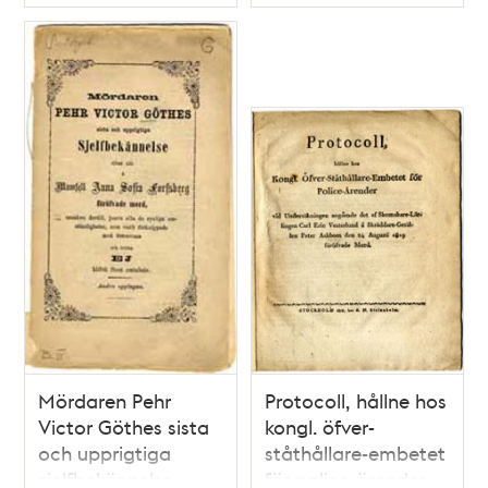
Typ
Typ
70-årige skräddare-
gesällen Peter
Askbom.
Mördaren Pehr
Protocoll, hållne hos
Victor Göthes sista
kongl. öfver-
och upprigtiga
ståthållare-embetet
sjelfbekännelse
för police-ärender