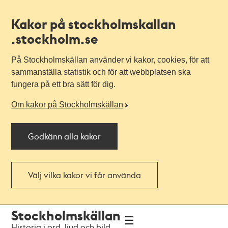
Kakor på stockholmskallan
.stockholm.se
På Stockholmskällan använder vi kakor, cookies, för att
sammanställa statistik och för att webbplatsen ska
fungera på ett bra sätt för dig.
Om kakor på Stockholmskällan
Godkänn alla kakor
Välj vilka kakor vi får använda
Till
Till
Stockholmskällan
navigationen
huvudinnehållet
Historia i ord, ljud och bild