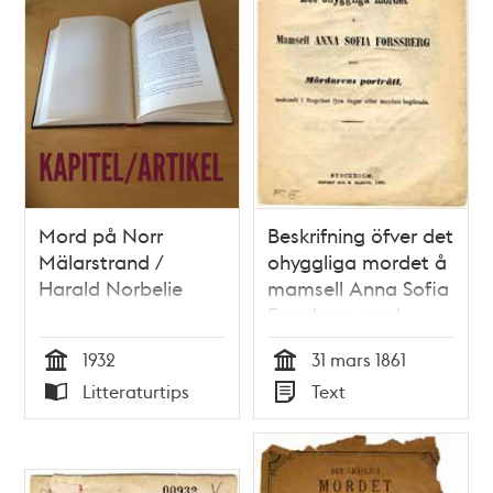
Mord på Norr
Beskrifning öfver det
Mälarstrand /
ohyggliga mordet å
Harald Norbelie
mamsell Anna Sofia
Forssberg med
mördarens porträtt,
1932
31 mars 1861
tecknadt i fängelset
Tid
Tid
Litteraturtips
Text
fyra dagar efter
Typ
Typ
mordets begående.