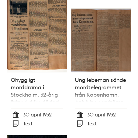
Ohyggligt
Ung lebeman sände
morddrama i
mordtelegrammet
Stockholm. 32-årig
från Köpenhamn.
frånskild fru dödad i
Anhållne servitören
sin bostad.
spelade kort hos
30 april 1932
30 april 1932
väninnor då mordet
Tid
Tid
Text
Text
begicks.
Typ
Typ