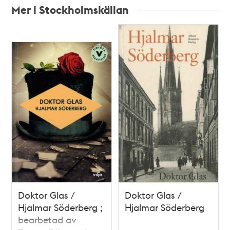
Mer i Stockholmskällan
Relaterade
poster
och
teman
Doktor Glas /
Doktor Glas /
Hjalmar Söderberg ;
Hjalmar Söderberg
bearbetad av