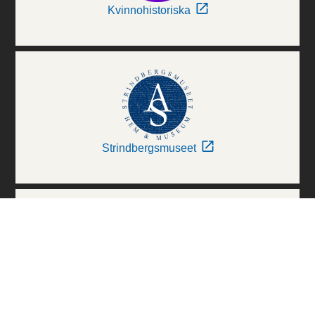
Kvinnohistoriska
Strindbergsmuseet
Thielska Galleriet