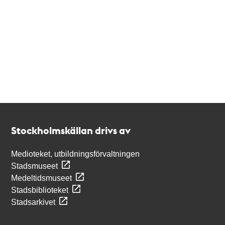
Kontakt
Stockholmskällan
Stockholmskällan drivs av
Medioteket, utbildningsförvaltningen
Stadsmuseet
Medeltidsmuseet
Stadsbiblioteket
Stadsarkivet