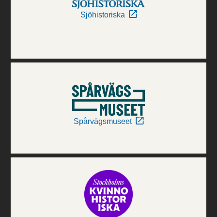
Sjöhistoriska
Spårvägsmuseet