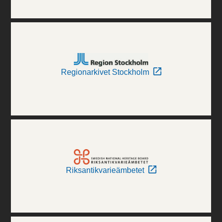
Regionarkivet Stockholm
Riksantikvarieämbetet