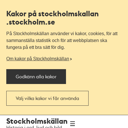
Kakor på stockholmskallan
.stockholm.se
På Stockholmskällan använder vi kakor, cookies, för att
sammanställa statistik och för att webbplatsen ska
fungera på ett bra sätt för dig.
Om kakor på Stockholmskällan
Godkänn alla kakor
Välj vilka kakor vi får använda
Till
Till
Stockholmskällan
navigationen
huvudinnehållet
Historia i ord, ljud och bild