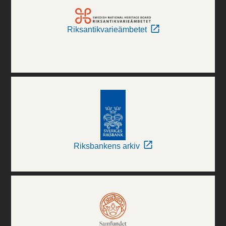
Riksantikvarieämbetet
Riksbankens arkiv