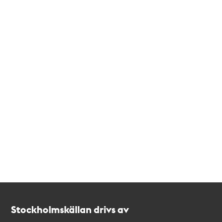
Kontakt
Stockholmskällan
Stockholmskällan drivs av