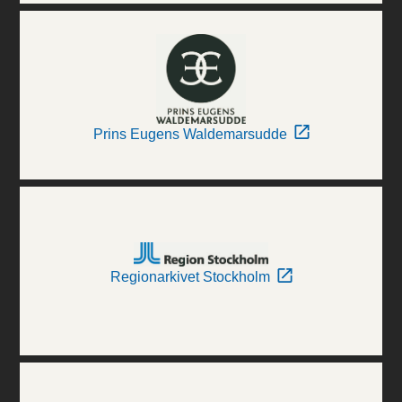
Prins Eugens Waldemarsudde
Regionarkivet Stockholm