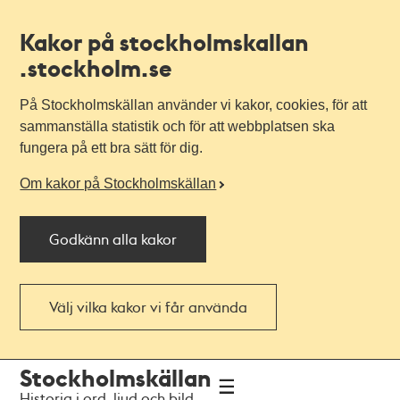
Kakor på stockholmskallan
.stockholm.se
På Stockholmskällan använder vi kakor, cookies, för att
sammanställa statistik och för att webbplatsen ska
fungera på ett bra sätt för dig.
Om kakor på Stockholmskällan
Godkänn alla kakor
Välj vilka kakor vi får använda
Till
Till
Stockholmskällan
navigationen
huvudinnehållet
Historia i ord, ljud och bild