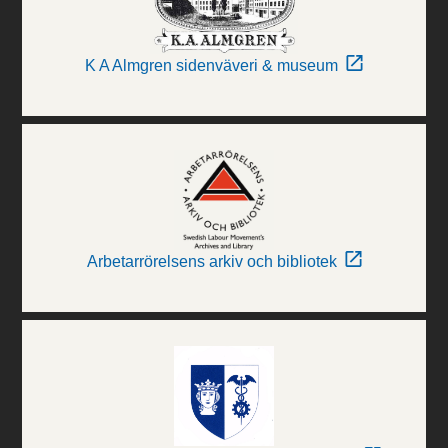
K A Almgren sidenväveri & museum
Arbetarrörelsens arkiv och bibliotek