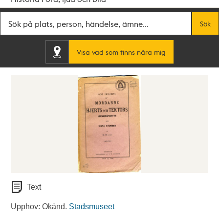
Fritextsök
Sök
Visa vad som finns nära mig
Text
Upphov: Okänd.
Stadsmuseet