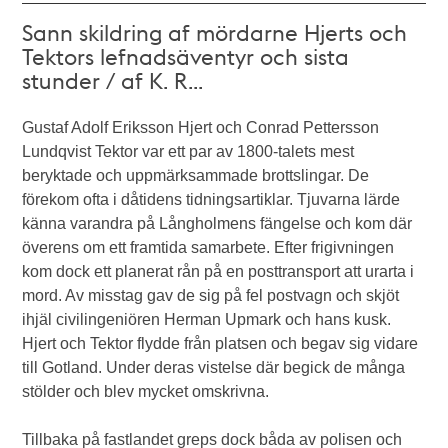
Sann skildring af mördarne Hjerts och
Tektors lefnadsäventyr och sista
stunder / af K. R...
Gustaf Adolf Eriksson Hjert och Conrad Pettersson
Lundqvist Tektor var ett par av 1800-talets mest
beryktade och uppmärksammade brottslingar. De
förekom ofta i dåtidens tidningsartiklar. Tjuvarna lärde
känna varandra på Långholmens fängelse och kom där
överens om ett framtida samarbete. Efter frigivningen
kom dock ett planerat rån på en posttransport att urarta i
mord. Av misstag gav de sig på fel postvagn och skjöt
ihjäl civilingeniören Herman Upmark och hans kusk.
Hjert och Tektor flydde från platsen och begav sig vidare
till Gotland. Under deras vistelse där begick de många
stölder och blev mycket omskrivna.
Tillbaka på fastlandet greps dock båda av polisen och