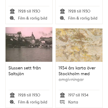
1928 till 1930
1928 till 1930
Tid
Tid
Film & rörlig bild
Film & rörlig bild
Typ
Typ
Slussen sett från
1934 års karta över
Saltsjön
Stockholm med
omgivningar
1928 till 1930
1917 till 1934
Tid
Tid
Film & rörlig bild
Karta
Typ
Typ