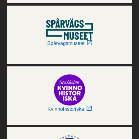
Spårvägsmuseet
Kvinnohistoriska