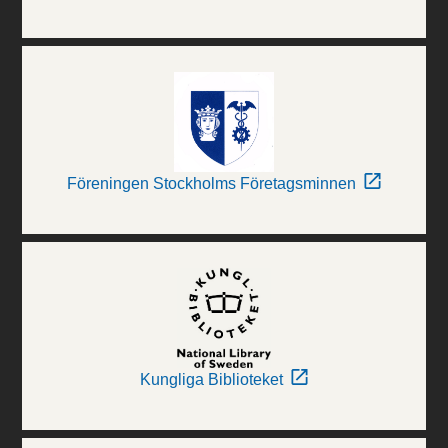
Föreningen Stockholms Företagsminnen
Kungliga Biblioteket