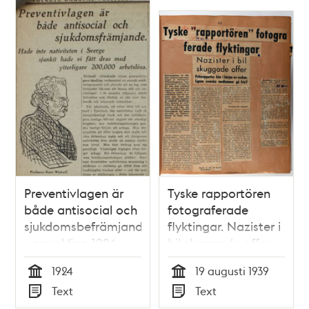
Preventivlagen är
Tyske rapportören
både antisocial och
fotograferade
sjukdomsbefrämjande
flyktingar. Nazister i
- pressklipp 1924
bil skuggade offer.
Polisrapporten klar i
1924
19 augusti 1939
början av veckan.
Tid
Tid
Text
Text
Ligans svenska
Typ
Typ
medlemmar gå fria?