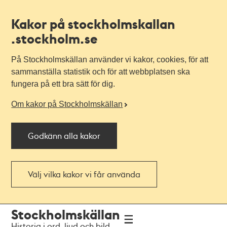
Kakor på stockholmskallan
.stockholm.se
På Stockholmskällan använder vi kakor, cookies, för att
sammanställa statistik och för att webbplatsen ska
fungera på ett bra sätt för dig.
Om kakor på Stockholmskällan
Godkänn alla kakor
Välj vilka kakor vi får använda
Till
Till
Stockholmskällan
navigationen
huvudinnehållet
Historia i ord, ljud och bild