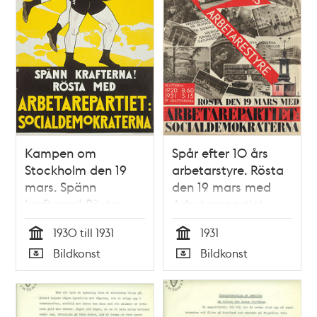
Kampen om
Spår efter 10 års
Stockholm den 19
arbetarstyre. Rösta
mars. Spänn
den 19 mars med
krafterna! Rösta
Arbetarepartiet
med
Socialdemokraterna.
1930 till 1931
1931
Arbetarepartiet
[Valaffisch]
Tid
Tid
Bildkonst
Bildkonst
Socialdemokraterna.
Typ
Typ
[Valaffisch]