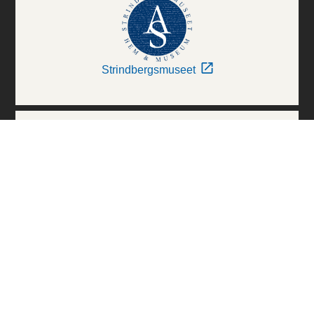
Strindbergsmuseet
Thielska Galleriet