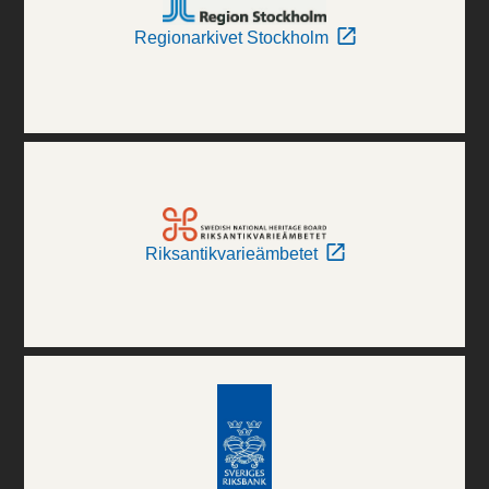
Regionarkivet Stockholm
Riksantikvarieämbetet