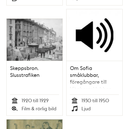
Typ
Typ
Skeppsbron.
Om Sofia
Slusstrafiken
småklubbar,
föregångare till
Vitabergsklubben.
1920 till 1929
1930 till 1950
Tid
Tid
Film & rörlig bild
Ljud
Typ
Typ