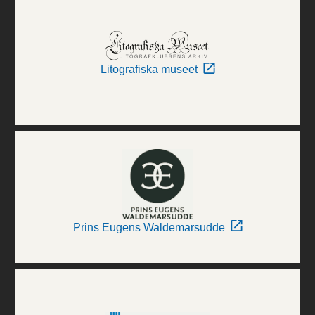
Litografiska museet
Prins Eugens Waldemarsudde