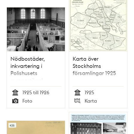
Nödbostäder,
Karta över
inkvartering i
Stockholms
Polishusets
församlingar 1925
gymnastiksal
1925 till 1926
1925
Tid
Tid
Foto
Karta
Typ
Typ