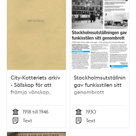
City-Kotteriets arkiv
Stockholmsutställningen
- Sällskap för att
gav funkisstilen sitt
främja vänskap,
genombrott
brännvin och
kärleken till det
1918 till 1946
1930
gamla Stockholm
Tid
Tid
Text
Text
Typ
Typ