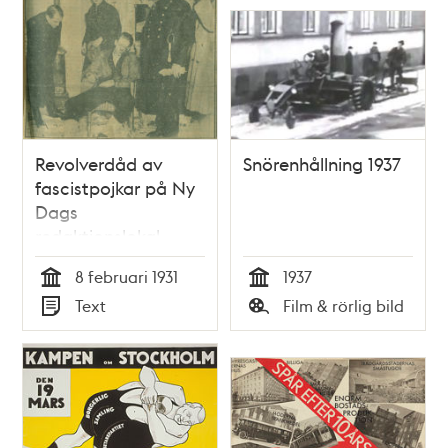
Revolverdåd av
Snörenhållning 1937
fascistpojkar på Ny
Dags
redaktionslokal.
Sillén skulle slås i
8 februari 1931
1937
bojor
Tid
Tid
Text
Film & rörlig bild
Typ
Typ