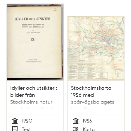
Idyller och utsikter :
Stockholmskarta
bilder från
1926 med
Stockholms natur
spårvägsbolagets
och bebyggelse /
linjenät
Anna Lindhagen
1920
1926
Tid
Tid
Text
Karta