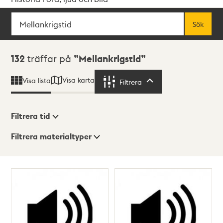
Sök
Fritextsök
Sök
Sökresultat
132
träffar på
Mellankrigstid
Visa karta
Visa lista
Filtrera
Filtrera
Filtrera tid
Filtrera materialtyper
Visningsläge
Totalt
132
träffar
Lista
Karta