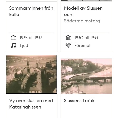
Sommarminnen från
Modell av Slussen
kollo
och
Södermalmstorg
1935 till 1937
1930 till 1933
Tid
Tid
Ljud
Föremål
Typ
Typ
Vy över slussen med
Slussens trafik
Katarinahissen