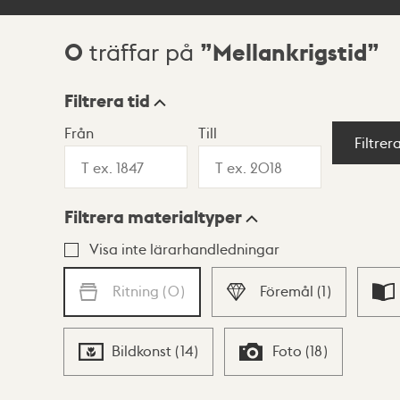
0
Mellankrigstid
träffar på
Sökresultat
Filtrera tid
Från
Till
Visningsläge
Filtrer
Filtrera materialtyper
Lista
Karta
Visa inte lärarhandledningar
Ritning
(
0
)
Föremål
(
1
)
Bildkonst
(
14
)
Foto
(
18
)