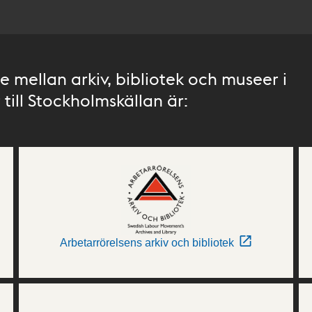
 mellan arkiv, bibliotek och museer i
till Stockholmskällan är:
Arbetarrörelsens arkiv och bibliotek