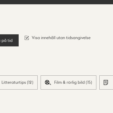
Visa innehåll utan tidsangivelse
a på tid
Litteraturtips
(
12
)
Film & rörlig bild
(
15
)