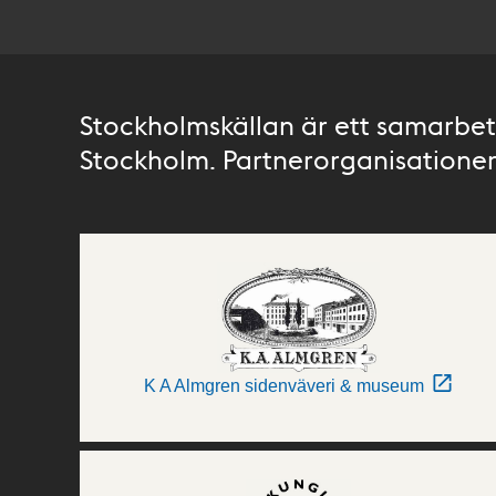
Stockholmskällan är ett samarbete
Stockholm. Partnerorganisationer 
K A Almgren sidenväveri & museum