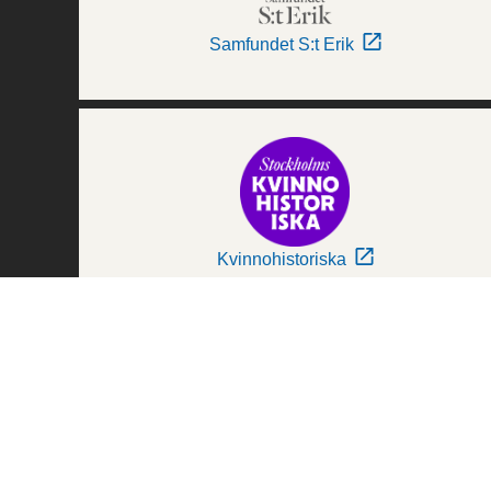
Samfundet S:t Erik
Kvinnohistoriska
Världskulturmuseerna