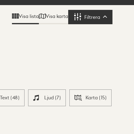
Visa karta
Visa lista
Filtrera
Filtrera
Text
(
48
)
Ljud
(
7
)
Karta
(
15
)