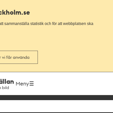
ockholm.se
tt sammanställa statistik och för att webbplatsen ska
or vi får använda
ällan
Meny
h bild