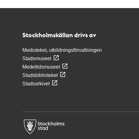
Kontakt
Stockholmskällan
Stockholmskällan drivs av
Medioteket, utbildningsförvaltningen
Stadsmuseet
Medeltidsmuseet
Stadsbiblioteket
Stadsarkivet