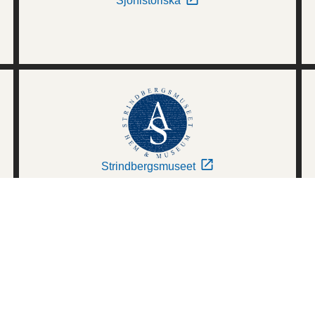
Sjöhistoriska
Strindbergsmuseet