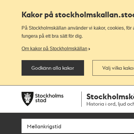
Kakor på stockholmskallan
.st
På Stockholmskällan använder vi kakor, cookies, för a
fungera på ett bra sätt för dig.
Om kakor på Stockholmskällan
Godkänn alla kakor
Välj vilka kak
Till
Till
Stockholmsk
navigationen
huvudinnehållet
Historia i ord, ljud oc
Sök
Fritextsök