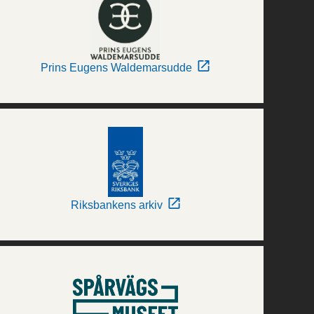
Prins Eugens Waldemarsudde
Riksbankens arkiv