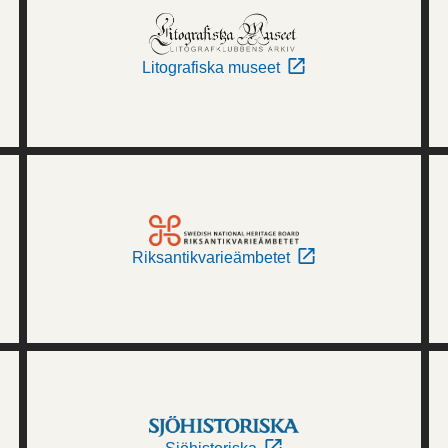
Litografiska museet
Riksantikvarieämbetet