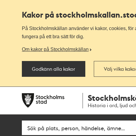
Kakor på stockholmskallan
.st
På Stockholmskällan använder vi kakor, cookies, för a
fungera på ett bra sätt för dig.
Om kakor på Stockholmskällan
Godkänn alla kakor
Välj vilka kak
Till
Till
Stockholmsk
navigationen
huvudinnehållet
Historia i ord, ljud oc
Fritextsök