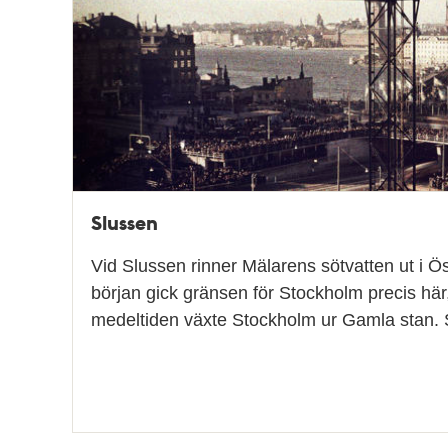
teman
Slussen
Vid Slussen rinner Mälarens sötvatten ut i Ö
början gick gränsen för Stockholm precis hä
medeltiden växte Stockholm ur Gamla stan.