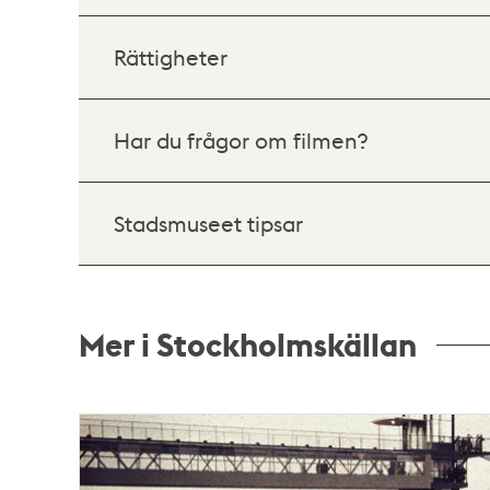
Rättigheter
Har du frågor om filmen?
Stadsmuseet tipsar
Mer i Stockholmskällan
Relaterade
poster
och