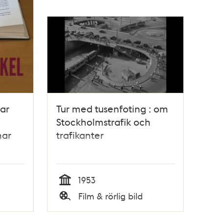
ar
Tur med tusenfoting : om
Stockholmstrafik och
nar
trafikanter
1953
Tid
Film & rörlig bild
Typ