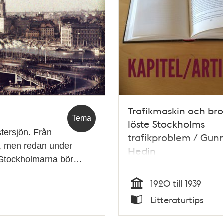
Trafikmaskin och bro
Tema
löste Stockholms
stersjön. Från
trafikproblem / Gun
r, men redan under
Hedin
 Stockholmarna bör…
1920 till 1939
Tid
Litteraturtips
Typ