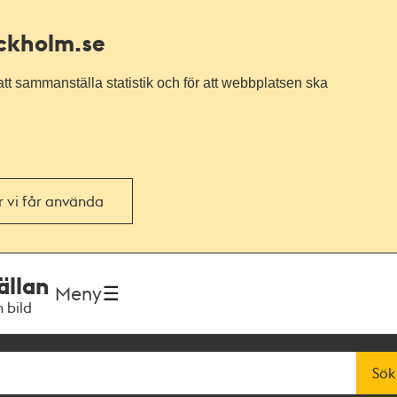
ockholm.se
tt sammanställa statistik och för att webbplatsen ska
or vi får använda
ällan
Meny
h bild
Sök