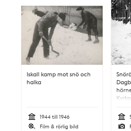
Iskall kamp mot snö och
Snörö
halka
Dagbl
hörne
Kyrk
Kard
1944 till 1946
Tid
Tid
Film & rörlig bild