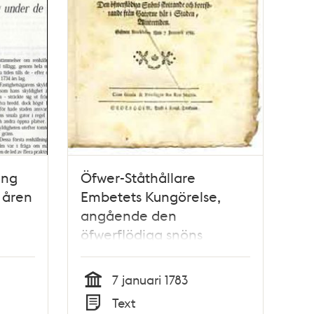
ing
Öfwer-Ståthållare
 åren
Embetets Kungörelse,
angående den
öfwerflödiga snöns
skottande och
bortförande från gatorne
7 januari 1783
här i staden, wintertiden.
Tid
Text
Gifwen Stockholm then 7