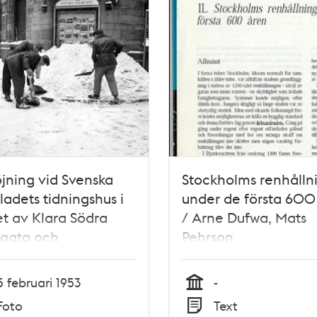
jning vid Svenska
Stockholms renhålln
adets tidningshus i
under de första 600
t av Klara Södra
/ Arne Dufwa, Mats
ogata och
Pehrson
uansmakargatan
5 februari 1953
-
Tid
Foto
Text