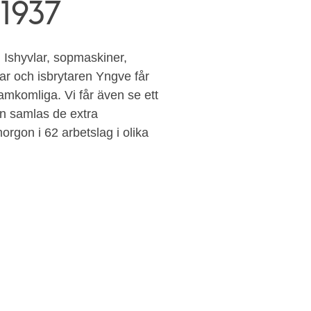
1937
. Ishyvlar, sopmaskiner,
lar och isbrytaren Yngve får
framkomliga. Vi får även se ett
en samlas de extra
rgon i 62 arbetslag i olika