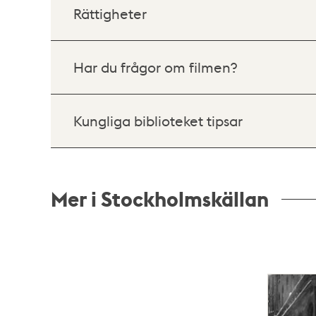
Rättigheter
Har du frågor om filmen?
Kungliga biblioteket tipsar
Mer i Stockholmskällan
Relaterade
poster
och
teman