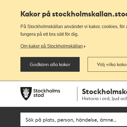
Kakor på stockholmskallan
.st
På Stockholmskällan använder vi kakor, cookies, för a
fungera på ett bra sätt för dig.
Om kakor på Stockholmskällan
Godkänn alla kakor
Välj vilka kak
Till
Till
Stockholmsk
navigationen
huvudinnehållet
Historia i ord, ljud oc
Fritextsök