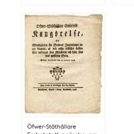
Typ
Typ
Öfwer-Ståthållare