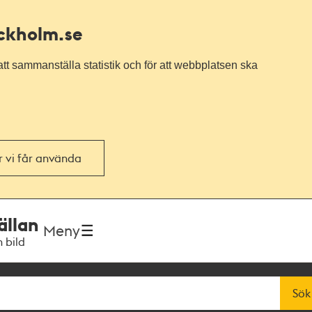
ockholm.se
tt sammanställa statistik och för att webbplatsen ska
or vi får använda
ällan
Meny
h bild
Sök